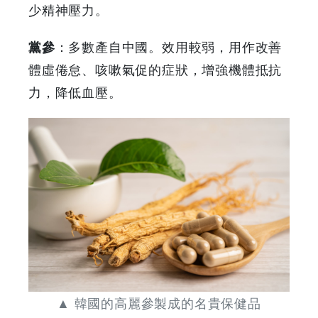
少精神壓力。
黨參
：多數產自中國。效用較弱，用作改善
體虛倦怠、咳嗽氣促的症狀，增強機體抵抗
力，降低血壓。
▲ 韓國的高麗參製成的名貴保健品