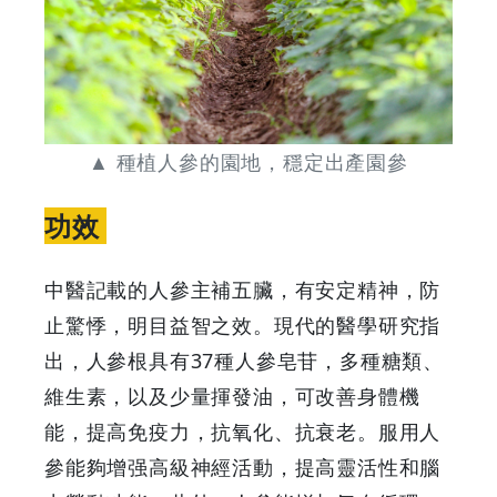
▲ 種植人參的園地，穩定出產園參
功效
中醫記載的人參主補五臟，有安定精神，防
止驚悸，明目益智之效。現代的醫學研究指
出，人參根具有37種人參皂苷，多種糖類、
維生素，以及少量揮發油，可改善身體機
能，提高免疫力，抗氧化、抗衰老。服用人
參能夠增强高級神經活動，提高靈活性和腦