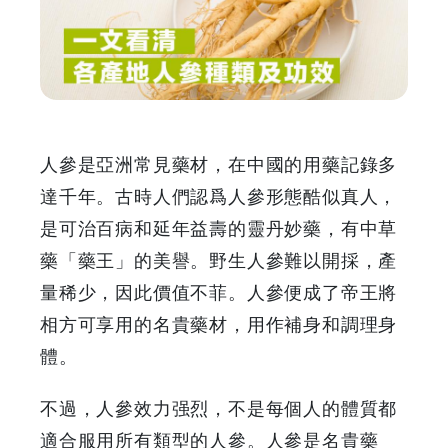
各
產
地
人
人參是亞洲常見藥材，在中國的用藥記錄多
參
達千年。古時人們認爲人參形態酷似真人，
是可治百病和延年益壽的靈丹妙藥，有中草
種
藥「藥王」的美譽。野生人參難以開採，產
類
量稀少，因此價值不菲。人參便成了帝王將
相方可享用的名貴藥材，用作補身和調理身
及
體。
功
不過，人參效力强烈，不是每個人的體質都
效
適合服用所有類型的人參。人參是名貴藥