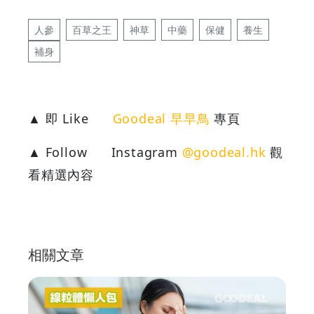
人參
百草之王
神草
中藥
保健
養生
補身
▲ 即 Like
Goodeal 早早鳥
專頁
▲ Follow
Instagram
@goodeal.hk
觀
看精選內容
相關文章