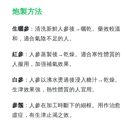
炮製方法
生曬參
：清洗新鮮人參後→曬乾。藥效較溫
和，適合氣陰不足的人。
紅參
：人參蒸製後→乾燥。適合寒性體質的
人服用，加强補氣效果。
白參
：人參以沸水燙過後浸入糖汁→乾燥。
生津效果強，熱性體質的人宜用。
參鬚
：人參在加工時斷下的細根。用作治愈
虛症，有生津止渴之效。