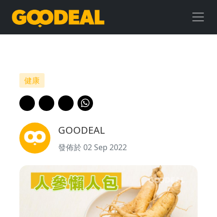
【人
參
懶
人
健康
包】
一
GOODEAL
文
發佈於 02 Sep 2022
看
清