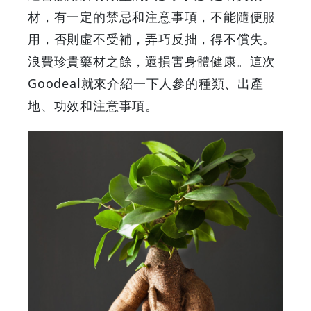
材，有一定的禁忌和注意事項，不能隨便服
|
用，否則虛不受補，弄巧反拙，得不償失。
GOODEAL
浪費珍貴藥材之餘，還損害身體健康。這次
Goodeal就來介紹一下人參的種類、出產
早
地、功效和注意事項。
早
鳥
-
Grab
Your
Coupons