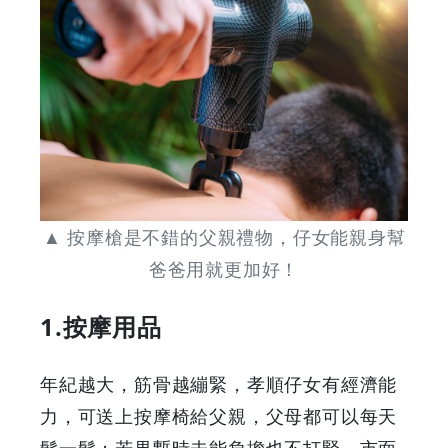
&
Discounts
▲ 按摩槍是不錯的父親禮物，仔女能親身幫
爸爸用就更加好！
1.按摩用品
年紀越大，筋骨越繃緊，孝順仔女有經濟能
力，可送上按摩椅給父親，父母都可以每天
鬆一鬆；若果暫時未能負擔也不打緊，市面