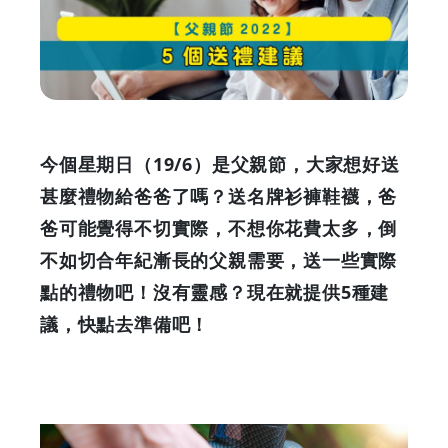
議
|
GOODEAL
早
今個星期日（19/6）是父親節，大家想好送
早
甚麼禮物給爸爸了嗎？送名牌衫褲鞋襪，爸
爸可能覺得不切實際，不想你花費太多，倒
鳥
不如切合年紀漸長的父親需要，送一些實際
-
點的禮物吧！沒有靈感？現在就提供5種建
議，快點去準備吧！
Grab
Your
Coupons