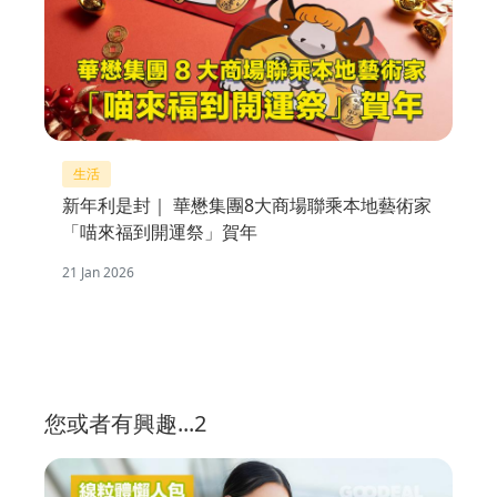
生活
新年利是封｜ 華懋集團8大商場聯乘本地藝術家
「喵來福到開運祭」賀年
21 Jan 2026
您或者有興趣...2