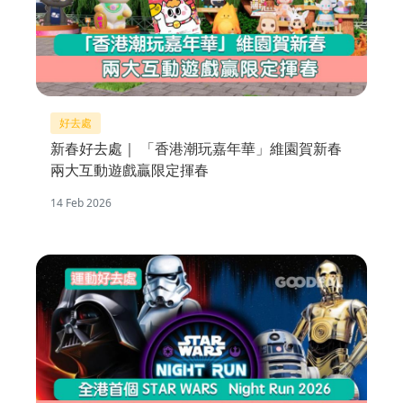
好去處
新春好去處｜ 「香港潮玩嘉年華」維園賀新春
兩大互動遊戲贏限定揮春
14 Feb 2026