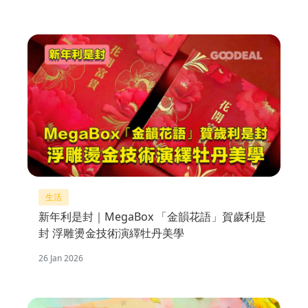
生活
新年利是封｜MegaBox 「金韻花語」賀歲利是
封 浮雕燙金技術演繹牡丹美學
26 Jan 2026