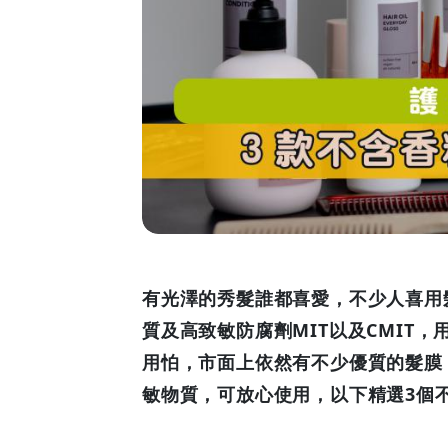
料
致
敏
物
質
髮
膜
有光澤的秀髮誰都喜愛，不少人喜用
質及高致敏防腐劑MIT以及CMIT
|
用怕，市面上依然有不少優質的髮膜，
GOODEAL
敏物質，可放心使用，以下精選3個
早