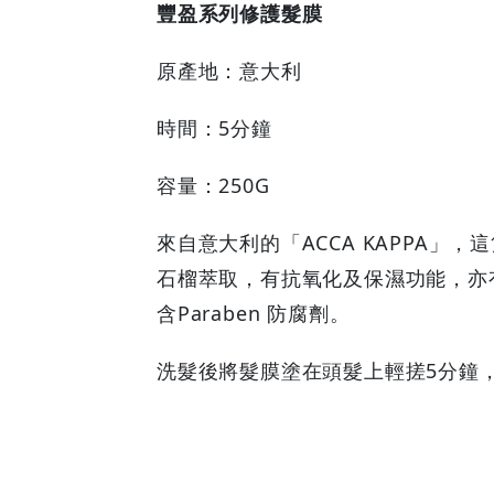
豐盈系列修護髮膜
原產地：意大利
時間：5分鐘
容量：250G
來自意大利的「ACCA KAPPA」
石榴萃取，有抗氧化及保濕功能，亦
含Paraben 防腐劑。
洗髮後將髮膜塗在頭髮上輕搓5分鐘