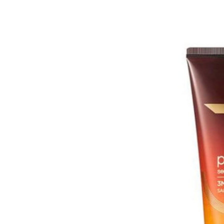
早
鳥
-
Grab
Your
Coupons
&
Discounts