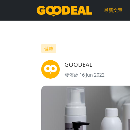
【護
最新文章
髮
推
薦】
健康
3
GOODEAL
款
發佈於 16 Jun 2022
不
含
香