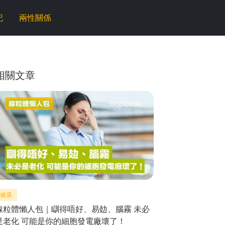
記
兩性關係
相關文章
健康
線粒體懶人包｜瞓得唔好、易攰、腦霧 未必
是老化 可能是你的細胞發電廠壞了！