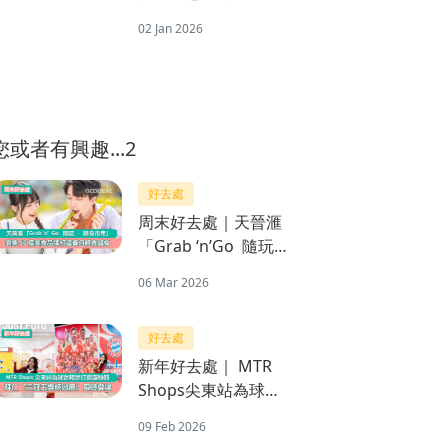
嗎？揭示壞處、副作
02 Jan 2026
用與胰島素關係
您或者有興趣...2
好去處
周末好去處｜天晉滙
「Grab ‘n’Go 隨玩 ‧
隨食市集」 雲集50個
06 Mar 2026
美食品牌打造春日輕
食盛會
好去處
新年好去處｜ MTR
Shops尖東站為球迷
韓迷打造寵粉節 拜仁
09 Feb 2026
「三冠王獎杯巡展」