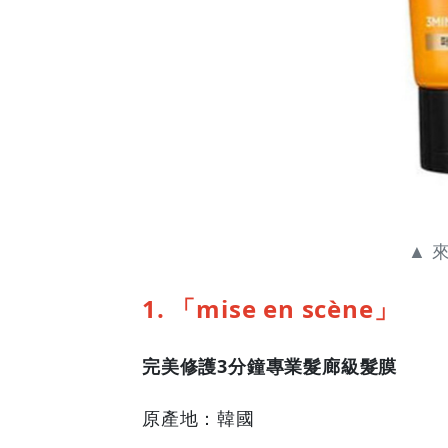
▲ 
1. 「mise en scène」
完美修護3分鐘專業髮廊級髮膜
原產地：韓國