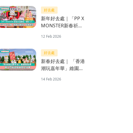
限時登場
好去處
新年好去處｜「PP X
MONSTER新春祈福
慶典」登陸LCX PP
12 Feb 2026
Baby化身「新春守護
神」迎春接福
好去處
新春好去處｜ 「香港
潮玩嘉年華」維園賀
新春 兩大互動遊戲贏
14 Feb 2026
限定揮春