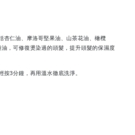
括杏仁油、摩洛哥堅果油、山茶花油、橄欖
種油，可修復燙染過的頭髮，提升頭髮的保濕度
輕按3分鐘，再用溫水徹底洗淨。