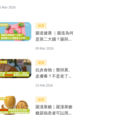
6 Mar 2026
健康
腸道健康 ｜腸道為何
是第二大腦？腸與壓
力之間關係大公開！
09 Mar 2026
健康
抗炎食物｜覺得累、
皮膚癢？不是老了，
是發炎！5種抗炎食
23 Feb 2026
物幫你全方位修復
健康
羅漢果糖｜羅漢果糖
糖尿病患者可以用