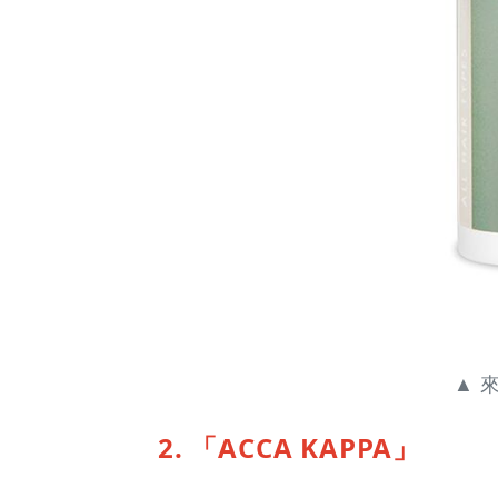
▲ 
2. 「ACCA KAPPA」