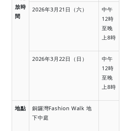
放時
2026
年
3
月
21
日（六）
中午
間
12
時
至晚
上
8
時
2026
年
3
月
22
日（日）
中午
12
時
至晚
上
8
時
地點
銅鑼灣
Fashion Walk
地
下中庭