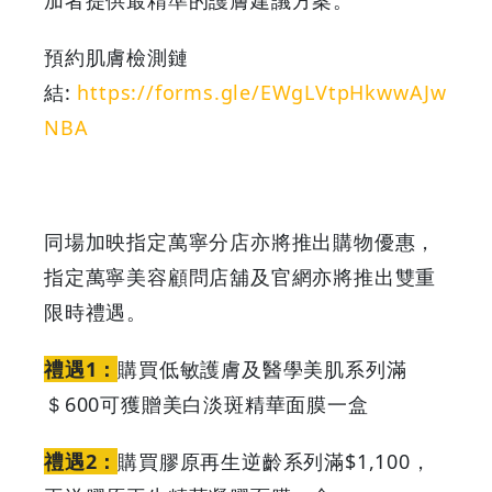
預約肌膚檢測鏈
結:
https://forms.gle/EWgLVtpHkwwAJw
NBA
同場加映指定萬寧分店亦將推出購物優惠，
指定萬寧美容顧問店舖及官網亦將推出雙重
限時禮遇。
禮遇1：
購買低敏護膚及醫學美肌系列滿
＄600可獲贈美白淡斑精華面膜一盒
禮遇2：
購買膠原再生逆齡系列滿$1,100，