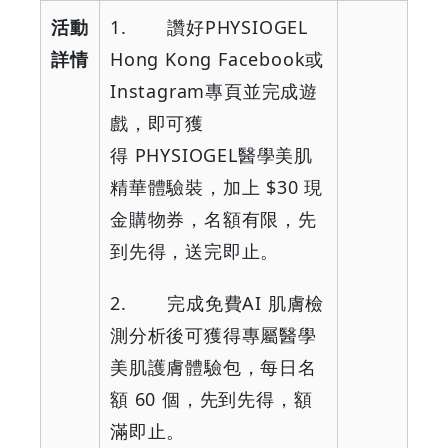
活動
1.
讚好
PHYSIOGEL
詳情
Hong Kong Facebook
或
Instagram
專頁並完成遊
戲，即可獲
得
PHYSIOGEL
醫學美肌
精華體驗裝，加上
$30
現
金購物券，名額有限，先
到先得，送完即止。
2.
完成免費
AI
肌膚檢
測分析後可獲得專屬醫學
美肌護膚體驗包，每日名
額
60
個，先到先得，額
滿即止。