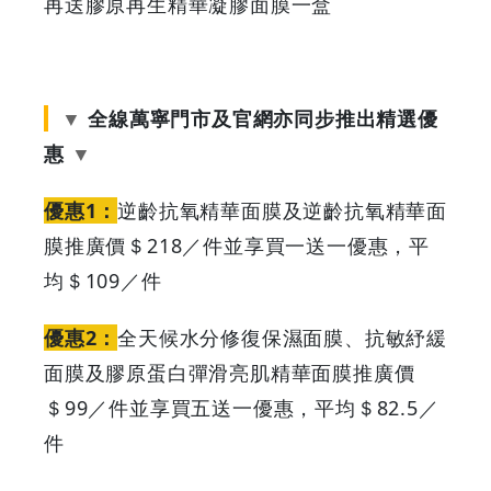
再送膠原再生精華凝膠面膜一盒
全線萬寧門市及官網亦同步推出精選優
惠
優惠1：
逆齡抗氧精華面膜及逆齡抗氧精華面
膜推廣價＄218／件並享買一送一優惠，平
均＄109／件
優惠2：
全天候水分修復保濕面膜、抗敏紓緩
面膜及膠原蛋白彈滑亮肌精華面膜推廣價
＄99／件並享買五送一優惠，平均＄82.5／
件