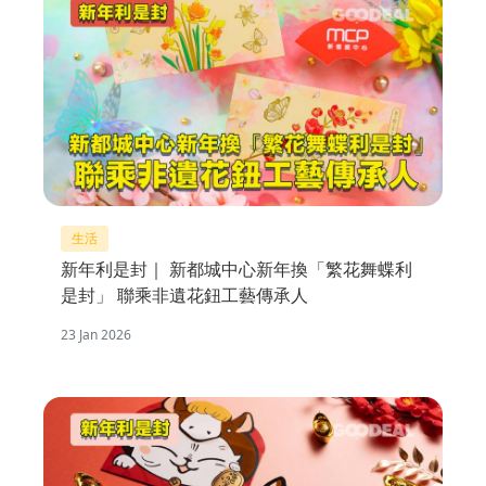
生活
新年利是封｜ 新都城中心新年換「繁花舞蝶利
是封」 聯乘非遺花鈕工藝傳承人
23 Jan 2026