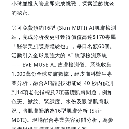
小球並投入管道即完成挑戰，探索逆齡抗老
鳥
的秘密。
-
另可免費預約16型 (Skin MBTI) AI肌膚檢測
Grab
站，完成分析後更可獲得價值高達$170專屬
Your
「醫學美肌護膚體驗包」，每日名額60個。
活動引入全球最強大的 AI 臉部檢測系統
Coupons
——EVE MUSE AI 皮膚檢測儀。系統收集
&
1,000萬份全球皮膚數據，經皮膚科醫生專
業分析，融合AI智能技術能於 40 秒內偵測
Discounts
到14項老化指標及7項基礎肌膚問題，例如
色斑、皺紋、緊緻度、水份及眼部肌膚狀
況，將肌膚歸納為16型肌膚分析 (Skin
MBTI)。現場配合專業美容顧問分析，為參
加者提供最精準的護膚建議方案。