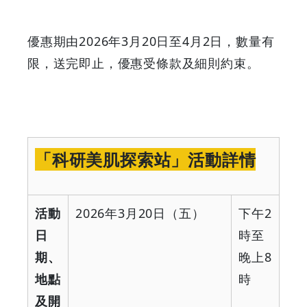
優惠期由2026年3月20日至4月2日，數量有
限，送完即止，優惠受條款及細則約束。
「科研美肌探索站」活動詳情
活動
2026
年
3
月
20
日（五）
下午
2
日
時至
期、
晚上
8
地點
時
及開