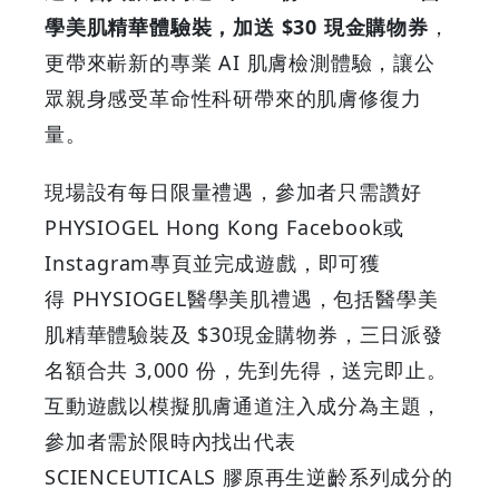
學美肌精華體驗裝，加送 $30 現金購物券
，
學
更帶來嶄新的專業 AI 肌膚檢測體驗，讓公
美
眾親身感受革命性科研帶來的肌膚修復力
量。
肌
現場設有每日限量禮遇，參加者只需讚好
禮
PHYSIOGEL Hong Kong Facebook或
物
Instagram專頁並完成遊戲，即可獲
得 PHYSIOGEL醫學美肌禮遇，包括醫學美
|
肌精華體驗裝及 $30現金購物券，三日派發
GOODEAL
名額合共 3,000 份，先到先得，送完即止。
互動遊戲以模擬肌膚通道注入成分為主題，
早
參加者需於限時內找出代表
早
SCIENCEUTICALS 膠原再生逆齡系列成分的