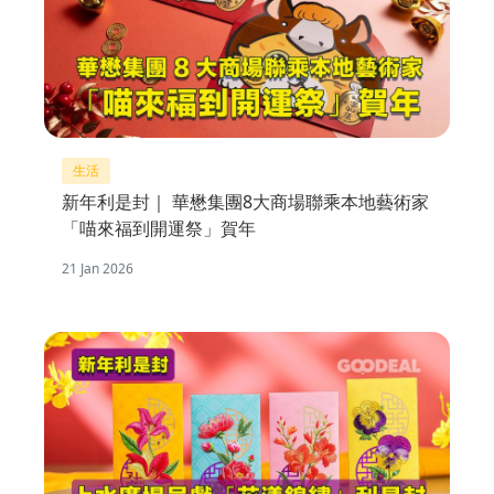
生活
新年利是封｜ 華懋集團8大商場聯乘本地藝術家
「喵來福到開運祭」賀年
21 Jan 2026