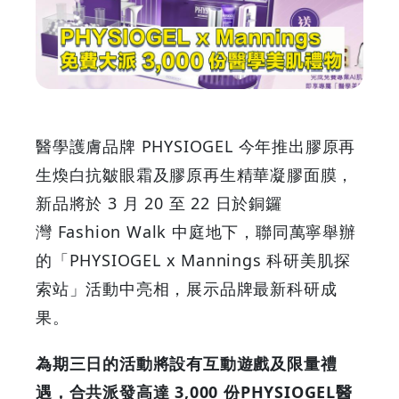
連
三
日
免
醫學護膚品牌 PHYSIOGEL 今年推出膠原再
費
生煥白抗皺眼霜及膠原再生精華凝膠面膜，
新品將於 3 月 20 至 22 日於銅鑼
大
灣 Fashion Walk 中庭地下，聯同萬寧舉辦
派
的「PHYSIOGEL x Mannings 科研美肌探
索站」活動中亮相，展示品牌最新科研成
3,000
果。
份
為期三日的活動將設有互動遊戲及限量禮
醫
遇，合共派發高達 3,000 份PHYSIOGEL醫