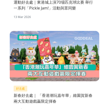
運動好去處｜東港城上演70場匹克球比賽 舉行
一系列「Pickle Jam!」活動與眾同樂
13 Mar 2026
好去處
新春好去處｜ 「香港潮玩嘉年華」維園賀新春
兩大互動遊戲贏限定揮春