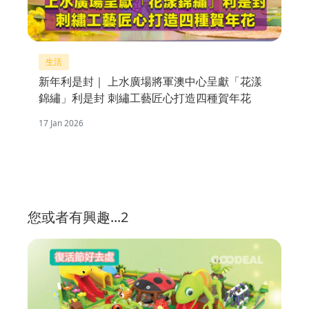
生活
新年利是封｜ 上水廣場將軍澳中心呈獻「花漾
錦繡」利是封 刺繡工藝匠心打造四種賀年花
17 Jan 2026
您或者有興趣...2