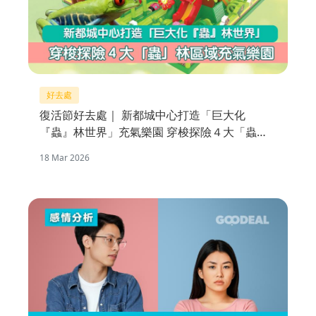
好去處
復活節好去處｜ 新都城中心打造「巨大化
『蟲』林世界」充氣樂園 穿梭探險４大「蟲」
林區域
18 Mar 2026