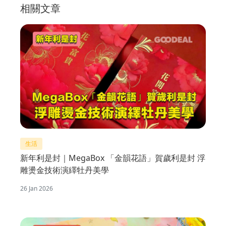
相關文章
生活
新年利是封｜MegaBox 「金韻花語」賀歲利是封 浮
雕燙金技術演繹牡丹美學
26 Jan 2026