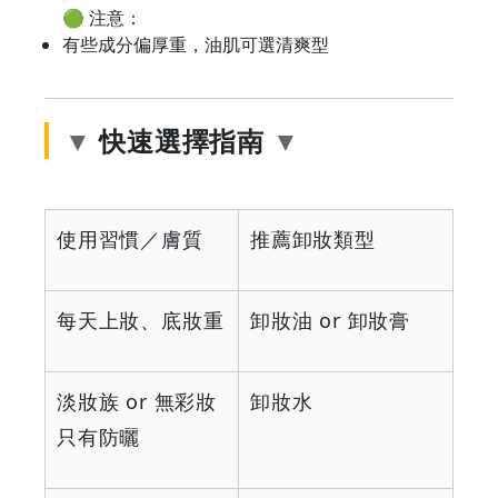
🟢 注意：
有些成分偏厚重，油肌可選清爽型
快速選擇指南
使用習慣／膚質
推薦卸妝類型
每天上妝、底妝重
卸妝油 or 卸妝膏
淡妝族 or 無彩妝
卸妝水
只有防曬