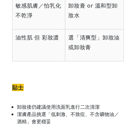
敏感肌膚／怕乳化
卸妝膏 or 溫和型卸
不乾淨
妝水
油性肌 但 彩妝濃
選「清爽型」卸妝油
或卸妝膏
貼士
卸妝後仍建議使用洗面乳進行二次清潔
潔膚產品挑選「低刺激、不致痘、不含礦物油／
酒精」會更穩妥