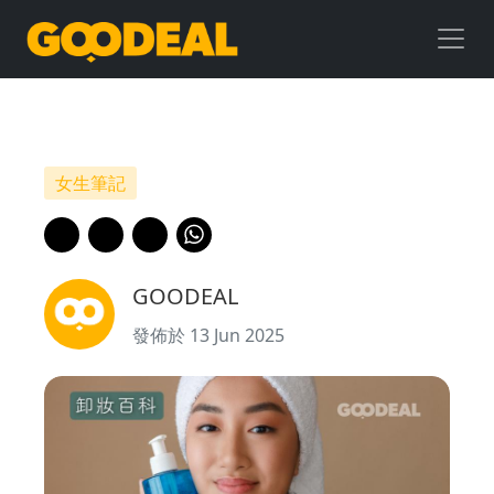
卸
妝
百
科
女生筆記
｜
卸
GOODEAL
妝
發佈於 13 Jun 2025
油
vs