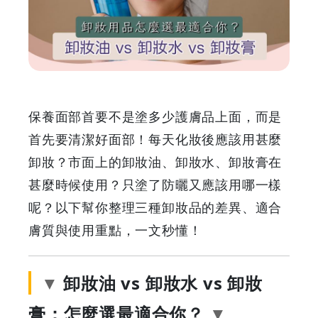
卸
妝
水
vs
保養面部首要不是塗多少護膚品上面，而是
卸
首先要清潔好面部！每天化妝後應該用甚麼
卸妝？市面上的卸妝油、卸妝水、卸妝膏在
妝
甚麼時候使用？只塗了防曬又應該用哪一樣
膏：
呢？以下幫你整理三種卸妝品的差異、適合
膚質與使用重點，一文秒懂！
卸
妝
卸妝油 vs 卸妝水 vs 卸妝
用
膏：怎麼選最適合你？