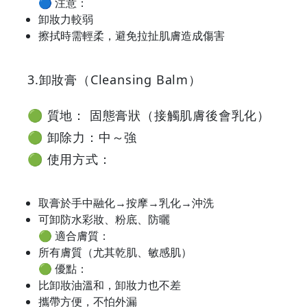
Discounts
🔵 注意：
卸妝力較弱
擦拭時需輕柔，避免拉扯肌膚造成傷害
3.卸妝膏（Cleansing Balm）
🟢 質地： 固態膏狀（接觸肌膚後會乳化）
🟢 卸除力：中～強
🟢 使用方式：
取膏於手中融化→按摩→乳化→沖洗
可卸防水彩妝、粉底、防曬
🟢 適合膚質：
所有膚質（尤其乾肌、敏感肌）
🟢 優點：
比卸妝油溫和，卸妝力也不差
攜帶方便，不怕外漏