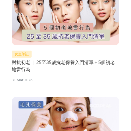
女生筆記
對抗初老 ｜25至35歲抗老保養入門清單＋5個初老
地雷行為
31 Mar 2026