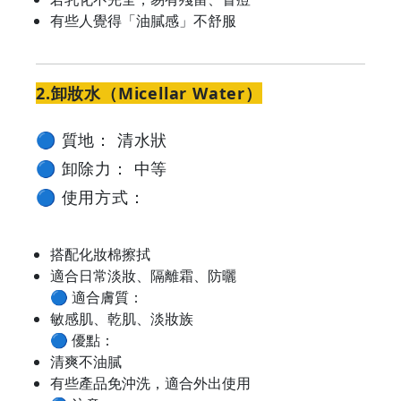
GOODEAL
有些人覺得「油膩感」不舒服
早
2.卸妝水（Micellar Water）
早
🔵 質地： 清水狀
鳥
🔵 卸除力： 中等
-
🔵 使用方式：
Grab
搭配化妝棉擦拭
Your
適合日常淡妝、隔離霜、防曬
🔵 適合膚質：
Coupons
敏感肌、乾肌、淡妝族
🔵 優點：
&
清爽不油膩
有些產品免沖洗，適合外出使用