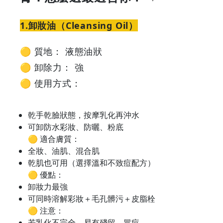
品
1.卸妝油（Cleansing Oil）
怎
🟡 質地： 液態油狀
麼
🟡 卸除力： 強
🟡 使用方式：
選
最
乾手乾臉狀態，按摩乳化再沖水
可卸防水彩妝、防曬、粉底
適
🟡 適合膚質：
全妝、油肌、混合肌
合
乾肌也可用（選擇溫和不致痘配方）
🟡 優點：
你？
卸妝力最強
可同時溶解彩妝＋毛孔髒污＋皮脂栓
|
🟡 注意：
若乳化不完全，易有殘留、冒痘