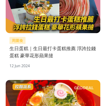
周圍食
生日蛋糕｜生日最打卡蛋糕推薦 浮誇拉錢
蛋糕 豪華花形蘋果撻
12 Jun 2024