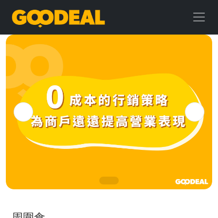
GOODEAL
早
早
鳥
周圍食