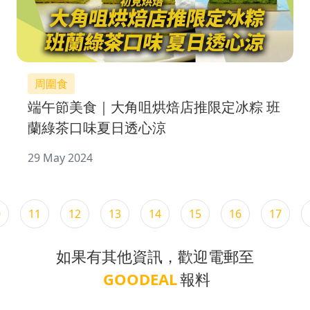
周圍食
端午節美食｜大角咀烘焙店推限定冰粽 班
蘭綠茶口味夏日透心涼
29 May 2024
0
11
12
13
14
15
16
17
如果有其他資訊，歡迎電郵至
GOODEAL
報料