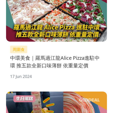
周圍食
中環美食｜羅馬過江龍Alice Pizza進駐中
環 推五款全新口味薄餅 依重量定價
17 Jun 2024