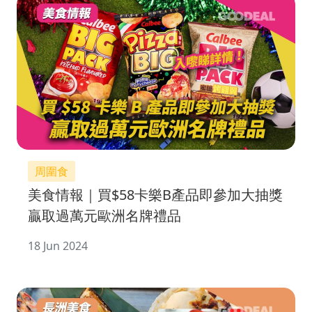
周圍食
美食情報｜買$58卡樂B產品即參加大抽獎
贏取過萬元歐洲名牌禮品
18 Jun 2024