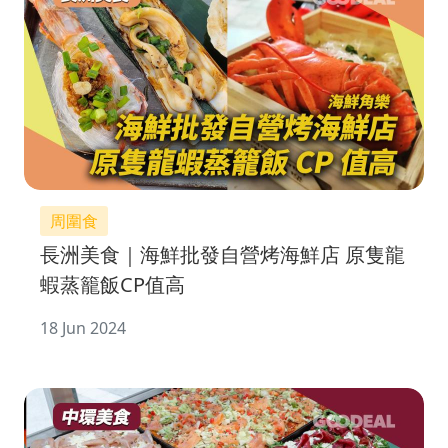
周圍食
長洲美食｜海鮮批發自營烤海鮮店 原隻龍
蝦蒸籠飯CP值高
18 Jun 2024