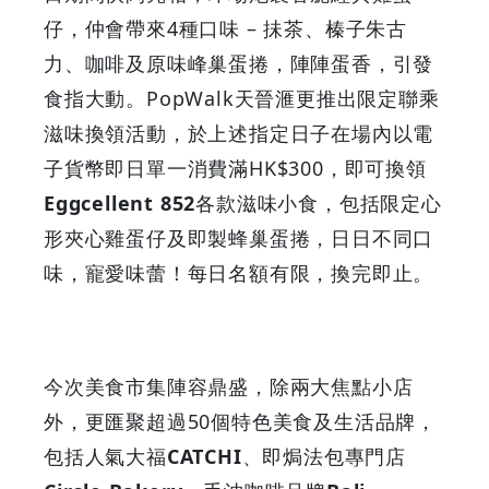
仔，仲會帶來4種口味 – 抺茶、榛子朱古
力、咖啡及原味峰巢蛋捲，陣陣蛋香，引發
食指大動。PopWalk天晉滙更推出限定聯乘
滋味換領活動，於上述指定日子在場內以電
子貨幣即日單一消費滿HK$300，即可換領
Eggcellent 852
各款滋味小食，包括限定心
形夾心雞蛋仔及即製蜂巢蛋捲，日日不同口
味，寵愛味蕾！每日名額有限，換完即止。
今次美食市集陣容鼎盛，除兩大焦點小店
外，更匯聚超過50個特色美食及生活品牌，
包括人氣大福
CATCHI
、即焗法包專門店