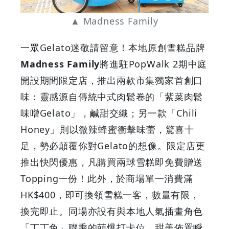
春
▲ Madness Family
日
一眾Gelato迷敬請留意！本地原創雪糕品牌
輕
Madness Family
將進駐PopWalk 2期中庭
開設期間限定店，推出兩款市集獨家首創口
食
味：靈感源自傳統中式肉鬆卷的「紫菜肉鬆
盛
味噌Gelato」，鹹甜交織；另一款「Chili
Honey」則以微辣蜂蜜衝擊味蕾，驚喜十
會
足，勢必顛覆你對Gelato的想像。限定店更
|
推出快閃優惠，凡購買兩球雪糕即免費贈送
Topping一份！此外，於商場單一消費滿
GOODEAL
HK$400，即可換領雪糕一客，數量有限，
早
換完即止。同場亦設有與本地人氣插畫角色
「丁丁兔」聯乘的萌爆打卡位，甜美佈置瞬