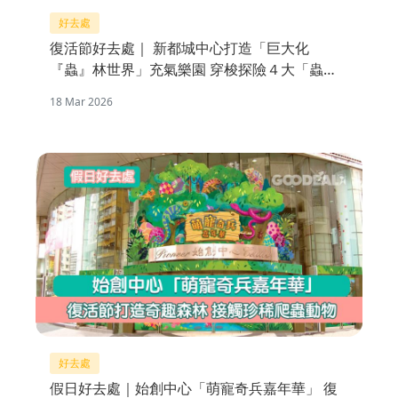
好去處
復活節好去處｜ 新都城中心打造「巨大化
『蟲』林世界」充氣樂園 穿梭探險４大「蟲」
林區域
18 Mar 2026
好去處
假日好去處｜始創中心「萌寵奇兵嘉年華」 復