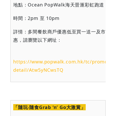
地點：
Ocean PopWalk
海天晉滙彩虹跑道
時間：
2pm
至
10pm
詳情：多間餐飲商戶優惠低至買一送一及市集優
惠，請瀏覽以下網址：
https://www.popwalk.com.hk/tc/promotio
detail/Atw5yNCwsTQ
「隨玩‧隨食
Grab ‘n’ Go
大激賞」