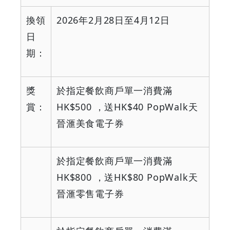
換領
2026
年
2
月
28
日至
4
月
12
日
日
期：
獎
於指定餐飲商戶單一消費滿
賞：
HK$500
，送
HK$40 PopWalk
天
晉滙美食電子券
於指定餐飲商戶單一消費滿
HK$800
，送
HK$80 PopWalk
天
晉滙零售電子券