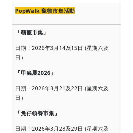
PopWalk
寵物市集活動
「萌寵市集」
日期：
2026
年
3
月
14
及
15
日
(
星期六及
日）
「甲蟲展
2026
」
日期：
2026
年
3
月
21
及
22
日
(
星期六及
日）
「兔仔領養市集」
日期：
2026
年
3
月
28
及
29
日
(
星期六及