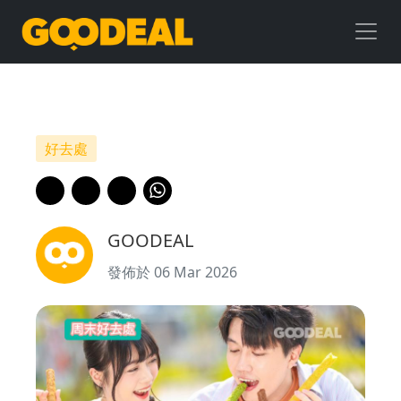
周
末
好
去
好去處
處
｜
GOODEAL
天
發佈於 06 Mar 2026
晉
滙