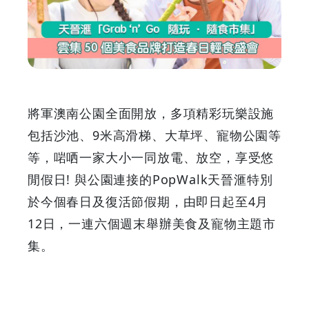
「Grab
‘n’Go
隨
玩
將軍澳南公園全面開放，多項精彩玩樂設施
‧
包括沙池、9米高滑梯、大草坪、寵物公園等
等，啱哂一家大小一同放電、放空，享受悠
隨
閒假日! 與公園連接的PopWalk天晉滙特別
食
於今個春日及復活節假期，由即日起至4月
12日，一連六個週末舉辦美食及寵物主題市
市
集。
集」
雲