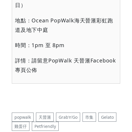
日）
地點：
Ocean PopWalk
海天晉滙彩虹跑
道及地下中庭
時間：
1pm
至
8pm
詳情：請留意
PopWalk
天晉滙
Facebook
專頁公佈
popwalk
天晉滙
Grab‘n’Go
市集
Gelato
雞蛋仔
Petfriendly