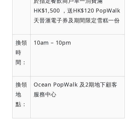
於指定餐飲商戶單一消費滿
HK$1,500
，送
HK$120 PopWalk
天晉滙電子券及期間限定雪糕一份
換領
10am – 10pm
時
間：
換領
Ocean PopWalk
及
2
期地下顧客
地
服務中心
點：