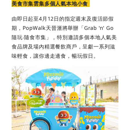
美食市集雲集多個人氣本地小食
集
由即日起至4月12日的指定週末及復活節假
50
期，PopWalk天晉滙將舉辦「Grab 'n' Go
個
隨玩‧隨食市集」，特別邀請多個本地人氣美
食品牌及場內精選餐飲商戶，呈獻一系列滋
美
味輕食，讓你邊走邊食，暢玩假日。
食
品
牌
打
造