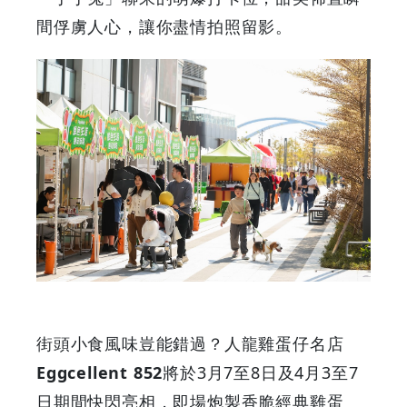
早
間俘虜人心，讓你盡情拍照留影。
鳥
-
Grab
Your
Coupons
&
Discounts
街頭小食風味豈能錯過？人龍雞蛋仔名店
Eggcellent 852
將於3月7至8日及4月3至7
日期間快閃亮相，即場炮製香脆經典雞蛋