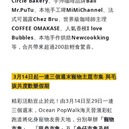
Circle Bakery
、手沖咖啡品牌
Bali
Mr.PuTu
、本地手工啤
MiMiChannel
、法
式可麗露
Chez Bru
、世界級咖啡師主理
COFFEE OMAKASE
、人氣香檳
I love
Bubbles
、本地手作烘焙
Newcookking
等，合共帶來超過200款輕食驚喜。
3月14日起一連三個週末寵物主題市集 與毛
孩共度歡樂假期
精彩活動豈止於此！由3月14日至29日一連
三個週末，Ocean PopWalk海天晉滙彩虹
跑道將化身寵物友善天地，分別舉辦
「寵物
市集」
、
「甲蟲市集」
及
「兔仔市集及領