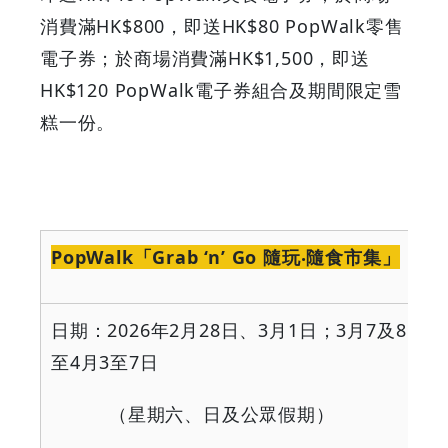
消費滿HK$800，即送HK$80 PopWalk零售
電子券；於商場消費滿HK$1,500，即送
HK$120 PopWalk電子券組合及期間限定雪
糕一份。
PopWalk
「
Grab ‘n’ Go
隨玩‧隨食市集」
日期：
2026
年
2
月
28
日、
3
月
1
日；
3
月
7
及
8
日；
至
4
月
3
至
7
日
（星期六、日及公眾假期）