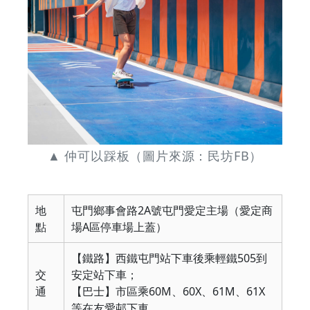
▲ 仲可以踩板（圖片來源：民坊FB）
地
屯門鄉事會路2A號屯門愛定主場（愛定商
點
場A區停車場上蓋）
【鐵路】西鐵屯門站下車後乘輕鐵505到
交
安定站下車；
通
【巴士】市區乘60M、60X、61M、61X
等在友愛邨下車