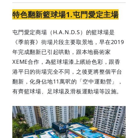
睇
特色翻新籃球場1.屯門愛定主場
（附
屯門愛定商場（H.A.N.D.S）的籃球場是
交
《季前賽》街場片段主要取景地，早在2019
年完成翻新已引起哄動，跟本地藝術家
通
XEME合作，為籃球場漆上繽紛色彩，跟香
指
港平日的街場完全不同，之後更將整個平台
翻新，化身佔地11萬呎的「空中運動營」，
南）
有齊籃球場、足球場及滑板運動場等設施。
|
GOODEAL
早