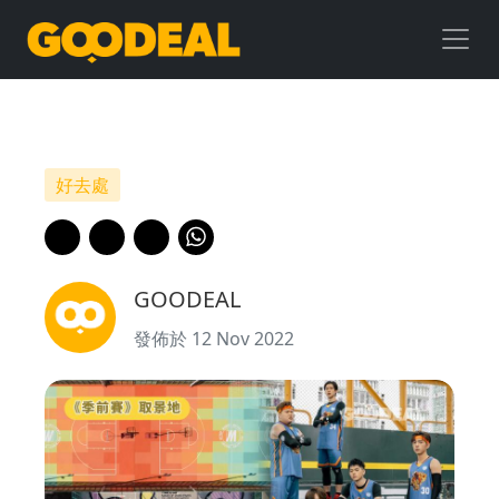
【季
前
賽
取
好去處
景
地】
GOODEAL
7
發佈於 12 Nov 2022
個
七