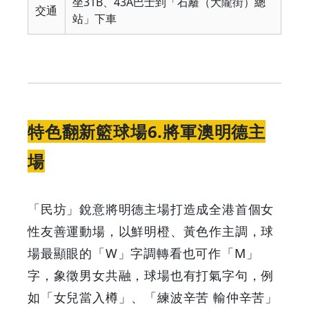
坐31B、43A巴士到「石籬（大隴街）總
交通
站」下車
特色翻新籃球場6.將軍澳明德主
場
「民坊」銳意將明德主場打造成全港首個女
性友善運動場，以鮮明橙、黃色作主調，球
場最顯眼的「W」字調轉看也可作「M」
字，象徵男女共融，球場也有打氣字句，例
如「女兒當入樽」、「練波辛苦 輸仲辛苦」