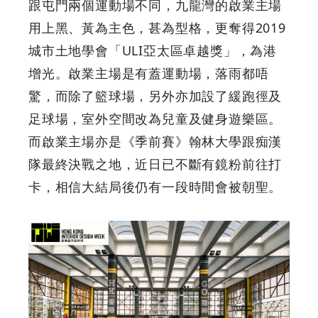
跟屯門兩個運動場不同，九龍灣的啟業主場
用上黑、黃為主色，甚為型格，更奪得2019
城市土地學會「ULI亞太區卓越獎」，為港
增光。啟業主場是有蓋運動場，落雨都唔
驚，而除了籃球場，另外亦加設了緩跑徑及
足球場，室外空間改為兒童及健身遊樂區。
而啟業主場亦是《季前賽》翰林大學跟痴漢
隊最終決戰之地，近日已不斷有鏡粉前往打
卡，相信大結局後仍有一段時間會被朝聖。