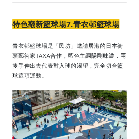
特色翻新籃球場7.青衣邨籃球場
青衣邨籃球場是「民坊」邀請居港的日本街
頭藝術家TAXA合作，藍色主調陽剛味濃，兩
隻手伸出去代表對入球的渴望，完全切合籃
球這項運動。