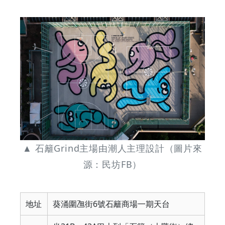
▲ 石籬Grind主場由潮人主理設計（圖片來
源：民坊FB）
地址
葵涌圍乪街6號石籬商場一期天台