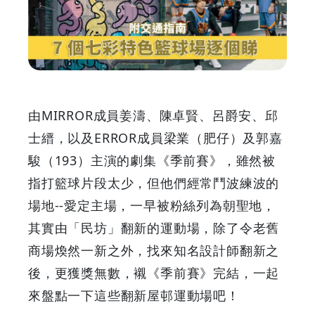
彩
特
色
天
由MIRROR成員姜濤、陳卓賢、呂爵安、邱
台
士縉，以及ERROR成員梁業（肥仔）及郭嘉
駿（193）主演的劇集《季前賽》，雖然被
籃
指打籃球片段太少，但他們經常鬥波練波的
球
場地--愛定主場，一早被粉絲列為朝聖地，
其實由「民坊」翻新的運動場，除了令老舊
場
商場煥然一新之外，找來知名設計師翻新之
逐
後，更獲獎無數，襯《季前賽》完結，一起
來盤點一下這些翻新屋邨運動場吧！
個