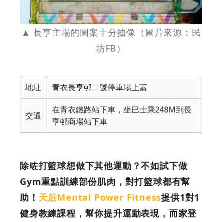
▲ 長亨主場的圖案十分抽像（圖片來源：民
坊FB）
地址
青衣長亨邨二號停車場上蓋
在青衣鐵路站下車，坐巴士乘248M到長
交通
亨邨商場站下車
除咗打籃球想做下其他運動？不如試下做
Gym重點訓練部份肌肉，對打籃球都有幫
助！
天后
Mental Power Fitness
提供1對1
健身教練課程，幫你提升運動表現，而家登