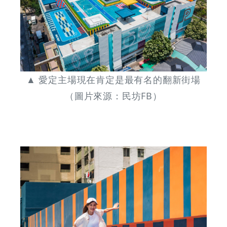
早
鳥
-
▲ 愛定主場現在肯定是最有名的翻新街場
Grab
（圖片來源：民坊FB）
Your
Coupons
&
Discounts