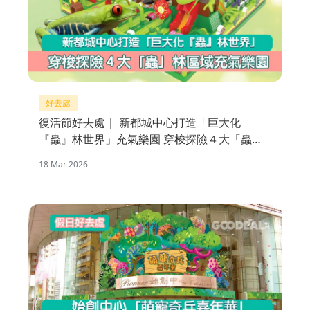
好去處
復活節好去處｜ 新都城中心打造「巨大化
『蟲』林世界」充氣樂園 穿梭探險４大「蟲」
林區域
18 Mar 2026