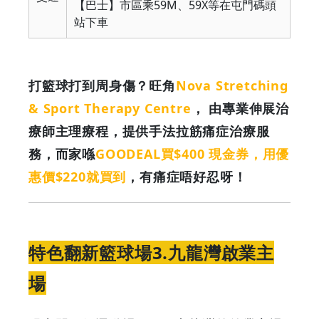
【巴士】市區乘59M、59X等在屯門碼頭
站下車
打籃球打到周身傷？旺角
Nova Stretching
& Sport Therapy Centre
， 由專業伸展治
療師主理療程，提供手法拉筋痛症治療服
務，而家喺
GOODEAL買$400 現金券，用優
惠價$220就買到
，有痛症唔好忍呀！
特色翻新籃球場3.九龍灣啟業主
場