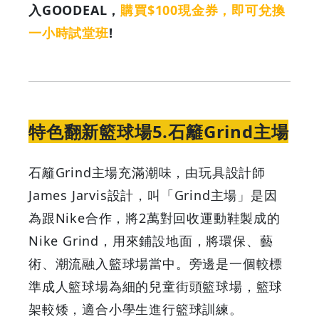
入GOODEAL，
購買$100現金券，即可兌換
一小時試堂班
!
特色翻新籃球場5.石籬Grind主場
石籬Grind主場充滿潮味，由玩具設計師
James Jarvis設計，叫「Grind主場」是因
為跟Nike合作，將2萬對回收運動鞋製成的
Nike Grind，用來鋪設地面，將環保、藝
術、潮流融入籃球場當中。旁邊是一個較標
準成人籃球場為細的兒童街頭籃球場，籃球
架較矮，適合小學生進行籃球訓練。