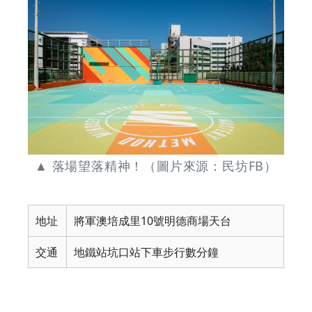
▲ 落場望落精神！（圖片來源：民坊FB）
地址
將軍澳培成里10號明德商場天台
交通
地鐵站坑口站下車步行數分鐘