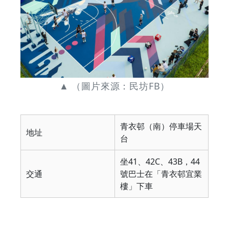
▲ （圖片來源：民坊FB）
青衣邨（南）停車場天
地址
台
坐41、42C、43B，44
交通
號巴士在「青衣邨宜業
樓」下車