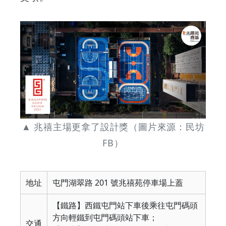
▲ 兆禧主場更拿了設計獎（圖片來源：民坊
FB）
地址
屯門湖翠路 201 號兆禧苑停車場上蓋
【鐵路】西鐵屯門站下車後乘往屯門碼頭
方向輕鐵到屯門碼頭站下車；
交通