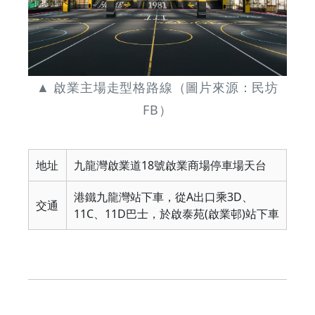
▲ 啟業主場走型格路線（圖片來源：民坊
FB）
地址
九龍灣啟業道18號啟業商場停車場天台
港鐵九龍灣站下車，從A出口乘3D、
交通
11C、11D巴士，於啟泰苑(啟業邨)站下車