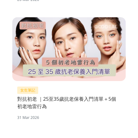
女生筆記
對抗初老 ｜25至35歲抗老保養入門清單＋5個
初老地雷行為
31 Mar 2026