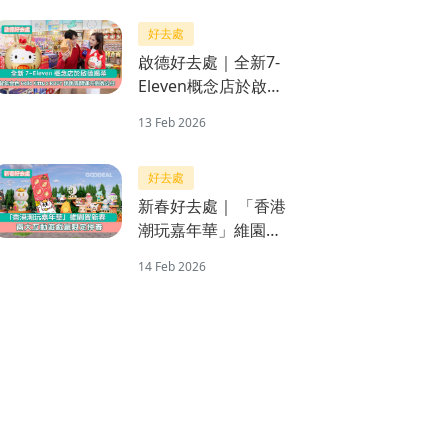
歌曲
好去處
啟德好去處｜全新7-
Eleven概念店於啟德
揭幕 限量版賀年金色
13 Feb 2026
Hello Kitty x RODY
跳跳馬開運不倒翁公
好去處
仔
新春好去處｜ 「香港
潮玩嘉年華」維園賀
新春 兩大互動遊戲贏
14 Feb 2026
限定揮春