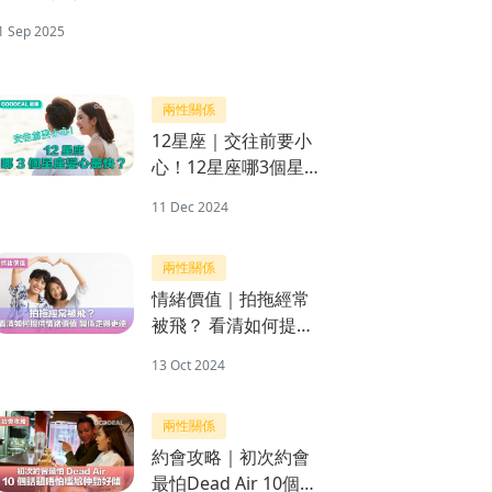
1 Sep 2025
兩性關係
12星座｜交往前要小
心！12星座哪3個星
座變心最快？
11 Dec 2024
兩性關係
情緒價值｜拍拖經常
被飛？ 看清如何提供
情緒價值 關係走得更
13 Oct 2024
遠
兩性關係
約會攻略｜初次約會
最怕Dead Air 10個話