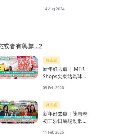
題唔怕尷尬仲勁好傾
14 Aug 2024
您或者有興趣...2
好去處
新年好去處｜ MTR
Shops尖東站為球迷
韓迷打造寵粉節 拜仁
09 Feb 2026
「三冠王獎杯巡展」
限時登場
好去處
新年好去處｜陳慧琳
初三沙田馬場勁歌熱
舞賀新歲 農夫FAMA
11 Feb 2026
x麥玲玲師傅獻唱經典