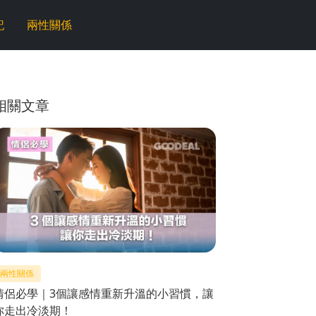
記
兩性關係
相關文章
兩性關係
情侶必學｜3個讓感情重新升溫的小習慣，讓
你走出冷淡期！