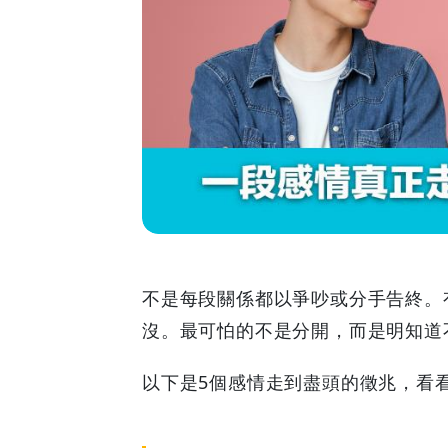
真
正
走
到
盡
頭
的
不是每段關係都以爭吵或分手告終。
沒。最可怕的不是分開，而是明知道
5
以下是5個感情走到盡頭的徵兆，看
個
徵