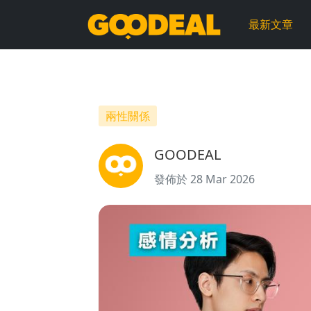
感
最新文章
情
分
析
兩性關係
｜
GOODEAL
一
發佈於 28 Mar 2026
段
感
情