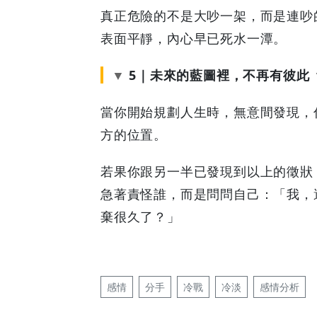
Coupons
真正危險的不是大吵一架，而是連吵
表面平靜，內心早已死水一潭。
&
5｜未來的藍圖裡，不再有彼此
Discounts
當你開始規劃人生時，無意間發現，
方的位置。
若果你跟另一半已發現到以上的徵狀
急著責怪誰，而是問問自己：「我，
棄很久了？」
感情
分手
冷戰
冷淡
感情分析