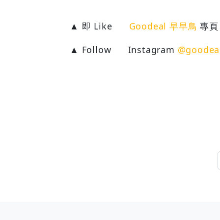
▲ 即 Like
Goodeal 早早鳥
專頁
▲ Follow
Instagram
@goodea