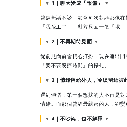
1｜聊天變成「報備」
兆
曾經無話不談，如今每次對話都像在
|
「我放工了」，對方只回一個「哦」
GOODEAL
2｜不再期待見面
早
從前見面前會精心打扮，現在連出門
早
「要不要硬擠時間」的掙扎。
鳥
3｜情緒留給外人，冷淡留給彼
-
遇到煩惱，第一個想找的人不再是對
情緒。而那個曾經最親密的人，卻變
Grab
Your
4｜不吵架，也不解釋