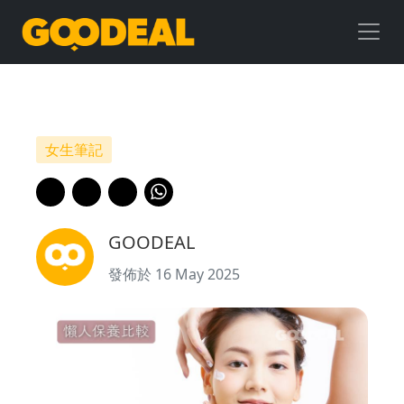
【懶
人
保
養
女生筆記
比
較】
GOODEAL
「早
發佈於 16 May 2025
C
晚