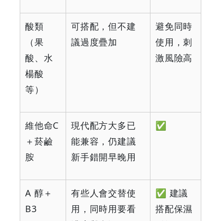
酸類
可搭配，但不建
避免同時
（果
議過度疊加
使用，刺
酸、水
激風險高
楊酸
等）
維他命C
現代配方大多已
✅
＋菸鹼
能兼容，仍建議
胺
新手錯開早晚用
A 醇＋
有些人會交替使
✅ 建議
B3
用，同時用要看
搭配保濕