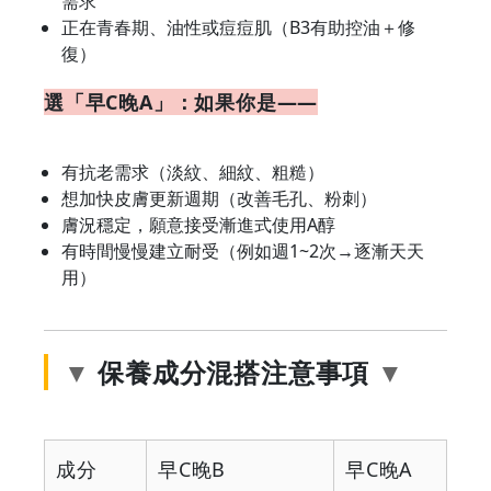
需求
正在青春期、油性或痘痘肌（B3有助控油＋修
復）
選「早C晚A」：如果你是——
有抗老需求（淡紋、細紋、粗糙）
想加快皮膚更新週期（改善毛孔、粉刺）
膚況穩定，願意接受漸進式使用A醇
有時間慢慢建立耐受（例如週1~2次→逐漸天天
用）
保養成分混搭注意事項
成分
早C晚B
早C晚A