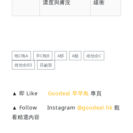
濃度與膚況
緩衝
晚C晚A
早C晚B
A醇
A酸
維他命C
維他命B3
菸鹼胺
▲ 即 Like
Goodeal 早早鳥
專頁
▲ Follow
Instagram
@goodeal.hk
觀
看精選內容