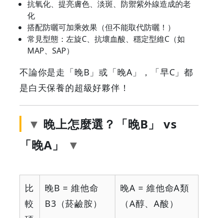
抗氧化、提亮膚色、淡斑、防禦紫外線造成的老
合
化
搭配防曬可加乘效果（但不能取代防曬！）
你？
常見型態：左旋C、抗壞血酸、穩定型維C（如
MAP、SAP）
|
不論你是走「晚B」或「晚A」，「早C」都
GOODEAL
是白天保養的超級好夥伴！
早
晚上怎麼選？「晚B」 vs
早
「晚A」
鳥
-
比
晚B = 維他命
晚A = 維他命A類
Grab
較
B3（菸鹼胺）
（A醇、A酸）