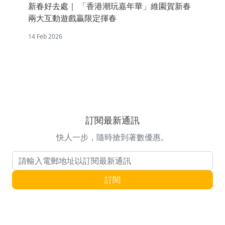
新春好去處｜ 「香港潮玩嘉年華」維園賀新春
兩大互動遊戲贏限定揮春
14 Feb 2026
訂閱最新通訊
快人一步，隨時搶到著數優惠。
電郵地址
訂閱