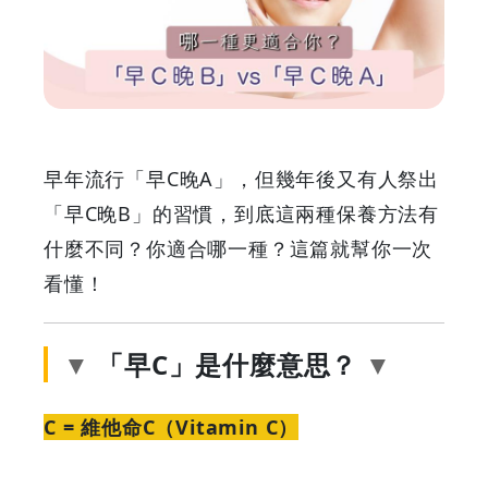
B」
vs「早
C
晚
早年流行「早C晚A」，但幾年後又有人祭出
A」：
「早C晚B」的習慣，到底這兩種保養方法有
什麼不同？你適合哪一種？這篇就幫你一次
哪
看懂！
一
「早C」是什麼意思？
種
更
C = 維他命C（Vitamin C）
適