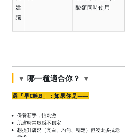
建
酸類同時使用
議
哪一種適合你？
選「早C晚B」：如果你是——
保養新手，怕刺激
肌膚時常敏感不穩定
想提升膚況（亮白、均勻、穩定）但沒太多抗老