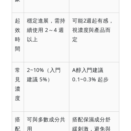
起
穩定進展，需持
可能2週起有感，
效
續使用 2～4 週
視濃度與產品而
時
以上
定
間
常
2~10%（入門
A醇入門建議
見
建議 5%）
0.1~0.3% 起步
濃
度
搭
可與多數成分共
搭配保濕成分舒
配
用
緩刺激，避免與