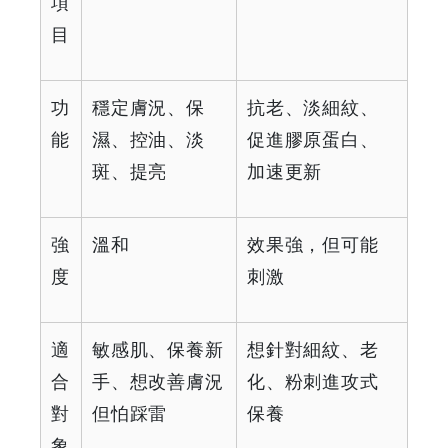
項
Your
目
Coupons
功
穩定膚況、保
抗老、淡細紋、
&
能
濕、控油、淡
促進膠原蛋白、
Discounts
斑、提亮
加速更新
強
溫和
效果強，但可能
度
刺激
適
敏感肌、保養新
想針對細紋、老
合
手、想改善膚況
化、粉刺進攻式
對
但怕踩雷
保養
象