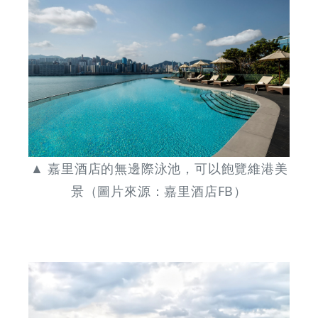
GOODEAL
早
早
鳥
-
▲ 嘉里酒店的無邊際泳池，可以飽覽維港美
景（圖片來源：嘉里酒店FB）
Grab
Your
Coupons
&