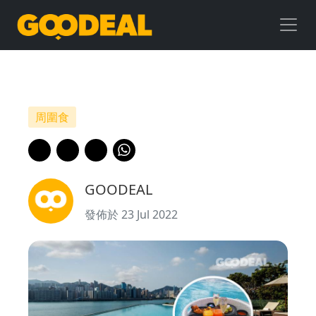
【打
卡
一
流】
周圍食
泳
池
GOODEAL
邊
發佈於 23 Jul 2022
食
飄