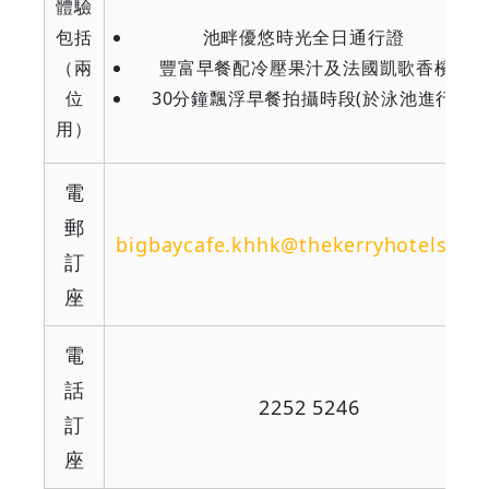
體驗
包括
池畔優悠時光全日通行證
（兩
豐富早餐配冷壓果汁及法國凱歌香檳
位
30分鐘飄浮早餐拍攝時段(於泳池進行)
用）
電
郵
bigbaycafe.khhk@thekerryhotels.co
訂
座
電
話
2252 5246
訂
座