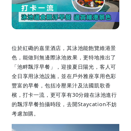
浮
早
餐
邊
位於紅磡的嘉里酒店，其泳池能飽覽維港景
賞
色，能做到無邊際泳池效果，更特地推出了
「池畔飄浮早餐」，迎接夏日陽光，客人可
維
全日享用泳池設施，並在戶外雅座享用色彩
港
豐富的早餐，包括冷壓果汁及法國凱歌香
檳，打卡一流，更可享有30分鐘在泳池進行
景
的飄浮早餐拍攝時段，去開Staycation不妨
色
考慮加購。
|