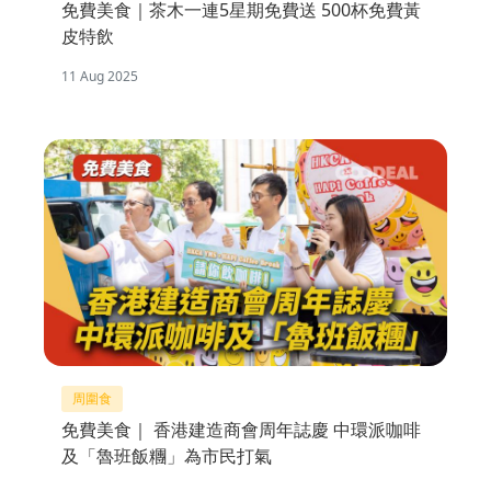
免費美食｜茶木一連5星期免費送 500杯免費黃
皮特飲
11 Aug 2025
周圍食
免費美食｜ 香港建造商會周年誌慶 中環派咖啡
及「魯班飯糰」為市民打氣