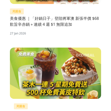
周圍食
美食優惠 ｜「好鍋日子」登陸將軍澳 新張半價 $68
歎旨辛赤鍋＋連續 4 週 $1 無限追加
27 Jan 2026
周圍食