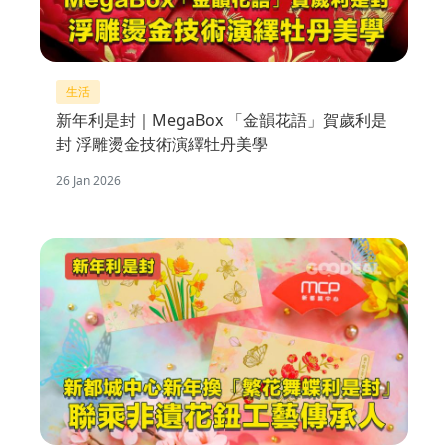
生活
新年利是封｜MegaBox 「金韻花語」賀歲利是
封 浮雕燙金技術演繹牡丹美學
26 Jan 2026