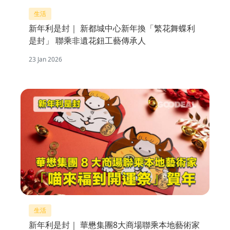
生活
新年利是封｜ 新都城中心新年換「繁花舞蝶利
是封」 聯乘非遺花鈕工藝傳承人
23 Jan 2026
生活
新年利是封｜ 華懋集團8大商場聯乘本地藝術家