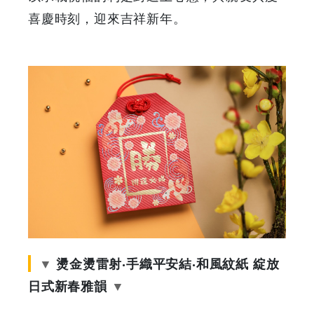
日
喜慶時刻，迎來吉祥新年。
式
新
春
雅
韻
|
GOODEAL
燙金燙雷射‧手織平安結‧和風紋紙 綻放
早
日式新春雅韻