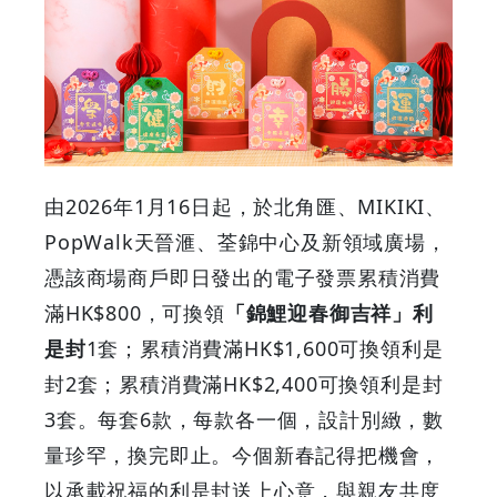
是
封
和
風
由2026年1月16日起，於北角匯、MIKIKI、
PopWalk天晉滙、荃錦中心及新領域廣場，
平
憑該商場商戶即日發出的電子發票累積消費
安
滿HK$800，可換領
「錦鯉迎春御吉祥」利
是封
1套；累積消費滿HK$1,600可換領利是
結
封2套；累積消費滿HK$2,400可換領利是封
綻
3套。每套6款，每款各一個，設計別緻，數
量珍罕，換完即止。今個新春記得把機會，
放
以承載祝福的利是封送上心意，與親友共度