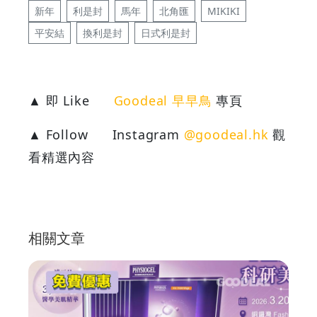
新年
利是封
馬年
北角匯
MIKIKI
平安結
換利是封
日式利是封
▲ 即 Like
Goodeal 早早鳥
專頁
▲ Follow
Instagram
@goodeal.hk
觀
看精選內容
相關文章