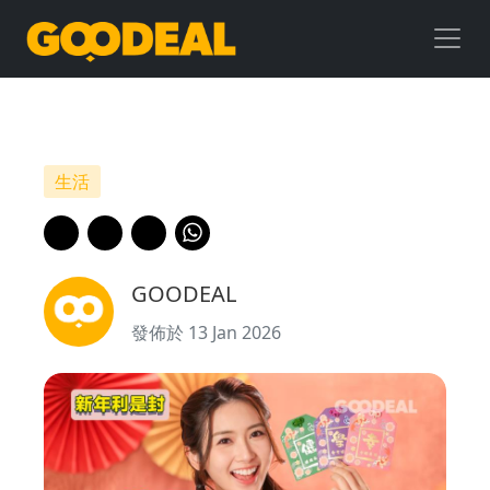
新
年
利
是
生活
封
｜
GOODEAL
北
發佈於 13 Jan 2026
角
匯