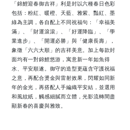
早
「錦鯉迎春御吉祥」利是封以六種春日色彩
包括：粉紅、暖橙、天藍、雅紫、豔紅、墨
鳥
綠為主調，各自配上不同祝福句：「幸福美
-
滿」、「財運滾滾」、「好運降臨」、「學
業進步」、「開運必勝」與「健康長壽」，
Grab
象徵「六六大順」的吉祥美意。加上每款封
Your
面均有一對錦鯉悠游，寓意新一年如魚得
水、平安順遂。御守的造型更蘊含守護祝福
Coupons
之意，再配合燙金與雷射效果，閃耀如同新
&
年的金光，再搭配人手編織平安結，並選用
和風紋紙，觸感細膩而立體，光影流轉間盡
Discounts
顯新春的喜慶與雅致。