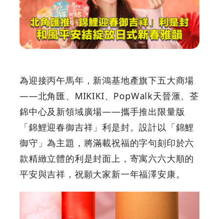
MIKIKI
推
「錦
鯉
為迎接丙午馬年，新鴻基地產旗下五大商場
迎
——北角匯、MIKIKI、PopWalk天晉滙、荃
錦中心及新領域廣場——攜手推出限量版
春
「錦鯉迎春御吉祥」利是封。設計以「錦鯉
御
御守」為主題，將滿載祝福的字句刻印於六
款精緻立體的利是封面上，寄寓六六大順的
吉
平安與吉祥，祝願大家新一年福澤安康。
祥」
利