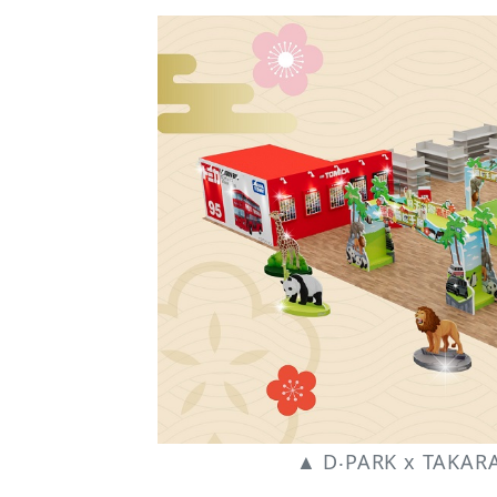
部
珍
藏
車
仔
展
覽
震
撼
▲ D‧PARK x TA