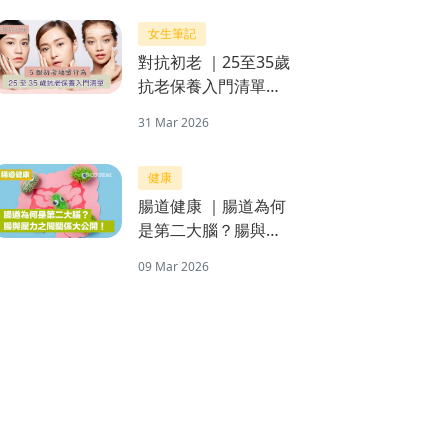
女生筆記
對抗初老 ｜25至35歲
抗老保養入門清單＋
5個初老地雷行為
31 Mar 2026
健康
腸道健康 ｜腸道為何
是第二大腦？腸與壓
力之間關係大公開！
09 Mar 2026