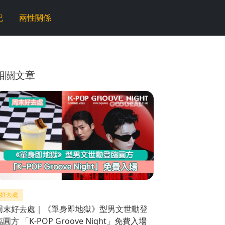
記
兩性關係
相關文章
好去處
周末好去處｜《單身即地獄》型男文世勳登
臨圓方 「K-POP Groove Night」免費入場