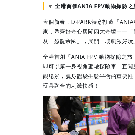
登
全港首個ANIA FPV動物探險
場
今個新春，D‧PARK特意打造「AN
家，帶齊好奇心勇闖四大奇境——「
|
及「恐龍帝國」，展開一場刺激好玩
GOODEAL
全港首創「ANIA FPV 動物探險
早
即可以第一身視角駕駛探險車，直闖
觀場景，親身體驗生態平衡的重要性
早
玩具融合的刺激快感！
鳥
-
Grab