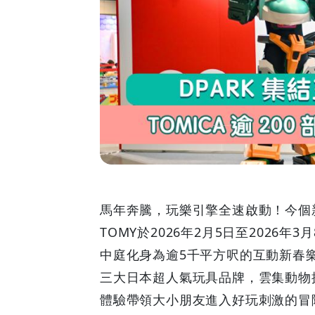
大
日
本
玩
具
品
牌
馬年奔騰，玩樂引擎全速啟動！今個新年
TOMY於2026年2月5日至2026
TOMICA
中庭化身為逾5千平方呎的互動新春樂園，
逾
三大日本超人氣玩具品牌，雲集動物
體驗帶領大小朋友進入好玩刺激的冒
200