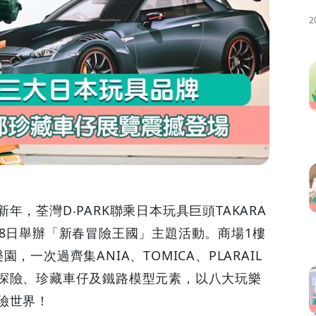
2
，荃灣D‧PARK聯乘日本玩具巨頭TAKARA
年3月8日舉辦「新春冒險王國」主題活動。商場1樓
一次過齊集ANIA、TOMICA、PLARAIL
探險、珍藏車仔及鐵路模型元素，以八大玩樂
險世界！