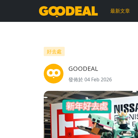
新
最新文章
年
好
去
好去處
處
GOODEAL
｜ DPARK
發佈於 04 Feb 2026
集
結
三