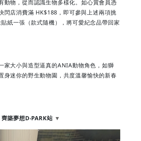
有動物，從而認識生物多樣化。如心賞會員憑
閃店消費滿 HK$188，即可參與上述兩項挑
限量貼紙一張（款式隨機），將可愛紀念品帶回家
一家大小與造型逼真的ANIA動物角色，如獅
置身迷你的野生動物園，共度溫馨愉快的新春
 齊築夢想D‧PARK站