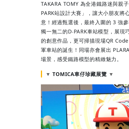
TAKARA TOMY 為全港鐵路迷與親
PARK站設計大賽」，讓大小朋友
意！經過甄選後，最終入圍的 3 強
獨一無二的D‧PARK車站模型，展
的創意作品，更可掃描現場QR Co
軍車站的誕生！同場亦會展出 PLAR
場景，感受鐵路模型的精緻魅力。
TOMICA車仔珍藏展覽