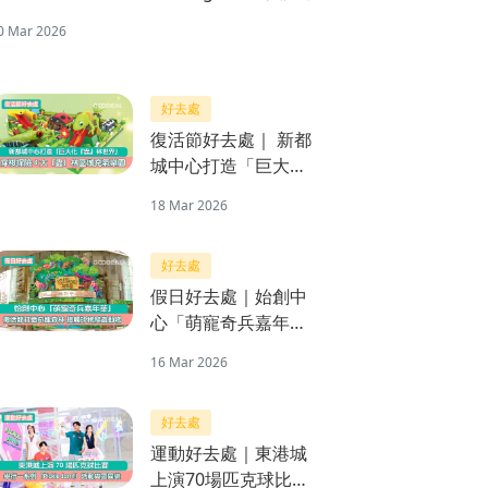
0 Mar 2026
好去處
復活節好去處｜ 新都
城中心打造「巨大化
『蟲』林世界」充氣
18 Mar 2026
樂園 穿梭探險４大
「蟲」林區域
好去處
假日好去處｜始創中
心「萌寵奇兵嘉年
華」 復活節打造奇趣
16 Mar 2026
森林
好去處
運動好去處｜東港城
上演70場匹克球比賽