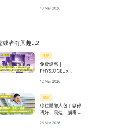
舉行一系列「Pickle
13 Mar 2026
Jam!」活動與眾同樂
您或者有興趣...2
生活
免費優惠 |
PHYSIOGEL x
Mannings 一連三日
12 Mar 2026
免費大派3,000份醫學
美肌禮物
健康
線粒體懶人包｜瞓得
唔好、易攰、腦霧 未
必是老化 可能是你的
26 Mar 2026
細胞發電廠壞了！