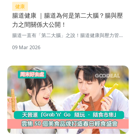
健康
腸道健康 ｜腸道為何是第二大腦？腸與壓
力之間關係大公開！
腸道一直有「第二大腦」之說！腸道健康與壓力管理
之間的關係更遠比你想像的更緊密！腸道健康不單單
09 Mar 2026
讓你的「身體」健康，甚至連情緒健康�