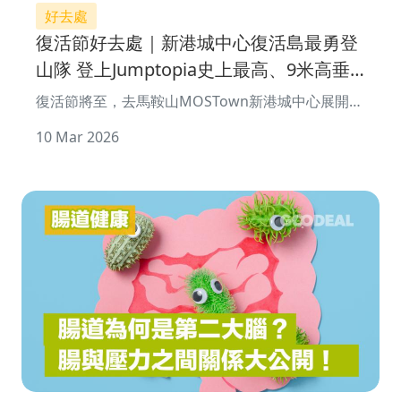
好去處
復活節好去處｜新港城中心復活島最勇登
山隊 登上Jumptopia史上最高、9米高垂
直「神聖大山」
復活節將至，去馬鞍山MOSTown新港城中心展開精
彩刺激的叢林登山探險彈跳之旅！ 由3月13日至4月
10 Mar 2026
19日，MOSTown新港城中心與Jumptopia攜