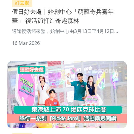
好去處
假日好去處｜始創中心「萌寵奇兵嘉年
華」 復活節打造奇趣森林
適逢復活節來臨，始創中心由3月13日至4月12日特
別呈獻「萌寵奇兵嘉年華」，將商場變身成充滿生機
16 Mar 2026
的奇趣森林