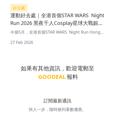
好去處
運動好去處｜全港首個STAR WARS Night
Run 2026 黑夜千人Cosplay星球大戰銀河
世界
今個5月，全港首個STAR WARS Night Run Hong
Kong 2026 將亮相黃埔海濱，集結數千名《星球大
27 Feb 2026
戰》（STAR WARS）的粉絲，在
如果有其他資訊，歡迎電郵至
GOODEAL
報料
訂閱最新通訊
快人一步，隨時搶到著數優惠。