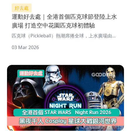
好去處
運動好去處｜全港首個匹克球節登陸上水
廣場 打造空中花園匹克球初體驗
匹克球（Pickleball）熱潮席捲全球，上水廣場由即
日起至3月15日繼續推出全港首個匹克球節：
03 Mar 2026
「PICKLE SKY光影‧動感匹克球