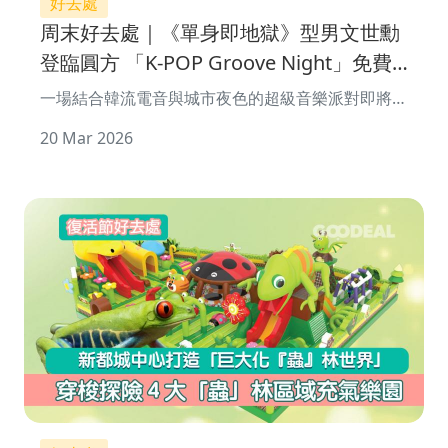
好去處
周末好去處｜《單身即地獄》型男文世勳
登臨圓方 「K-POP Groove Night」免費
入場
一場結合韓流電音與城市夜色的超級音樂派對即將登
場！ 「K-POP Groove Night」 將
20 Mar 2026
於 2026 年 3 月 27&nb