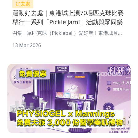
好去處
運動好去處｜東港城上演70場匹克球比賽
舉行一系列「Pickle Jam!」活動與眾同樂
召集一眾匹克球（Pickleball）愛好者！東港城首度
聯乘PCL Asia（亞洲匹克球冠軍聯賽）、雲彩行動及
13 Mar 2026
Ramsports，於東港城一樓中庭打造成標準室內匹
�