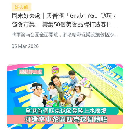
好去處
周末好去處｜天晉滙「Grab ‘n’Go 隨玩 ‧
隨食市集」 雲集50個美食品牌打造春日輕
食盛會
將軍澳南公園全面開放，多項精彩玩樂設施包括沙
池、9米高滑梯、大草坪、寵物公園等等，啱哂一家
06 Mar 2026
大小一同放電、放空，享受悠閒假日! 與公�