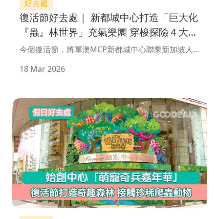
好去處
復活節好去處｜ 新都城中心打造「巨大化
『蟲』林世界」充氣樂園 穿梭探險４大
「蟲」林區域
今個復活節，將軍澳MCP新都城中心聯乘新加坡人
氣充氣樂園品牌Jumptopia及香港昆蟲教育及科普中
18 Mar 2026
心，打造兩大沉浸式自然探索體驗，帶來一場別�