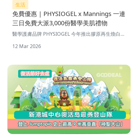
生活
免費優惠 | PHYSIOGEL x Mannings 一連
三日免費大派3,000份醫學美肌禮物
醫學護膚品牌 PHYSIOGEL 今年推出膠原再生煥白抗
皺眼霜及膠原再生精華凝膠面膜，新品將
12 Mar 2026
於 3 月 20 至 22 日於銅鑼灣