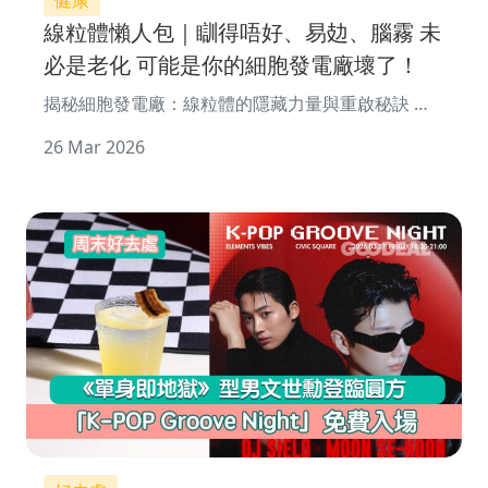
線粒體懶人包｜瞓得唔好、易攰、腦霧 未
必是老化 可能是你的細胞發電廠壞了！
揭秘細胞發電廠：線粒體的隱藏力量與重啟秘訣 你
是否常常覺得「怎麼睡都�
26 Mar 2026