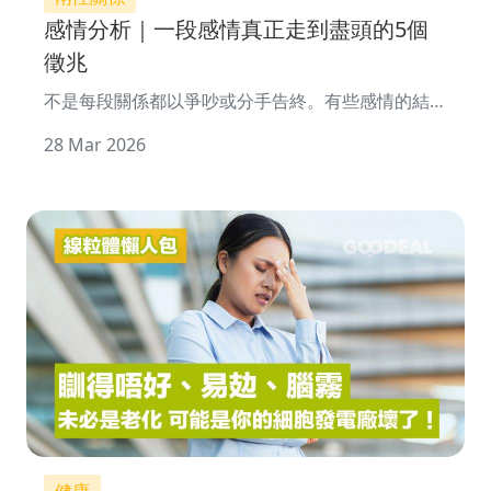
感情分析｜一段感情真正走到盡頭的5個
徵兆
不是每段關係都以爭吵或分手告終。有些感情的結
束，沒有轟轟烈烈，只有靜靜沉沒。最可怕的不是分
28 Mar 2026
開，而是明知道不再相愛，卻還在一起。&l
健康