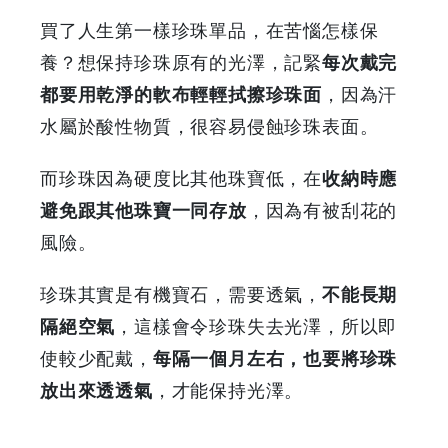
買了人生第一樣珍珠單品，在苦惱怎樣保
養？想保持珍珠原有的光澤，記緊
每次戴完
都要用乾淨的軟布輕輕拭擦珍珠面
，因為汗
水屬於酸性物質，很容易侵蝕珍珠表面。
而珍珠因為硬度比其他珠寶低，在
收納時應
避免跟其他珠寶一同存放
，因為有被刮花的
風險。
珍珠其實是有機寶石，需要透氣，
不能長期
隔絕空氣
，這樣會令珍珠失去光澤，所以即
使較少配戴，
每隔一個月左右，也要將珍珠
放出來透透氣
，才能保持光澤。