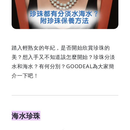
分
淡
水
海
踏入輕熟女的年紀，是否開始欣賞珍珠的
水？
美？想入手又不知道該怎麼開始？珍珠分淡
水和海水？有何分別？GOODEAL為大家簡
附
介一下吧！
珍
珠
保
海水珍珠
養