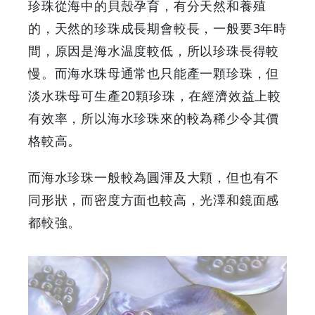
珍珠從海中的貝殼孕育，有分天然和養殖
方
的，天然的珍珠成長期會較長，一般要3年時
間，原因是海水温度較低，所以珍珠長得較
法
慢。而海水珠母通常也只能產一顆珍珠，但
|
淡水珠母可生產20顆珍珠，在經濟效益上較
有效率，所以海水珍珠來的較為稀少令其價
GOODEAL
格較高。
早
而海水珍珠一般較為圓渾及大顆，但也有不
早
同形狀，而密度方面也較高，光澤和鏡面感
都較強。
鳥
-
Grab