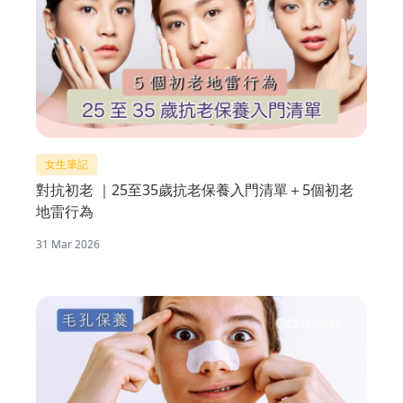
女生筆記
對抗初老 ｜25至35歲抗老保養入門清單＋5個初老
地雷行為
31 Mar 2026