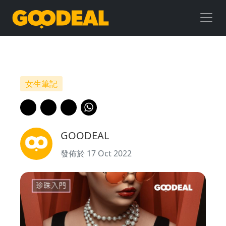
珍
珠
入
門
女生筆記
｜
珍
GOODEAL
珠
發佈於 17 Oct 2022
都
有