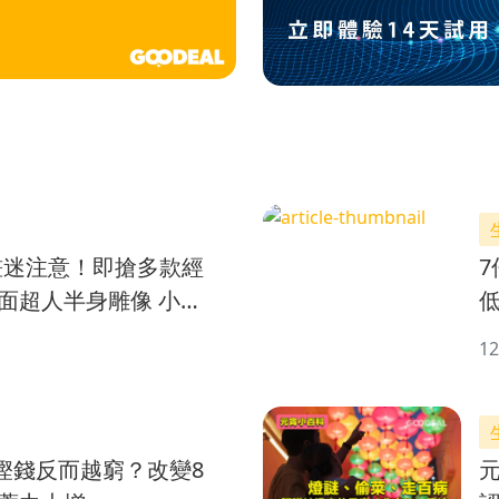
畫迷注意！即搶多款經
7
面超人半身雕像 小忌
低
箱
12
慳錢反而越窮？改變8