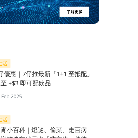
生活
仔優惠｜7仔推最新「1+1 至抵配」
至 +$3 即可配飲品
 Feb 2025
生活
元宵小百科｜燈謎、偷菜、走百病