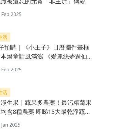
認識被遺忘的元宵「非主流」傳統
 Feb 2025
生活
購 | 《小王子》日曆擺件畫框
書本燈童話風滿瀉 《愛麗絲夢遊仙
境》化身床品伴你入夢
 Feb 2025
生活
乾淨生果｜蔬果多農藥！最污糟蔬果
均含8種農藥 即睇15大最乾淨蔬果
名單
 Jan 2025