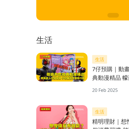
生活
生活
7仔預購｜動
典動漫精品 幪
廉前開蓋旅行
20 Feb 2025
生活
精明理財｜想