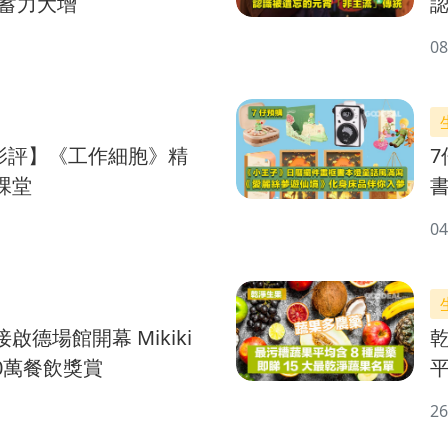
儲蓄力大增
08
L影評】《工作細胞》精
7仔預
課堂
04
德場館開幕 Mikiki
00萬餐飲獎賞
平
26