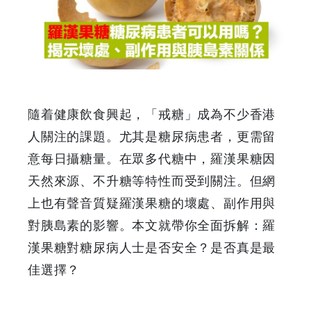
糖
尿
病
患
隨着健康飲食興起，「戒糖」成為不少香港
者
人關注的課題。尤其是糖尿病患者，更需留
意每日攝糖量。在眾多代糖中，羅漢果糖因
可
天然來源、不升糖等特性而受到關注。但網
以
上也有聲音質疑羅漢果糖的壞處、副作用與
對胰島素的影響。本文就帶你全面拆解：羅
用
漢果糖對糖尿病人士是否安全？是否真是最
嗎？
佳選擇？
揭