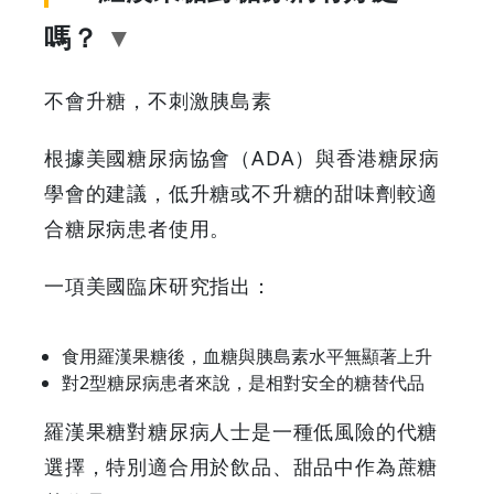
素
嗎？
關
不會升糖，不刺激胰島素
係
根據美國糖尿病協會（ADA）與香港糖尿病
|
學會的建議，低升糖或不升糖的甜味劑較適
GOODEAL
合糖尿病患者使用。
早
一項美國臨床研究指出：
早
食用羅漢果糖後，血糖與胰島素水平無顯著上升
對2型糖尿病患者來說，是相對安全的糖替代品
鳥
羅漢果糖對糖尿病人士是一種低風險的代糖
-
選擇，特別適合用於飲品、甜品中作為蔗糖