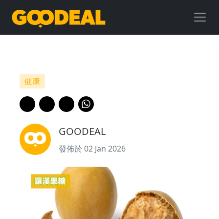
羅
漢
果
糖
健康
｜
羅
GOODEAL
漢
發佈於 02 Jan 2026
果
糖