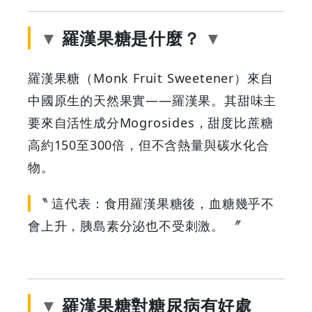
示
羅漢果糖是什麼？
壞
羅漢果糖（Monk Fruit Sweetener）來自
處、
中國原生的天然果實——羅漢果。其甜味主
副
要來自活性成分Mogrosides，甜度比蔗糖
高約150至300倍，但不含熱量與碳水化合
作
物。
用
這代表：食用羅漢果糖後，血糖幾乎不
與
會上升，胰島素分泌也不受刺激。
胰
島
羅漢果糖對糖尿病有好處