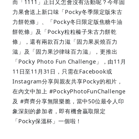
而「1111」正日又怎會沒有活動呢？今年固
-
力果會送上新口味「Pocky冬季限定版朱古
Grab
力餅乾條」、「Pocky冬日限定版焦糖牛油
餅乾條」及「Pocky粒粒榛子朱古力餅乾
Your
條」，還有兩款百力滋「固力果炭燒百力
Coupons
滋」及「固力果沙律味百力滋」，更推出
「Pocky Photo Fun Challenge」，由11月
&
11日至11月31日，只需在Facebook或
Discounts
Instagram分享與親友共享Pocky的相片，
在內文中加上 #PockyPhotoFunChallenge
及 #齊齊分享無限樂脆，當中50位最令人印
象深刻的參加者，即有機會贏取限定
「Pocky保溫杯」一個啦！