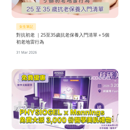
女生筆記
對抗初老 ｜25至35歲抗老保養入門清單＋5個
初老地雷行為
31 Mar 2026