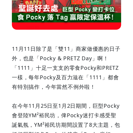
變
打
卡
位
11月11日除了是「雙11」商家做優惠的日子
食
外，也是「Pocky & PRETZ Day」啊！
「1111」十足一支支的零食Pocky和PRETZ
Pocky
一樣，每年Pocky及百力滋在「1111」都會
落
有特別搞作，今年當然不例外啦！
Tag
在今年11月25日至1月2日期間，巨型Pocky
贏
會登陸YM²裕民坊，俾Pocky迷打卡感受聖
誕氣氛，YM²裕民坊期間設置了8大主題，包
限