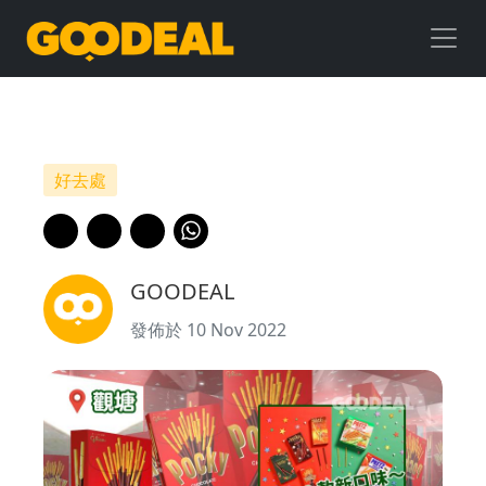
聖
誕
好
去
好去處
處
｜
GOODEAL
巨
發佈於 10 Nov 2022
型
Pocky