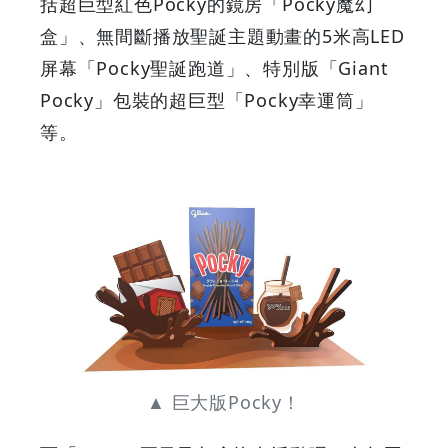
括超巨型紅色Pocky的鏡房「Pocky魔幻
定
盒」、無間斷播放聖誕主題動畫的5米高LED
屏幕「Pocky聖誕跑道」、特別版「Giant
保
Pocky」包裝的超巨型「Pocky幸運筒」
溫
等。
杯！
|
GOODEAL
早
早
▲ 巨大版Pocky！
鳥