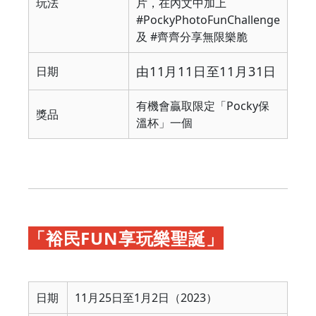
玩法
片，在內文中加上
#PockyPhotoFunChallenge
及 #齊齊分享無限樂脆
由11月11日至11月31日
日期
有機會贏取限定「Pocky保
獎品
溫杯」一個
「裕民FUN享玩樂聖誕」
日期
11月25日至1月2日（2023）