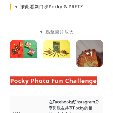
按此看新口味Pocky & PRETZ
▼ 點擊圖片放大
+1
▲ 6款新口
▲ Pocky粒
▲ Pocky冬
味
粒榛子朱古
日限定版焦
Pocky Photo Fun Challenge
力餅乾條
糖牛油餅乾
條
在Facebook或Instagram分
享與親友共享Pocky的相