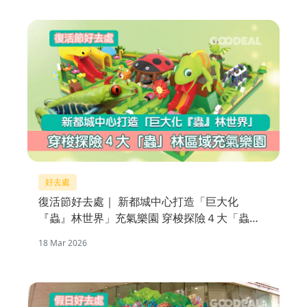
好去處
復活節好去處｜ 新都城中心打造「巨大化
『蟲』林世界」充氣樂園 穿梭探險４大「蟲」
林區域
18 Mar 2026