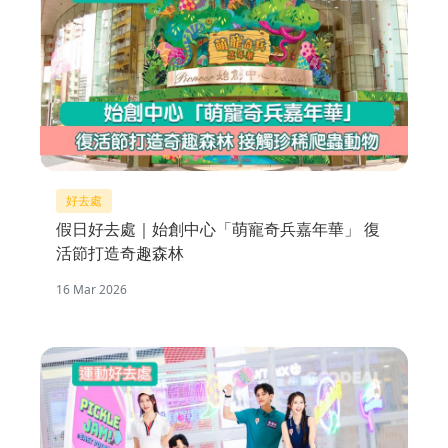
好去處
假日好去處｜始創中心「萌寵奇兵嘉年華」 復
活節打造奇趣森林
16 Mar 2026