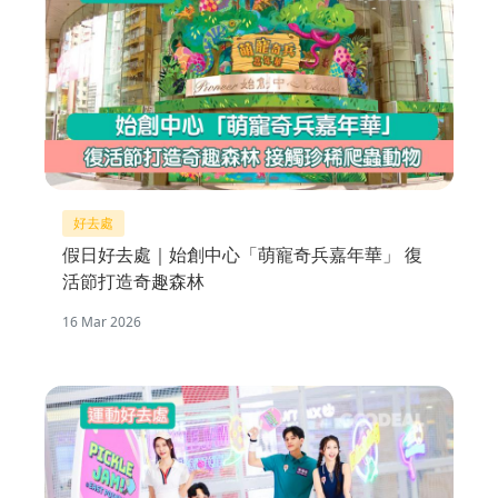
好去處
假日好去處｜始創中心「萌寵奇兵嘉年華」 復
活節打造奇趣森林
16 Mar 2026