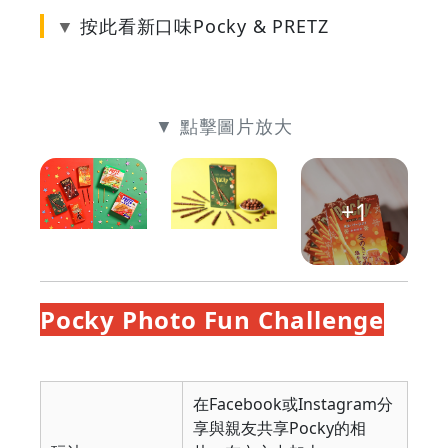
按此看新口味Pocky & PRETZ
▼ 點擊圖片放大
+1
▲ 6款新口
▲ Pocky粒
▲ Pocky冬
味
粒榛子朱古
日限定版焦
Pocky Photo Fun Challenge
力餅乾條
糖牛油餅乾
條
在Facebook或Instagram分
享與親友共享Pocky的相