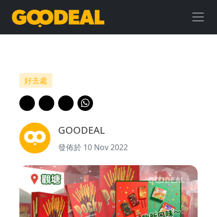
聖
誕
好
去
好去處
處
｜
GOODEAL
巨
發佈於 10 Nov 2022
型
Pocky