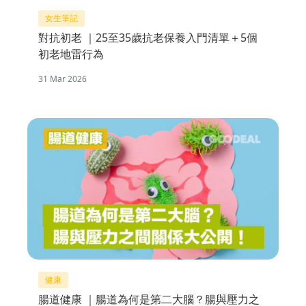
女生筆記
對抗初老 ｜25至35歲抗老保養入門清單＋5個
初老地雷行為
31 Mar 2026
健康
腸道健康 ｜腸道為何是第二大腦？腸與壓力之