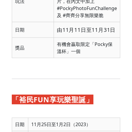
玩法
片，在內文中加上
#PockyPhotoFunChallenge
及 #齊齊分享無限樂脆
由11月11日至11月31日
日期
有機會贏取限定「Pocky保
獎品
溫杯」一個
「裕民FUN享玩樂聖誕」
日期
11月25日至1月2日（2023）