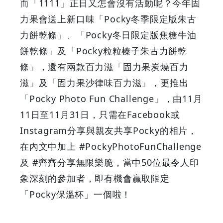
而「1111」正日又怎會沒有活動呢？今年固
-
力果會送上新口味「Pocky冬季限定版朱古
Grab
力餅乾條」、「Pocky冬日限定版焦糖牛油
餅乾條」及「Pocky粒粒榛子朱古力餅乾
Your
條」，還有兩款百力滋「固力果炭燒百力
Coupons
滋」及「固力果沙律味百力滋」，更推出
「Pocky Photo Fun Challenge」，由11月
&
11日至11月31日，只需在Facebook或
Discounts
Instagram分享與親友共享Pocky的相片，
在內文中加上 #PockyPhotoFunChallenge
及 #齊齊分享無限樂脆，當中50位最令人印
象深刻的參加者，即有機會贏取限定
「Pocky保溫杯」一個啦！