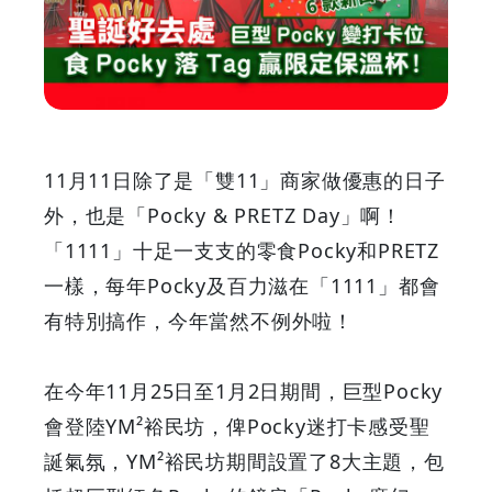
變
打
卡
位
11月11日除了是「雙11」商家做優惠的日子
食
外，也是「Pocky & PRETZ Day」啊！
「1111」十足一支支的零食Pocky和PRETZ
Pocky
一樣，每年Pocky及百力滋在「1111」都會
落
有特別搞作，今年當然不例外啦！
Tag
在今年11月25日至1月2日期間，巨型Pocky
贏
會登陸YM²裕民坊，俾Pocky迷打卡感受聖
誕氣氛，YM²裕民坊期間設置了8大主題，包
限