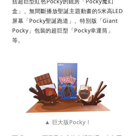
括超巨型紅色Pocky的鏡房「Pocky魔幻
定
盒」、無間斷播放聖誕主題動畫的5米高LED
屏幕「Pocky聖誕跑道」、特別版「Giant
保
Pocky」包裝的超巨型「Pocky幸運筒」
溫
等。
杯！
|
GOODEAL
早
早
▲ 巨大版Pocky！
鳥