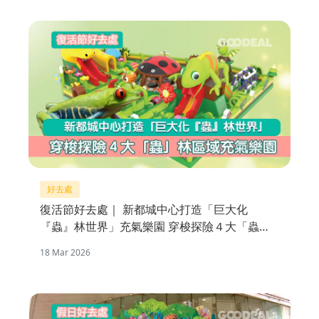
好去處
復活節好去處｜ 新都城中心打造「巨大化
『蟲』林世界」充氣樂園 穿梭探險４大「蟲」
林區域
18 Mar 2026