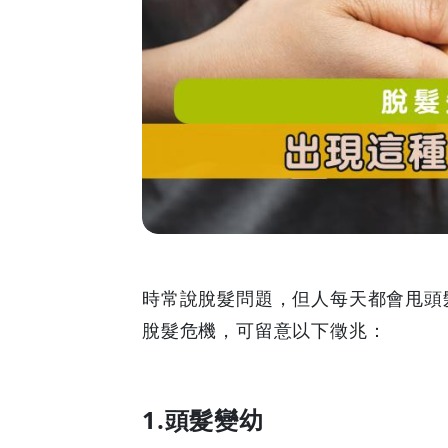
這
種
徵
狀
要
注
意
時常說脫髮問題，但人每天都會甩頭
脫髮危機，可留意以下徵兆：
了！
|
1.頭髮變幼
GOODEAL