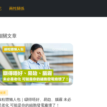
記
兩性關係
相關文章
健康
線粒體懶人包｜瞓得唔好、易攰、腦霧 未必
是老化 可能是你的細胞發電廠壞了！