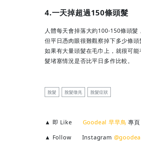
4.一天掉超過150條頭髮
人體每天會掉落大約100-150條頭
但平日憑肉眼很難觀察掉下多少條頭
如果有大量頭髮在毛巾上，就很可能
髮堵塞情況是否比平日多作比較。
脫髮
脫髮徵兆
脫髮症狀
▲ 即 Like
Goodeal 早早鳥
專頁
▲ Follow
Instagram
@goodea