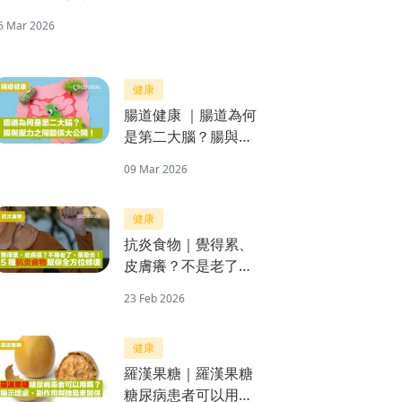
6 Mar 2026
健康
腸道健康 ｜腸道為何
是第二大腦？腸與壓
力之間關係大公開！
09 Mar 2026
健康
抗炎食物｜覺得累、
皮膚癢？不是老了，
是發炎！5種抗炎食
23 Feb 2026
物幫你全方位修復
健康
羅漢果糖｜羅漢果糖
糖尿病患者可以用