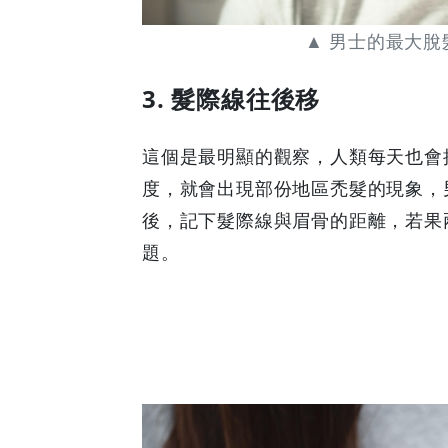
▲ 男士的最大
3. 髮際線往後移
這個是最明顯的觀察，人類每天也會
度，就會出現部份地區禿髮的現象，
後，記下髮際線與眉骨的距離，若果
題。