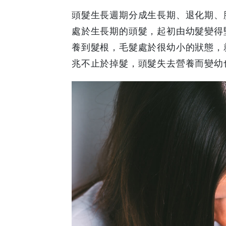
頭髮生長週期分成生長期、退化期、
早
處於生長期的頭髮，起初由幼髮變得
早
養到髮根，毛髮處於很幼小的狀態，
兆不止於掉髮，頭髮失去營養而變幼
鳥
-
Grab
Your
Coupons
&
Discounts