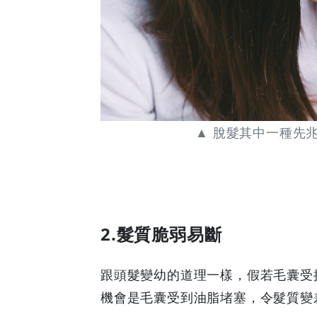
▲ 脫髮其中一種先
2.髮質脆弱易斷
跟頭髮變幼的道理一樣，假若毛囊受
機會是毛囊受到油脂堵塞，令髮質變