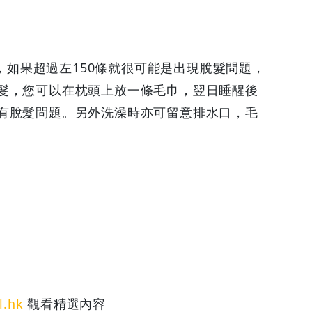
髮，如果超過左150條就很可能是出現脫髮問題，
髮，您可以在枕頭上放一條毛巾，翌日睡醒後
有脫髮問題。另外洗澡時亦可留意排水口，毛
l.hk
觀看精選內容