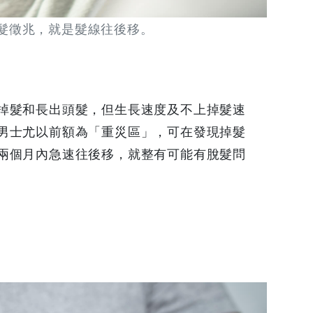
脫髮徵兆，就是髮線往後移。
掉髮和長出頭髮，但生長速度及不上掉髮速
男士尤以前額為「重災區」，可在發現掉髮
兩個月內急速往後移，就整有可能有脫髮問