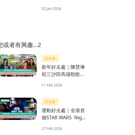
嗎？揭示壞處、副作
02 Jan 2026
用與胰島素關係
您或者有興趣...2
好去處
新年好去處｜陳慧琳
初三沙田馬場勁歌熱
舞賀新歲 農夫FAMA
11 Feb 2026
x麥玲玲師傅獻唱經典
歌曲
好去處
運動好去處｜全港首
個STAR WARS Night
Run 2026 黑夜千人
27 Feb 2026
Cosplay星球大戰銀