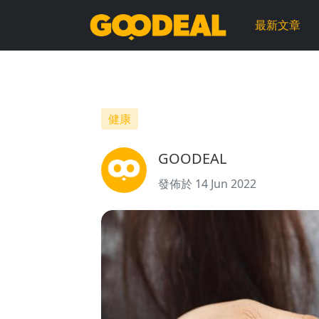
脫
最新文章
髮
先
兆
健康
有
GOODEAL
哪
發佈於 14 Jun 2022
些？
出
現