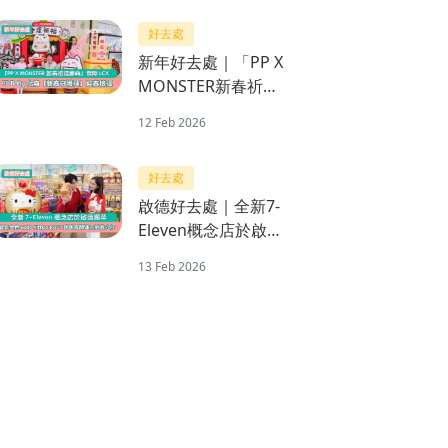
河世界
好去處
新年好去處｜「PP X
MONSTER新春祈福
慶典」登陸LCX PP
12 Feb 2026
Baby化身「新春守護
神」迎春接福
好去處
啟德好去處｜全新7-
Eleven概念店於啟德
揭幕 限量版賀年金色
13 Feb 2026
Hello Kitty x RODY
跳跳馬開運不倒翁公
仔