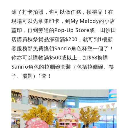
除了打卡拍照，也可以做任務，換禮品！在
現場可以先拿集印卡，到My Melody的小店
蓋印，再到旁邊的Pop-Up Store或一田沙田
店購買秋祭貨品淨額滿$200，就可到1樓顧
客服務部免費換領Sanrio角色杯墊一個了！
你亦可以購物滿$500或以上，加$68換購
Sanrio角色的拉麵碗套裝（包括拉麵碗、筷
子、湯匙）1套！