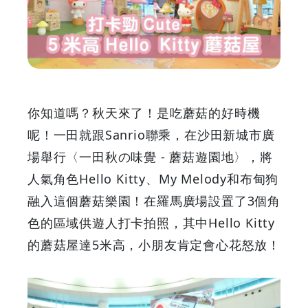
米
高
Hello
Kitty
你知道嗎？秋天來了！是吃蘑菇的好時機
蘑
呢！一田就跟Sanrio聯乘，在沙田新城市廣
場舉行〈一田秋の味覺 - 蘑菇遊園地〉，將
菇
人氣角色Hello Kitty、My Melody和布甸狗
屋
融入這個蘑菇樂園！在羅馬廣場設置了3個角
色的區域供遊人打卡拍照，其中Hello Kitty
打
的蘑菇屋達5米高，小朋友肯定會心花怒放！
卡
勁