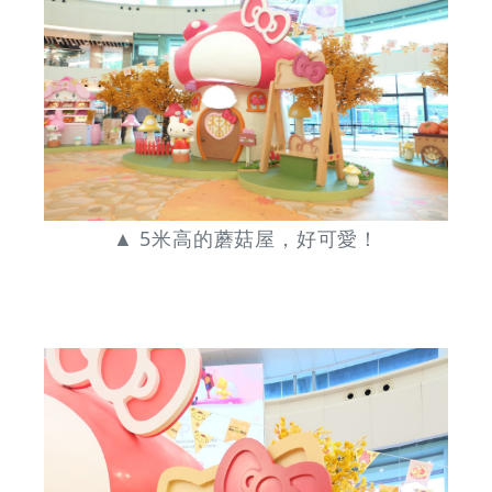
Cute
|
GOODEAL
早
▲ 5米高的蘑菇屋，好可愛！
早
鳥
-
Grab
Your