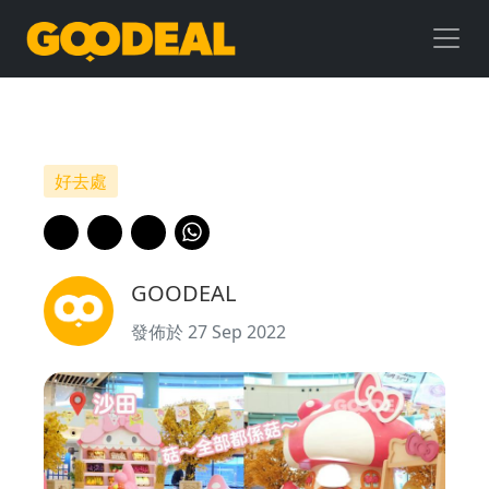
【菇
～
全
部
好去處
都
係
GOODEAL
菇
發佈於 27 Sep 2022
～】
5