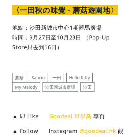
〈一田秋の味覺 - 蘑菇遊園地〉
地點：沙田新城市中心1期羅馬廣場
時間：9月27日至10月23日 （Pop-Up
Store只去到16日）
蘑菇
Sanrio
一田
Hello Kitty
My Melody
沙田新城市廣場
沙田
▲ 即 Like
Goodeal 早早鳥
專頁
▲ Follow
Instagram
@goodeal.hk
觀