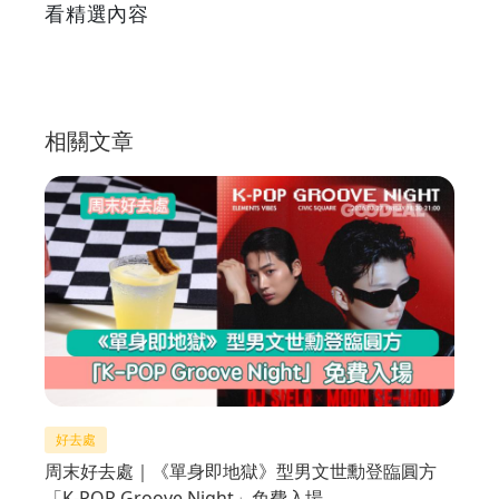
看精選內容
相關文章
好去處
周末好去處｜《單身即地獄》型男文世勳登臨圓方
「K-POP Groove Night」免費入場