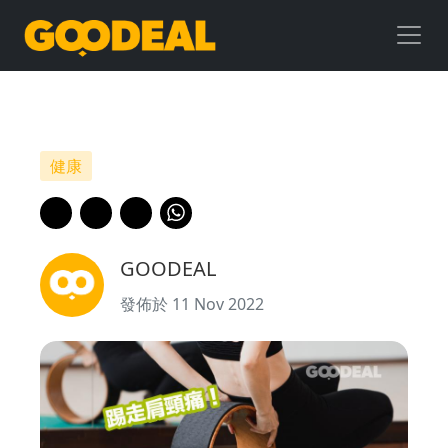
踢
走
肩
頸
健康
痛！
細
GOODEAL
數
發佈於 11 Nov 2022
瑜
珈