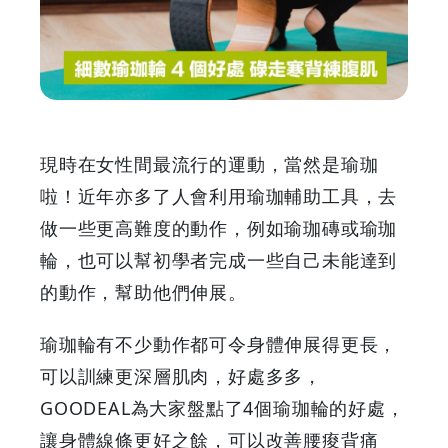
輪
4
個
好
現時在女性間最流行的運動，當然是瑜珈
處
啦！近年亦多了人會利用瑜珈輔助工具，去
做一些更高難度的動作，例如瑜珈磚或瑜珈
碌
輪，也可以幫初學者完成一些自己未能達到
走
的動作，幫助他們伸展。
寒
瑜珈輪有不少動作都可令身體伸展得更長，
可以訓練更深層肌肉，好處多多，
背
GOODEAL為大家盤點了4個瑜珈輪的好處，
練
讓身體線條更好之餘，可以改善腰痠背痛