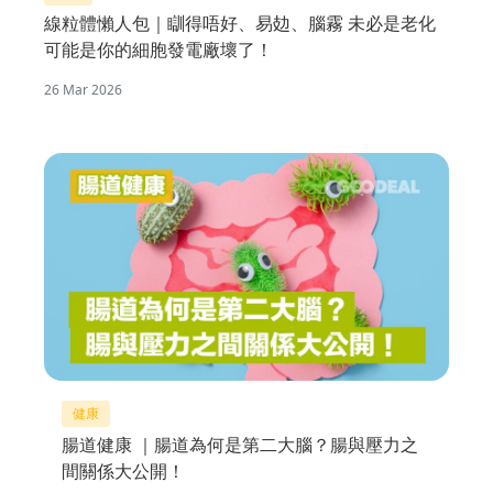
線粒體懶人包｜瞓得唔好、易攰、腦霧 未必是老化
可能是你的細胞發電廠壞了！
26 Mar 2026
健康
腸道健康 ｜腸道為何是第二大腦？腸與壓力之
間關係大公開！