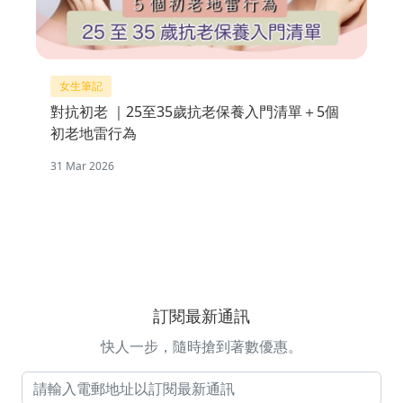
女生筆記
對抗初老 ｜25至35歲抗老保養入門清單＋5個
初老地雷行為
31 Mar 2026
訂閱最新通訊
快人一步，隨時搶到著數優惠。