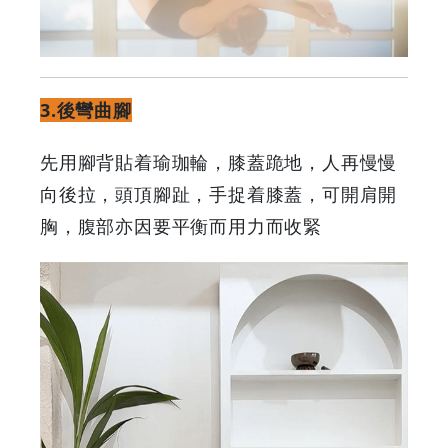
3.後彎曲腳
先用腳背貼着瑜珈輪，膝蓋跪地，人再慢慢
向後拉，頭頂腳趾，手捉着膝蓋，可開肩開
胸，腹部亦因要平衡而用力而收緊