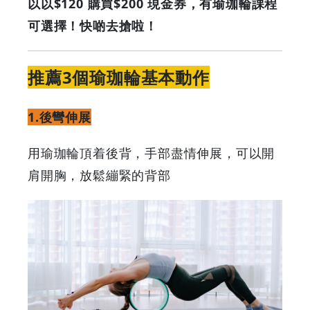
以以$120 購買$200 現金券，有瑜珈輪課程
可選擇！快啲去搶啦！
推薦3個瑜珈輪基本動作
1.後彎伸展
用瑜珈輪頂着後背，手部盡情伸展，可以開
肩開胸，放鬆繃緊的背部