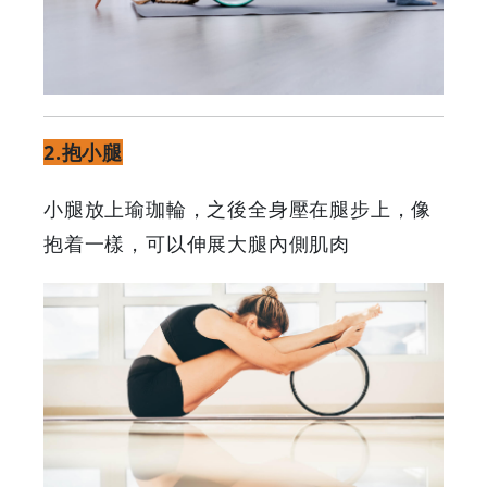
2.抱小腿
小腿放上瑜珈輪，之後全身壓在腿步上，像
抱着一樣，可以伸展大腿內側肌肉