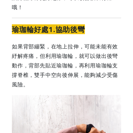
哦！
腹
肌
瑜珈輪好處1.協助後彎
|
如果背部繃緊，在地上拉伸，可能未能有效
GOODEAL
紓解疼痛，但利用瑜珈輪，就可以做出後彎
動作，背部先貼近瑜珈輪，再利用瑜珈輪支
早
撐脊椎，雙手中空向後伸展，能夠減少受傷
早
風險。
鳥
-
Grab