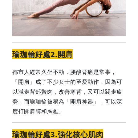
Your
Coupons
&
Discounts
瑜珈輪好處2.開肩
都市人經常久坐不動，腰酸背痛是常事，
「開肩」成了不少女士的至愛動作，因為可
以減走背部贅肉，改善寒背，又可以踢走疲
勞。而瑜珈輪被稱為「開肩神器」，可以深
度打開肩膊和胸椎。
瑜珈輪好處3.強化核心肌肉