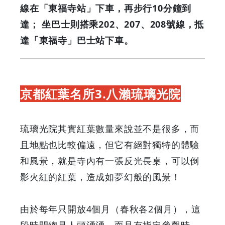
線在「東福寺站」下車，再步行10分鐘到
達； 坐巴士則搭乘202、207、208號線，抵
達「東福寺」巴士站下車。
京都紅葉名所3.八瀨琉璃光院
琉璃光院其實紅葉數量來說並不是很多，而
且地點也比較偏遠，但它有絕對獨特的體驗
和風景，就是寺內有一張反光長桌，可以倒
影火紅的紅葉，造成如夢幻般的風景！
由於每年只開放4個月（春秋各2個月），這
段時間總是人頭湧湧，而且有指定參觀時