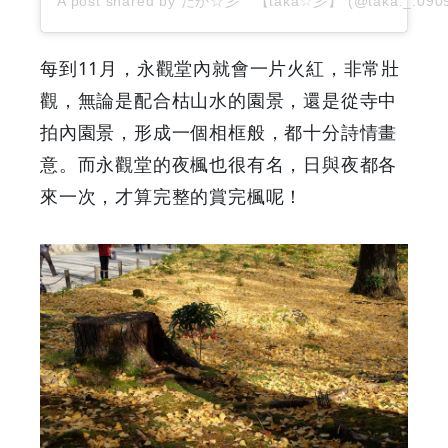
A post shared by たか☆彡 【taka☆彡】 (@taka._.090
Your
Coupons
每到11月，永觀堂內就會一片火紅，非常壯
觀，無論是配合枯山水的園景，還是從寺中
&
拍內園景，形成一個相框般，都十分詩情畫
Discounts
意。而永觀堂的夜楓也很有名，日與夜都各
來一次，才算完整的賞完楓呢！