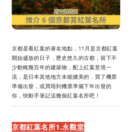
京
都
賞
紅
京都是看紅葉的著名地點，11月是京都紅葉
葉
開始盛放的日子，歷史悠久的古都，留下不
少動輒幾百年的建築物，配上紅葉意境一
名
流，是日本其他地方未能媲美的，買了機票
所
準備出發，或買唔到機票準備下年出發的
你，快動手筆記這幾個紅葉名所吧！
附
交
京都紅葉名所1.永觀堂
通