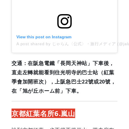
View this post on Instagram
A post shared by じゃらん〈公式〉・旅行メディア (@jala
交通：在阪急電鐵「長岡天神站」下車後，
直走左轉就能看到往光明寺的巴士站（紅葉
季會加開班次），上阪急巴士22號或20號，
在「旭が丘ホーム前」下車。
京都紅葉名所6.嵐山