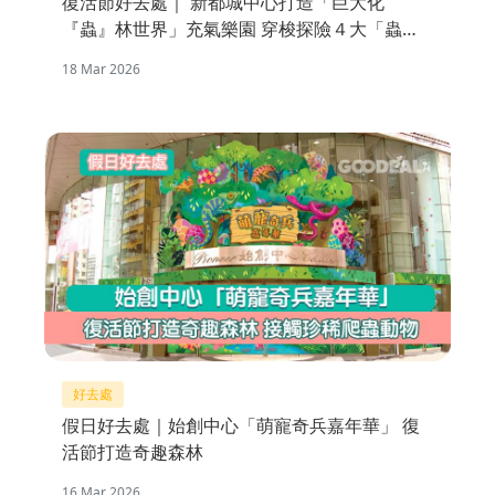
復活節好去處｜ 新都城中心打造「巨大化
『蟲』林世界」充氣樂園 穿梭探險４大「蟲」
林區域
18 Mar 2026
好去處
假日好去處｜始創中心「萌寵奇兵嘉年華」 復
活節打造奇趣森林
16 Mar 2026