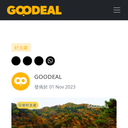
【遊
日
好
去
好去處
處】
推
GOODEAL
介
發佈於 01 Nov 2023
6
個