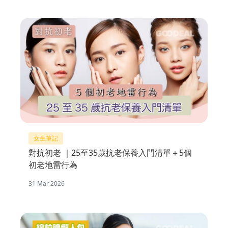
女生筆記
對抗初老 ｜25至35歲抗老保養入門清單＋5個
初老地雷行為
31 Mar 2026