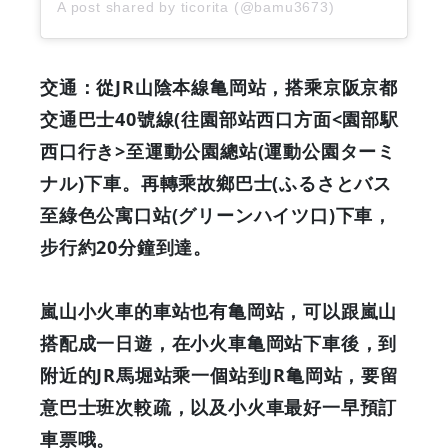
A post shared by ticorita (@bamu3673)
交通：從JR山陰本線亀岡站，搭乘京阪京都
交通巴士40號線(往園部站西口方面<園部駅
西口行き>至運動公園總站(運動公園ターミ
ナル)下車。再轉乘故鄉巴士(ふるさとバス
至綠色公寓口站(グリーンハイツ口)下車，
步行約20分鐘到達。
嵐山小火車的車站也有亀岡站，可以跟嵐山
搭配成一日遊，在小火車亀岡站下車後，到
附近的JR馬堀站乘一個站到JR亀岡站，
要留
意巴士班次較疏，以及小火車最好一早預訂
車票哦。