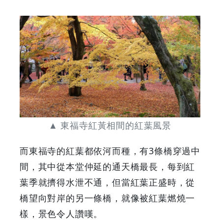
▲ 東福寺紅黃相間的紅葉風景
而東福寺的紅葉都依河而種，有3條橋穿過中
間，其中從本堂仲延的通天橋最長，每到紅
葉季就擠得水泄不通，但當紅葉正盛時，從
橋望向對岸的另一條橋，就像被紅葉燃燒一
樣，景色令人讚嘆。