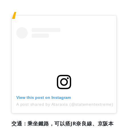
View this post on Instagram
A post shared by Ataraxia (@statementextreme)
交通：乘坐鐵路，可以搭JR奈良線、京阪本