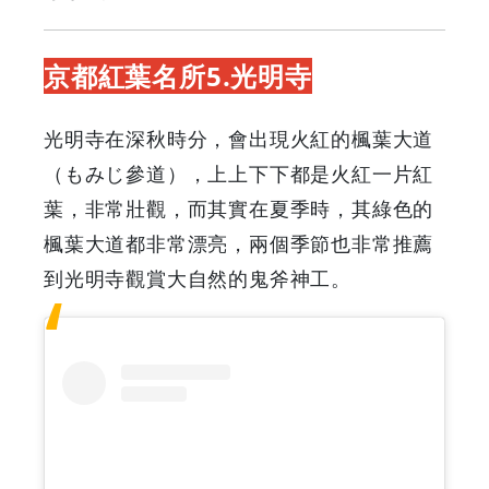
京都紅葉名所5.光明寺
光明寺在深秋時分，會出現火紅的楓葉大道
（もみじ參道），上上下下都是火紅一片紅
葉，非常壯觀，而其實在夏季時，其綠色的
楓葉大道都非常漂亮，兩個季節也非常推薦
到光明寺觀賞大自然的鬼斧神工。