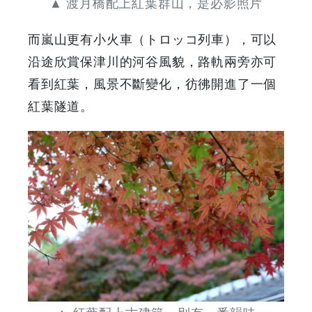
▲ 渡月橋配上紅葉群山，是必影照片
而嵐山更有小火車（トロッコ列車），可以
沿途欣賞保津川的河谷風貌，路軌兩旁亦可
看到紅葉，風景不斷變化，彷彿開進了一個
紅葉隧道。