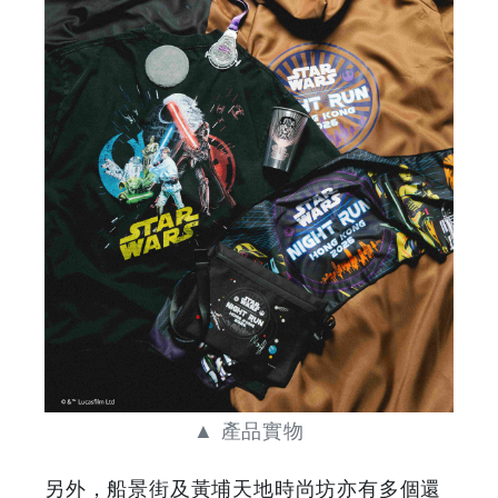
▲ 產品實物
另外，船景街及黃埔天地時尚坊亦有多個還