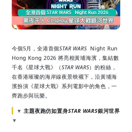
個
STAR
WARS
Night
今個5月，全港首個
STAR WARS
Night Run
Run
Hong Kong 2026 將亮相黃埔海濱，集結數
千名《星球大戰》（
STAR WARS
）的粉絲，
2026
在香港璀璨的海岸線夜景映襯下，沿黃埔海
黑
濱扮演《星球大戰》系列電影中的角色，一
齊跑步與玩樂。
夜
主題夜跑仿如置身
STAR WARS
銀河世界
千
人