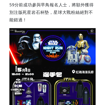
59分前成功參與早鳥報名人士，將額外獲得
別注版死星岩石杯墊，星球大戰粉絲絕對不
能錯過！