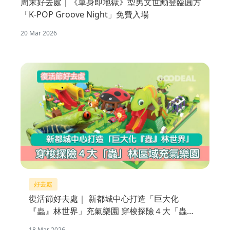
周末好去處｜《單身即地獄》型男文世勳登臨圓方
「K-POP Groove Night」免費入場
20 Mar 2026
好去處
復活節好去處｜ 新都城中心打造「巨大化
『蟲』林世界」充氣樂園 穿梭探險４大「蟲」
林區域
18 Mar 2026