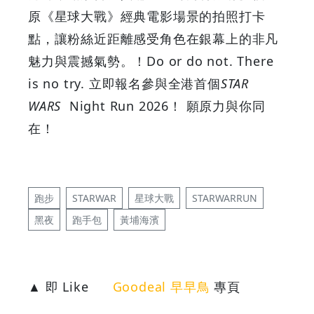
原《星球大戰》經典電影場景的拍照打卡
點，讓粉絲近距離感受角色在銀幕上的非凡
魅力與震撼氣勢。！
Do or do not. There
is no try.
立即報名參與全港首個
STAR
WARS
Night Run 2026
！
願原力與你同
在！
跑步
STARWAR
星球大戰
STARWARRUN
黑夜
跑手包
黃埔海濱
▲ 即 Like
Goodeal 早早鳥
專頁