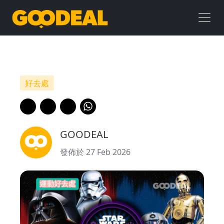
運
動
好
去
好去處
處
｜
GOODEAL
全
發佈於 27 Feb 2026
港
首