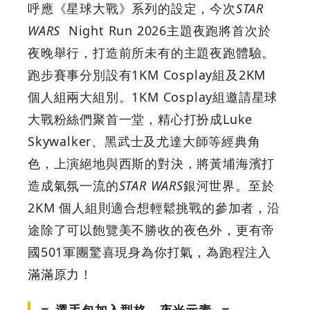
呼應《星球大戰》系列的設定，今次
STAR
Cosplay
WARS
Night Run 2026主題夜跑將首次於
夜晚舉行，打造前所未有的主題夜跑體驗。
星
跑步賽事分別設有1KM Cosplay組及2KM
球
個人組兩大組別。1KM Cosplay組邀請星球
大戰粉絲們聚首一堂，精心打扮成Luke
大
Skywalker、黑武士及尤達大師等經典角
戰
色，上演絕地與西斯的對決，將黃埔海濱打
造成氣氛一流的
STAR WARS
銀河世界。至於
銀
2KM 個人組則適合想輕鬆挑戰的參加者，沿
河
途除了可以飽覽美不勝收的夜色外，更有帝
國501軍團驚喜現身為你打氣，為跑程注入
世
滿滿原力！
界
選手包加入型格、夜光元素