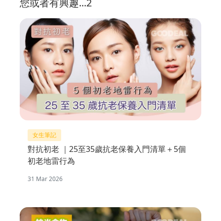
您或者有興趣...2
女生筆記
對抗初老 ｜25至35歲抗老保養入門清單＋5個
初老地雷行為
31 Mar 2026