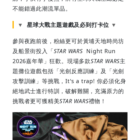
不能錯過此潮流單品。
星球大戰主題遊戲及必到打卡位
參與夜跑前後，粉絲更可於黃埔天地時尚坊
及船景街投入「
STAR WARS
Night Run
2026嘉年華」狂歡。現場多款
STAR WARS
主
題攤位遊戲包括「光劍反應訓練」及「光劍
攻擊訓練」等挑戰，It's a trap! 你必須化身
絕地武士進行特訓，破解難關，充滿原力的
挑戰者更可獲精美
STAR WARS
禮物！