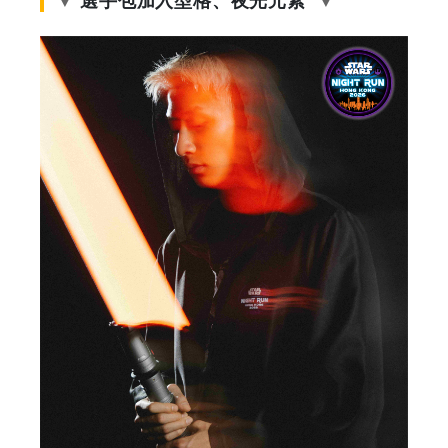
|
GOODEAL
早
早
鳥
-
Grab
Your
Coupons