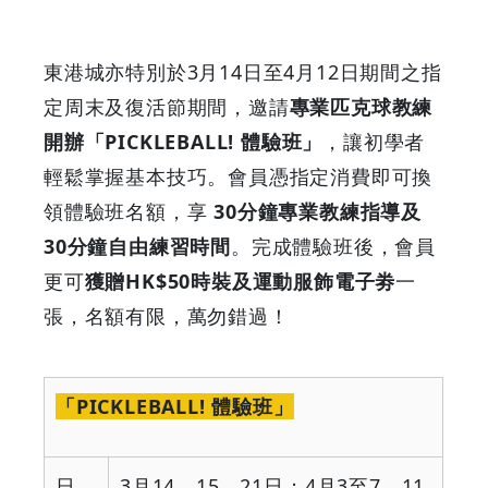
東港城亦特別於3月14日至4月12日期間之指
定周末及復活節期間，邀請
專業匹克球教練
開辦「PICKLEBALL! 體驗班」
，讓初學者
輕鬆掌握基本技巧。會員憑指定消費即可換
領體驗班名額，享
30分鐘專業教練指導及
30分鐘自由練習時間
。完成體驗班後，會員
更可
獲贈HK$50時裝及運動服飾電子劵
一
張，名額有限，萬勿錯過！
「
PICKLEBALL!
體驗班」
日
3
月
14
、
15
、
21
日；
4
月
3
至
7
、
11