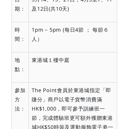
期：
及
12
日
(
共
10
天
)
時
1pm – 5pm (
每日
4
節
；
每節６
間：
人）
地
東港城１樓中庭
點：
參加
The Point
會員於東港城指定「即
方
賺分」商戶以電子貨幣消費滿
法：
HK$1,000
，即可參予訓練班一
節，完成體驗班更可額外獲贈東港
城
HK$50
時裝及運動服飾電子劵一