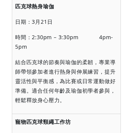
匹克球熱身瑜伽
日期：
3
月
21
日
時間：
2:30pm – 3:30pm 4pm-
5pm
結合匹克球的節奏與瑜伽的柔韌，專業導
師帶領參加者進行熱身與伸展練習，提升
靈活性與平衡感，為比賽或日常運動做好
準備。適合任何年齡及瑜伽初學者參與，
輕鬆釋放身心壓力。
寵物匹克球頸繩工作坊