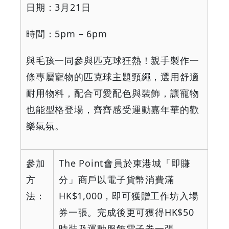
日期：
3
月
21
日
時間：
5pm – 6pm
與毛孩一同參與匹克球狂熱！親手製作一
條專屬寵物的匹克球主題頸繩，選用舒適
耐用物料，配合可愛配色與裝飾，讓寵物
也能型格登場，齊齊感受運動嘉年華的歡
樂氣氛。
參加
The Point
會員於東港城「即賺
方
分」商戶以電子貨幣消費滿
法：
HK$1,000
，即可獲贈工作坊入場
券一張。完成後更可獲得
HK$50
時裝及運動服飾電子劵一張。