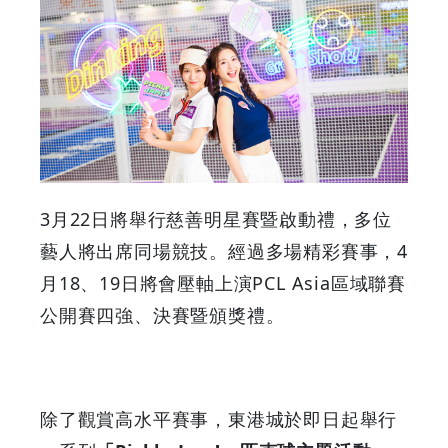
行
一
系
列
3月22日將舉行慈善明星賽暨啟動禮，多位
「Pickle
藝人將出席同場競技。經過多場精彩賽事，4
Jam!」
月18、19日將會壓軸上演PCL Asia區域聯賽
公開賽四強、決賽暨頒獎禮。
活
動
與
除了觀賞高水平賽事，東港城於即日起舉行