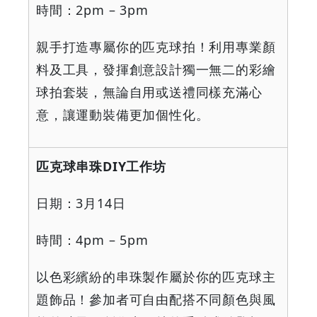
時間：
2pm – 3pm
親手打造專屬你的匹克球拍！利用專業顏
料及工具，發揮創意設計獨一無二的彩繪
球拍套裝，無論自用或送禮同樣充滿心
意，讓運動裝備更加個性化。
匹克球串珠
DIY
工作坊
日期：
3
月
14
日
時間：
4pm – 5pm
以色彩繽紛的串珠製作屬於你的匹克球主
題飾品！參加者可自由配搭不同顏色與風