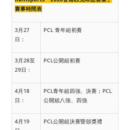
賽事時間表
3
月
27
PCL
青年組初賽
日：
3
月
28
至
PCL
公開組初賽
29
日：
4
月
18
PCL
青年組四強、決賽；
PCL
日：
公開組八強、四強
4
月
19
PCL
公開組決賽暨頒獎禮