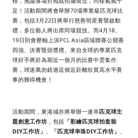
標，無論落場對戰或拍攝留念，同樣氣氛十
足！活動期間將會舉辦70場專業級匹克球比
賽，包括3月22日將舉行慈善明星賽暨啟動
禮，多位藝人將出席同場競技。而4月18、
19日則會壓軸上演PCL Asia區域聯賽公開賽
四強、決賽暨頒獎禮。來自全球的專業匹克
球好手將於為期近一個月的比賽中雲集作
賽，球迷萬勿錯過這個近距離欣賞高水平賽
事的難得機會！
活動期間，東港城亦將舉辦一連串
匹克球主
題創意工作坊
，包括
「彩繪匹克球拍套裝
DIY工作坊」
、
「匹克球串珠DIY工作坊」
、