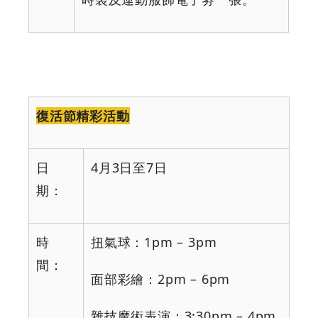
復活節精彩活動
日
4
月
3
日至
7
日
期：
時
扭氣球：
1pm – 3pm
間：
面部彩繪：
2pm – 6pm
雜技魔術表演：
3:30pm – 4pm