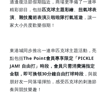
適逢復活節假期臨近，商場更準備了一連串
精彩節目，包括
匹克球主題彩繪
、
扭氣球表
演
、
雜技魔術表演
及
啦啦隊打氣巡遊
，讓一
家大小共度歡樂假期！
東港城同步推出一連串匹克球主題活動，亮
點包括
The Point會員專享限定「PICKLE
JAM! 自由打」時段，會員只需消費滿指定
金額，即可換領30分鐘自由打球時段
，與親
朋好友一同落場揮拍，感受匹克球的刺激節
奏與競技樂趣！