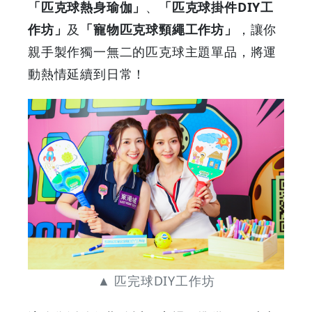
「匹克球熱身瑜伽」
、
「匹克球掛件DIY工
作坊」
及
「寵物匹克球頸繩工作坊」
，讓你
親手製作獨一無二的匹克球主題單品，將運
動熱情延續到日常！
▲ 匹完球DIY工作坊