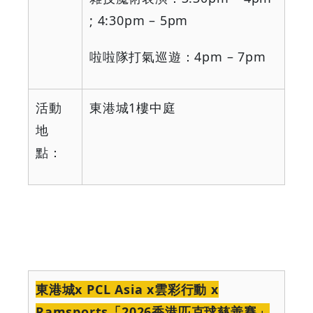
; 4:30pm – 5pm
啦啦隊打氣巡遊：
4pm – 7pm
活動
東港城
1
樓中庭
地
點：
東港城
x PCL Asia x
雲彩行動
x
Ramsports
「
2026
香港匹克球慈善賽」