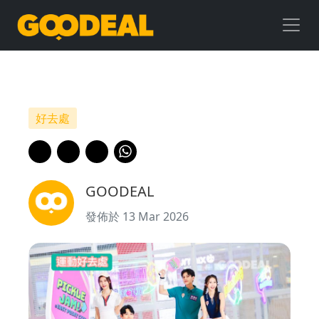
運
動
好
去
好去處
處
｜
GOODEAL
東
發佈於 13 Mar 2026
港
城