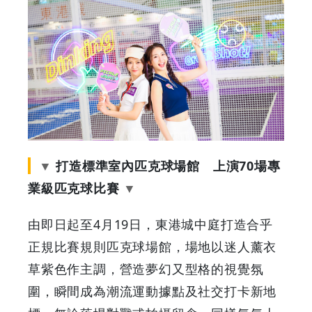
Grab
Your
Coupons
&
Discounts
打造標準室內匹克球場館 上演70場專
業級匹克球比賽
由即日起至4月19日，東港城中庭打造合乎
正規比賽規則匹克球場館，場地以迷人薰衣
草紫色作主調，營造夢幻又型格的視覺氛
圍，瞬間成為潮流運動據點及社交打卡新地