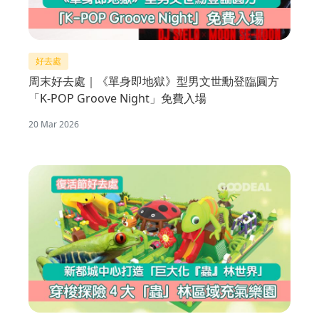
好去處
周末好去處｜《單身即地獄》型男文世勳登臨圓方
「K-POP Groove Night」免費入場
20 Mar 2026