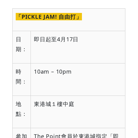
「
PICKLE JAM!
自由打」
日
即日起至
4
月
17
日
期：
時
10am – 10pm
間：
地
東港城１樓中庭
點：
參加
The Point
會員於東港城指定「即