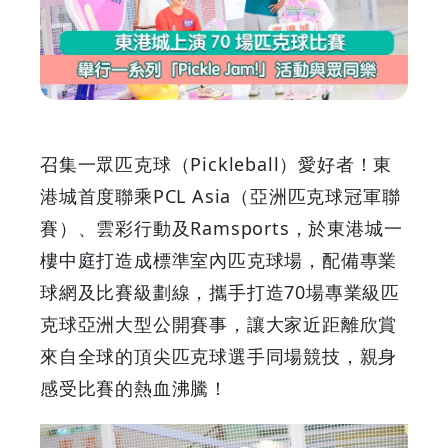
上
演
70
場
召集一眾匹克球（Pickleball）愛好者！東
匹
港城首度聯乘PCL Asia（亞洲匹克球冠軍聯
賽）、雲彩行動及Ramsports，於東港城一
克
樓中庭打造成標準室內匹克球場，配備專業
球
球網及比賽級劃線，攜手打造70場專業級匹
克球亞洲大型公開賽事，讓大家近距離欣賞
比
來自全球的頂尖匹克球選手同場競技，親身
賽
感受比賽的熱血沸騰！
舉