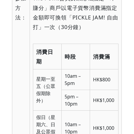
方
賺分」商戶以電子貨幣消費滿指定
法：
金額即可換領「
PICKLE JAM!
自由
打」一次（
30
分鐘）
消費日
時段
消費滿
期
10am –
星期一至
HK$800
5pm
五（公眾
假期除
5pm –
HK$1,000
外）
10pm
假日（星
期六、日
10am –
HK$1,000
及公眾假
10pm