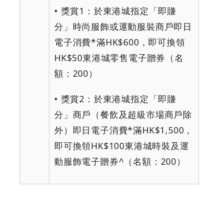
•
獎賞
1
：於東港城指定「即賺
分」時尚服飾或運動服裝商戶即日
電子消費
*
滿
HK$600
，即可換領
HK$50
東港城零售電子贈券（名
額：
200
）
•
獎賞
2
：於東港城指定「即賺
分」商戶（餐飲及超級市場商戶除
外）即日電子消費
*
滿
HK$1,500
，
即可換領
HK$100
東港城時裝及運
動服飾電子贈券
^
（名額：
200
）