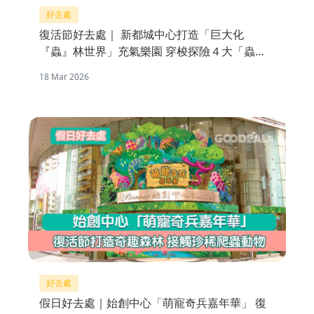
好去處
復活節好去處｜ 新都城中心打造「巨大化
『蟲』林世界」充氣樂園 穿梭探險４大「蟲」
林區域
18 Mar 2026
好去處
假日好去處｜始創中心「萌寵奇兵嘉年華」 復