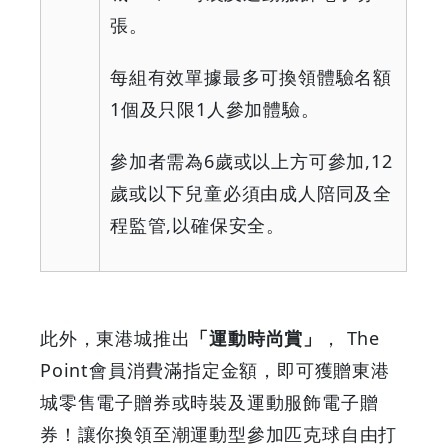
張。
每組有效單據最多可換領體驗名額
1
個及只限
1
人參加體驗。
參加者需為
6
歲或以上方可參加
,12
歲或以下兒童必須由成人陪同及全
程監管
,
以確保安全。
此外，東港城推出
「運動時尚賞」
， The
Point會員消費滿指定金額，即可獲贈東港
城零售電子贈券或時裝及運動服飾電子贈
券！讓你換領至潮運動型參加匹克球自由打