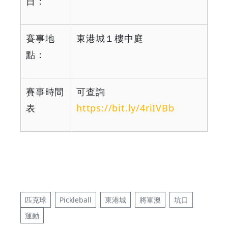
日：
賽事地
東港城１樓中庭
點：
賽事時間
可查詢
表
https://bit.ly/4riIVBb
匹克球
Pickleball
東港城
將軍澳
坑口
運動