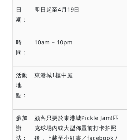
日
即日起至
4
月
19
日
期：
時
10am – 10pm
間：
活動
東港城
1
樓中庭
地
點：
參加
顧客只要於東港城
Pickle Jam!
匹
辦
克球場內或大型佈置前打卡拍照
法：
後，上載至小紅書／
facebook /