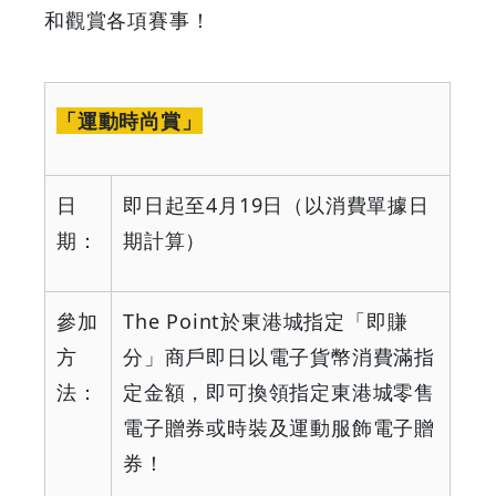
和觀賞各項賽事！
「運動時尚賞」
日
即日起至
4
月
19
日（以消費單據日
期：
期計算）
參加
The Point
於東港城指定「即賺
方
分」商戶即日以電子貨幣消費滿指
法：
定金額，即可換領指定東港城零售
電子贈券或時裝及運動服飾電子贈
券！