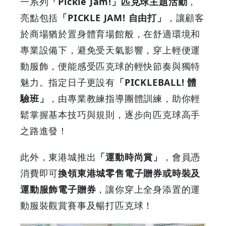
一系列
「Pickle Jam!」匹克球主題活動
，
眾
亮點包括
「PICKLE JAM! 自由打」
，讓顧客
同
於商場猶於置身體育場館般，在舒適環境和
專業設備下，避免受天氣影響，穿上輕便運
樂
動服飾，便能感受匹克球的輕快節奏與獨特
|
魅力。指定日子更設有
「PICKLEBALL! 體
驗班」
，由專業教練指導團體訓練，助你輕
GOODEAL
鬆掌握基本技巧與規則，逐步向匹克球高手
早
之路進發！
早
此外，東港城推出
「運動時尚賞」
，會員憑
消費即可
換領東港城零售電子贈券或時裝及
鳥
運動服飾電子贈券
，讓你穿上全身添置的運
-
動服裝觀賞賽事及暢打匹克球！