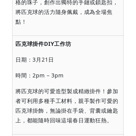
格的珠子，創作出獨特的手鏈或鎖匙扣，
將匹克球的活力隨身佩戴，成為全場焦
點！
匹克球掛件
DIY
工作坊
日期：
3
月
21
日
時間：
2pm – 3pm
將匹克球的可愛造型製成精緻掛件！參加
者可利用多種手工材料，親手製作可愛的
匹克球掛飾，無論掛在手袋、背囊或鑰匙
上，都能隨時回味這場春日運動狂熱。