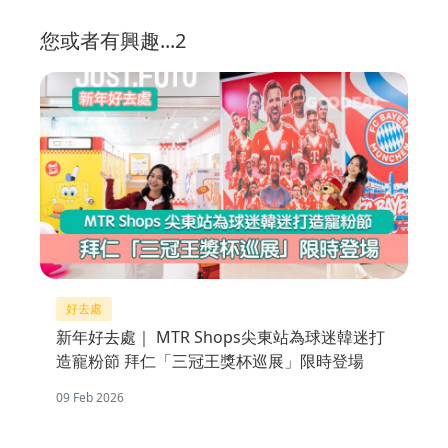
您或者有興趣...2
好去處
新年好去處｜ MTR Shops尖東站為球迷韓迷打
造寵粉節 拜仁「三冠王獎杯巡展」限時登場
09 Feb 2026