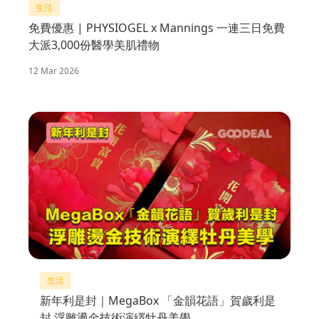
生活
免費優惠 | PHYSIOGEL x Mannings 一連三日免費
大派3,000份醫學美肌禮物
12 Mar 2026
生活
新年利是封｜MegaBox 「金韻花語」賀歲利是
封 浮雕燙金技術演繹牡丹美學