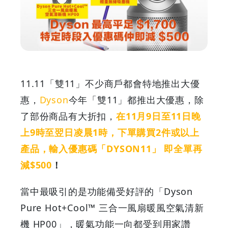
$1,700
特
定
時
11.11「雙11」不少商戶都會特地推出大優
段
惠，
Dyson
今年「雙11」都推出大優惠，除
了部份商品有大折扣，
在11月9日至11日晚
入
上9時至翌日凌晨1時，下單購買2件或以上
優
產品，輸入優惠碼「DYSON11」 即全單再
減$500
！
惠
當中最吸引的是功能備受好評的「Dyson
碼
Pure Hot+Cool™ 三合一風扇暖風空氣清新
仲
機 HP00」，暖氣功能一向都受到用家讚