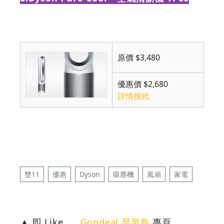
原價 $3,480
優惠價 $2,680
詳情按此
雙11
優惠
Dyson
吸塵機
風扇
家電
▲ 即 Like
Goodeal 早早鳥
專頁