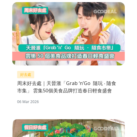
好去處
周末好去處｜天晉滙「Grab ‘n’Go 隨玩 ‧ 隨食
市集」 雲集50個美食品牌打造春日輕食盛會
06 Mar 2026