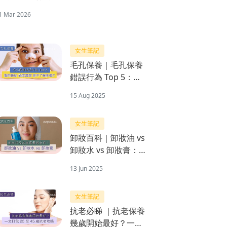
1 Mar 2026
女生筆記
毛孔保養｜毛孔保養
錯誤行為 Top 5：你
中了幾多個？
15 Aug 2025
女生筆記
卸妝百科｜卸妝油 vs
卸妝水 vs 卸妝膏：卸
妝用品怎麼選最適合
13 Jun 2025
你？
女生筆記
抗老必睇 ｜抗老保養
幾歲開始最好？一文