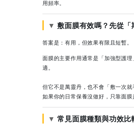
用頻率。
與
使
敷面膜有效嗎？先從「
用
答案是：有用，但效果有限且短暫。
頻
面膜的主要作用通常是「加強型護理
率
適。
解
但它不是萬靈丹，也不會「敷一次就
析
如果你的日常保養沒做好，只靠面膜
|
常見面膜種類與功效比
GOODEAL