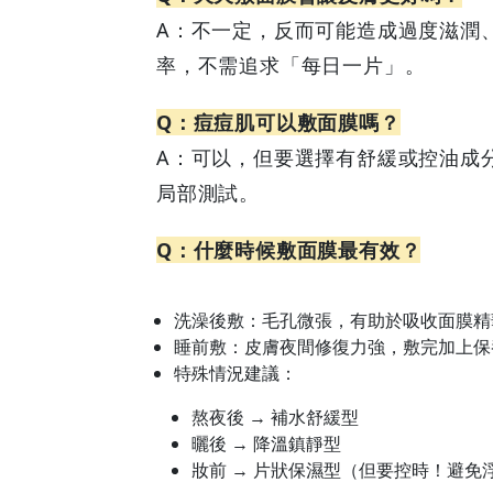
A：不一定，反而可能造成過度滋潤
率，不需追求「每日一片」。
Q：痘痘肌可以敷面膜嗎？
A：可以，但要選擇有舒緩或控油成
局部測試。
Q：什麼時候敷面膜最有效？
洗澡後敷：毛孔微張，有助於吸收面膜精
睡前敷：皮膚夜間修復力強，敷完加上保
特殊情況建議：
熬夜後 → 補水舒緩型
曬後 → 降溫鎮靜型
妝前 → 片狀保濕型（但要控時！避免