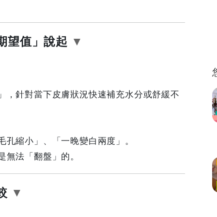
期望值」說起
」，針對當下皮膚狀況快速補充水分或舒緩不
毛孔縮小」、「一晚變白兩度」。
是無法「翻盤」的。
較