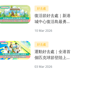
好去處
復活節好去處｜新港
城中心復活島最勇登
山隊 登上Jumptopia
10 Mar 2026
史上最高、9米高垂
直「神聖大山」
好去處
運動好去處｜全港首
個匹克球節登陸上水
廣場 打造空中花園匹
03 Mar 2026
克球初體驗