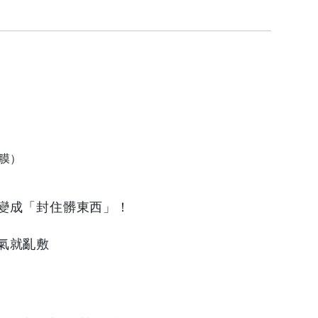
膜）
變成「封住髒東西」！
氣就亂敷