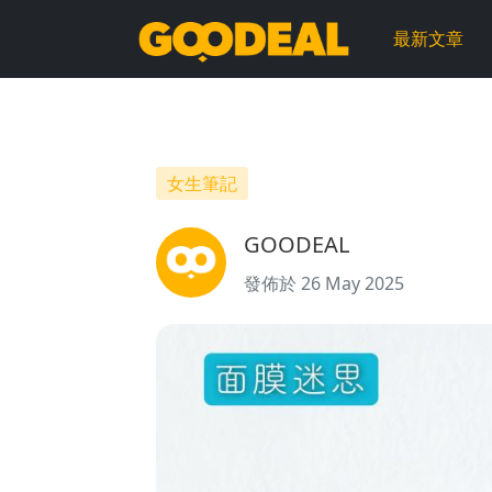
面
最新文章
膜
迷
思
女生筆記
｜
GOODEAL
敷
發佈於 26 May 2025
面
膜
真