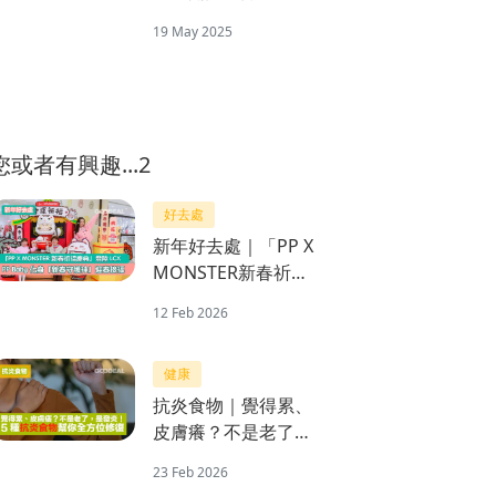
打包25至45歲抗老攻
19 May 2025
略
您或者有興趣...2
好去處
新年好去處｜「PP X
MONSTER新春祈福
慶典」登陸LCX PP
12 Feb 2026
Baby化身「新春守護
神」迎春接福
健康
抗炎食物｜覺得累、
皮膚癢？不是老了，
是發炎！5種抗炎食
23 Feb 2026
物幫你全方位修復