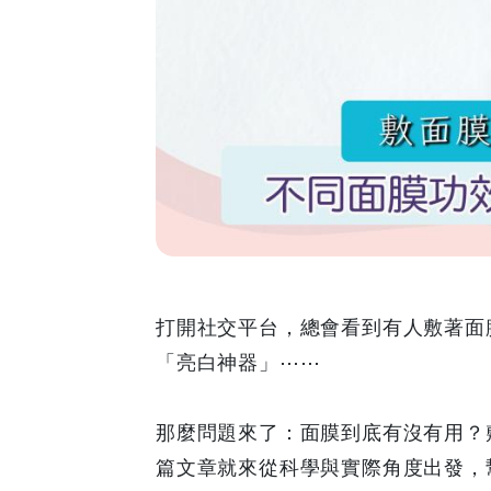
的
有
用
嗎？
不
同
面
打開社交平台，總會看到有人敷著面
「亮白神器」⋯⋯
膜
功
那麼問題來了：面膜到底有沒有用？
篇文章就來從科學與實際角度出發，
效