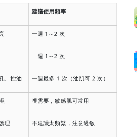
建議使用頻率
亮
一週 1～2 次
一週 1～2 次
孔、控油
一週最多 1 次（油肌可 2 次）
濕
視需要，敏感肌可常用
護理
不建議太頻繁，注意過敏