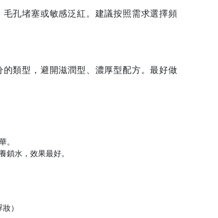
、毛孔堵塞或敏感泛紅。建議按照需求選擇頻
分的類型，避開滋潤型、濃厚型配方。最好做
華。
養鎖水，效果最好。
浮妝）