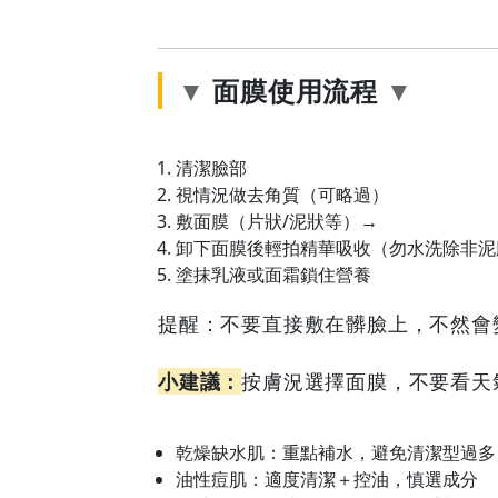
面膜使用流程
清潔臉部
視情況做去角質（可略過）
敷面膜（片狀/泥狀等）→
卸下面膜後輕拍精華吸收（勿水洗除非泥
塗抹乳液或面霜鎖住營養
提醒：不要直接敷在髒臉上，不然會
小建議：
按膚況選擇面膜，不要看天
乾燥缺水肌：重點補水，避免清潔型過多
油性痘肌：適度清潔＋控油，慎選成分