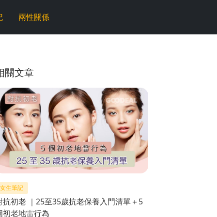
記
兩性關係
相關文章
女生筆記
對抗初老 ｜25至35歲抗老保養入門清單＋5
個初老地雷行為