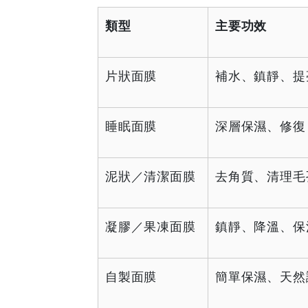
早
類型
主要功效
早
片狀面膜
補水、鎮靜、提
鳥
-
睡眠面膜
深層保濕、修復
Grab
Your
泥狀／清潔面膜
去角質、清理毛
Coupons
凝膠／果凍面膜
鎮靜、降溫、保
&
Discounts
自製面膜
簡單保濕、天然