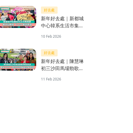
好去處
新年好去處｜新都城
中心韓系生活市集開
鑼 韓式似顏繪 K-
10 Feb 2026
pop 舞蹈表演
好去處
新年好去處｜陳慧琳
初三沙田馬場勁歌熱
舞賀新歲 農夫FAMA
11 Feb 2026
x麥玲玲師傅獻唱經典
歌曲