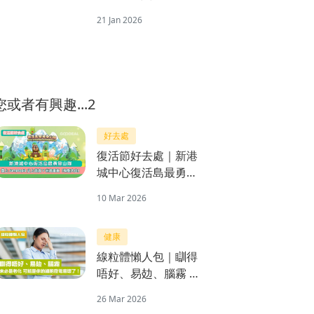
藝術家 「喵來福到開
21 Jan 2026
運祭」賀年
您或者有興趣...2
好去處
復活節好去處｜新港
城中心復活島最勇登
山隊 登上Jumptopia
10 Mar 2026
史上最高、9米高垂
直「神聖大山」
健康
線粒體懶人包｜瞓得
唔好、易攰、腦霧 未
必是老化 可能是你的
26 Mar 2026
細胞發電廠壞了！