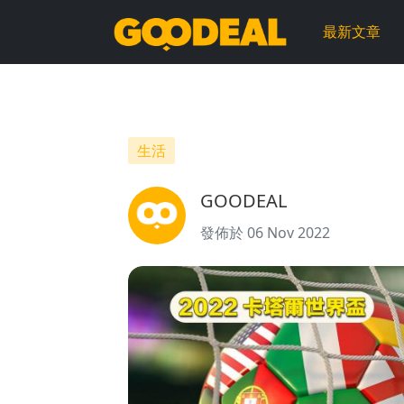
【2022
最新文章
卡
塔
爾
生活
世
GOODEAL
界
發佈於 06 Nov 2022
盃】
ViuTV
免