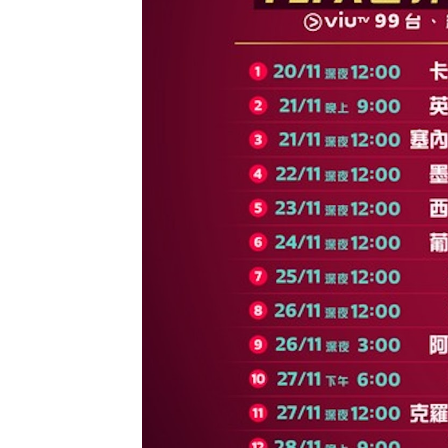
場
分
組
賽
|
GOODEAL
早
早
鳥