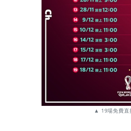
-
Grab
Your
Coupons
&
Discounts
▲ 19場免費直