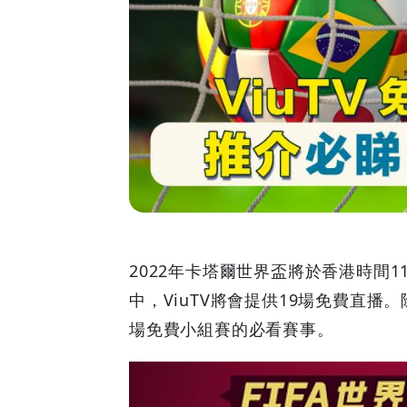
費
直
播
19
場
推
薦
2022年卡塔爾世界盃將於香港時間1
中，ViuTV將會提供19場免費直播
必
場免費小組賽的必看賽事。
看
3