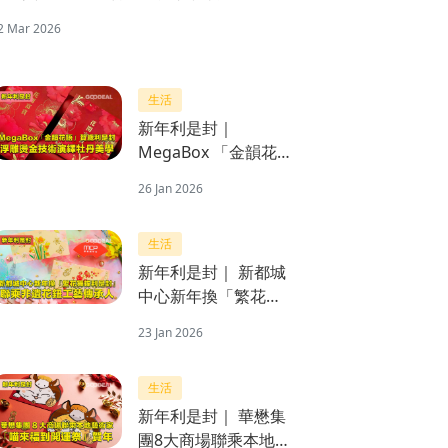
2 Mar 2026
生活
新年利是封｜
MegaBox 「金韻花
語」賀歲利是封 浮雕
26 Jan 2026
燙金技術演繹牡丹美
學
生活
新年利是封｜ 新都城
中心新年換「繁花舞
蝶利是封」 聯乘非遺
23 Jan 2026
花鈕工藝傳承人
生活
新年利是封｜ 華懋集
團8大商場聯乘本地