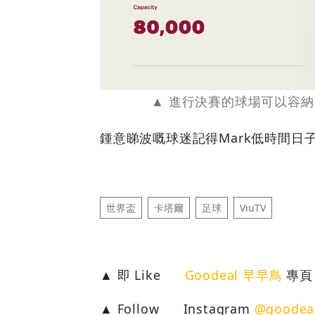
▲ 進行決賽的球場可以容納8
鍾意睇波嘅球迷記得Mark低時間日
世界盃
卡塔爾
足球
ViuTV
▲ 即 Like
Goodeal 早早鳥
專頁
▲ Follow
Instagram
@goodea