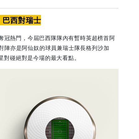
0 巴西對瑞士
奪冠熱門，今屆巴西隊隊內有暫時英超榜首阿
esus)對陣亦是阿仙奴的球員兼瑞士隊長格列沙加
英超球星對碰絕對是今場的最大看點。