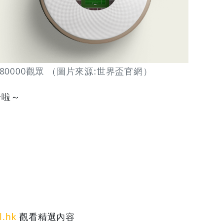
0000觀眾 （圖片來源:世界盃官網）
子啦～
l.hk
觀看精選內容