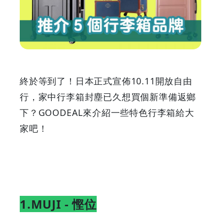
個
行
李
箱
終於等到了！日本正式宣佈10.11開放自由
品
行，家中行李箱封塵已久想買個新準備返鄉
下？GOODEAL來介紹一些特色行李箱給大
牌
家吧！
|
GOODEAL
早
1.MUJI - 慳位
早