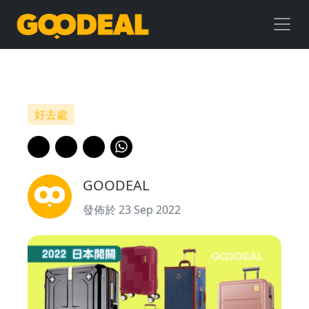
【2022】
日
本
開
好去處
關
啦！
GOODEAL
推
發佈於 23 Sep 2022
介
5