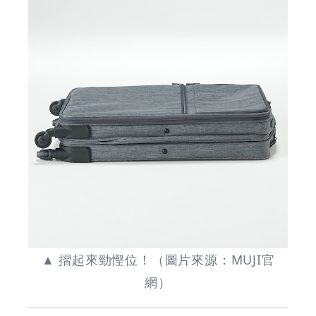
▲ 摺起來勁慳位！（圖片來源：MUJI官
網）