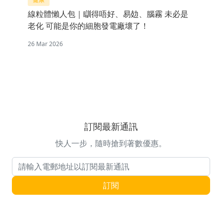
線粒體懶人包｜瞓得唔好、易攰、腦霧 未必是
老化 可能是你的細胞發電廠壞了！
26 Mar 2026
訂閱最新通訊
快人一步，隨時搶到著數優惠。
電郵地址
訂閱