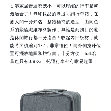
香港家居普遍都狹小，可以壓縮的行李箱就
鳥
最適合了！無印良品的厚度可調行李箱，在
-
旅人間十分知名，整體極簡的造型，由同色
系的聚酯纖維布料製作，無論是商務目的還
Grab
是休閒旅行都十分適合！收起內部板材，就
Your
能將面積縮到1/2，非常慳位！而外側拉鍊位
置可擺放地圖和旅行書，十分方便，63L容
Coupons
量也只有3.8KG，托運行李都冇咁易超重！
&
Discounts