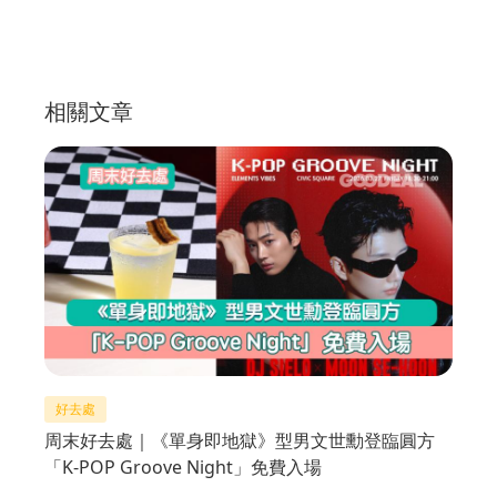
相關文章
好去處
周末好去處｜《單身即地獄》型男文世勳登臨圓方
「K-POP Groove Night」免費入場