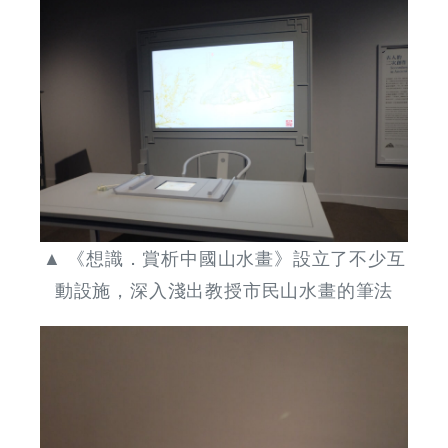
▲ 《想識．賞析中國山水畫》設立了不少互
動設施，深入淺出教授市民山水畫的筆法