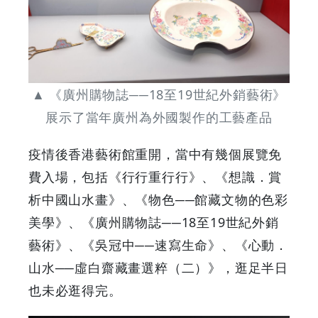
▲ 《廣州購物誌──18至19世紀外銷藝術》
展示了當年廣州為外國製作的工藝產品
疫情後香港藝術館重開，當中有幾個展覽免
費入場，包括《行行重行行》、《想識．賞
析中國山水畫》、《物色──館藏文物的色彩
美學》、《廣州購物誌──18至19世紀外銷
藝術》、《吳冠中──速寫生命》、《心動．
山水──虛白齋藏畫選粹（二）》，逛足半日
也未必逛得完。