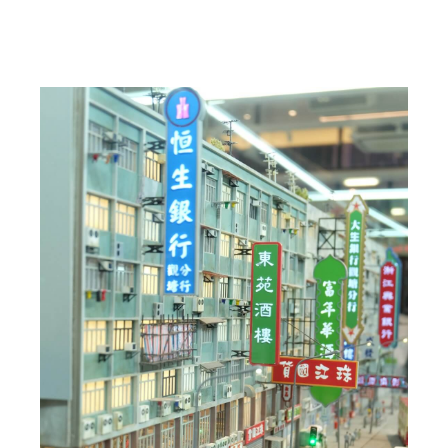
Your
Coupons
&
Discounts