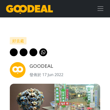
【6
至
7
月
好去處
香
港
GOODEAL
免
發佈於 17 Jun 2022
費
展