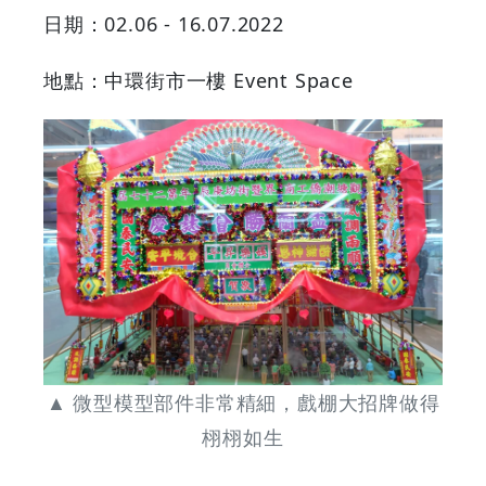
日期：02.06 - 16.07.2022
任
地點：中環街市一樓 Event Space
睇
|
GOODEAL
早
早
鳥
-
▲ 微型模型部件非常精細，戲棚大招牌做得
栩栩如生
Grab