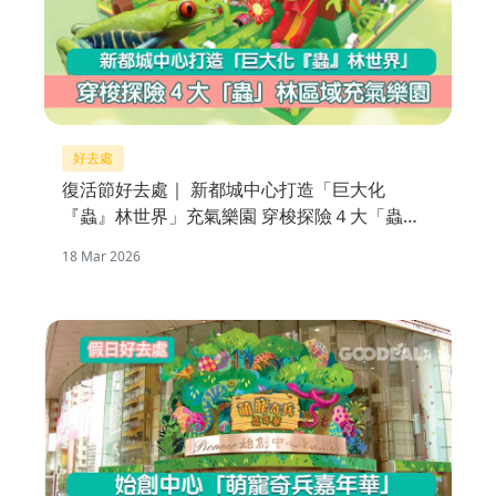
好去處
復活節好去處｜ 新都城中心打造「巨大化
『蟲』林世界」充氣樂園 穿梭探險４大「蟲」
林區域
18 Mar 2026