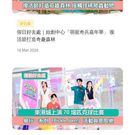
好去處
假日好去處｜始創中心「萌寵奇兵嘉年華」 復
活節打造奇趣森林
16 Mar 2026