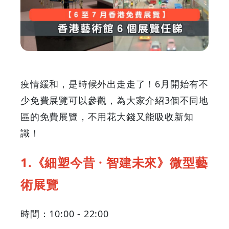
覽】
香
港
藝
疫情緩和，是時候外出走走了！6月開始有不
術
少免費展覽可以參觀，為大家介紹3個不同地
區的免費展覽，不用花大錢又能吸收新知
館
識！
6
1.《細塑今昔 · 智建未來》微型藝
個
術展覽
展
時間：10:00 - 22:00
覽