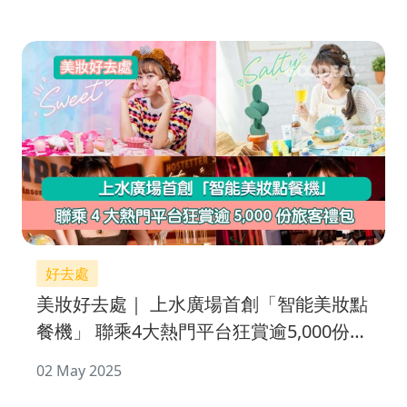
好去處
美妝好去處｜ 上水廣場首創「智能美妝點
餐機」 聯乘4大熱門平台狂賞逾5,000份旅
客禮包
02 May 2025