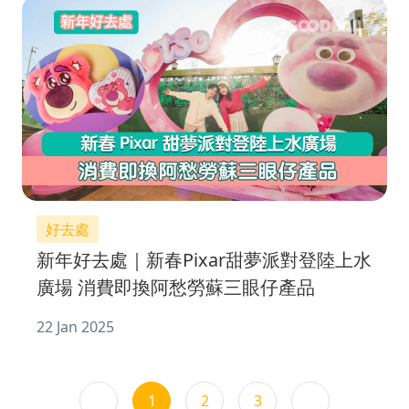
好去處
新年好去處｜新春Pixar甜夢派對登陸上水
廣場 消費即換阿愁勞蘇三眼仔產品
22 Jan 2025
1
2
3