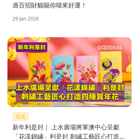
過百招財貓賜你喵來好運！
29 Jan 2026
生活
新年利是封｜ 上水廣場將軍澳中心呈獻
「花漾錦繡」利是封 刺繡工藝匠心打造四