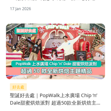
種賀年花
17 Jan 2026
好去處
聖誕好去處｜PopWalk上水廣場 Chip ‘n’
Dale甜蜜烘焙派對 超過50款全新烘焙主
題精品