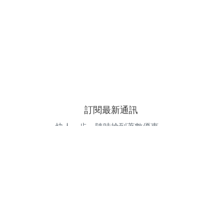
訂閱最新通訊
快人一步，隨時搶到著數優惠。
電郵地址
訂閱