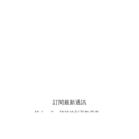
訂閱最新通訊
快人一步，隨時搶到著數優惠。
電郵地址
訂閱