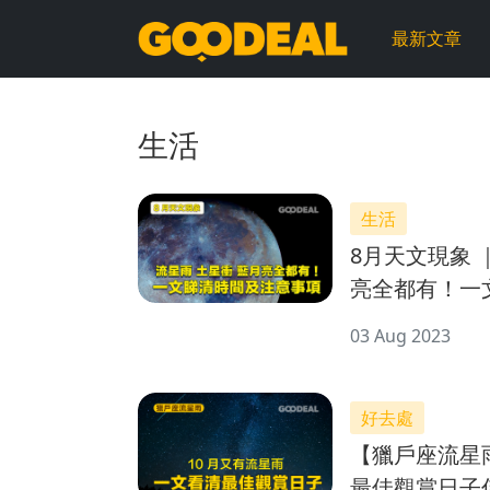
GOODEAL
最新文章
早
早
生活
鳥
生活
8月天文現象 
亮全都有！一
03 Aug 2023
好去處
【獵戶座流星
最佳觀賞日子