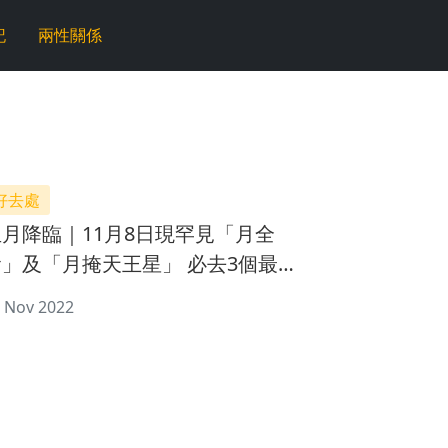
記
兩性關係
好去處
血月降臨｜11月8日現罕見「月全
食」及「月掩天王星」 必去3個最佳
賞月地
 Nov 2022