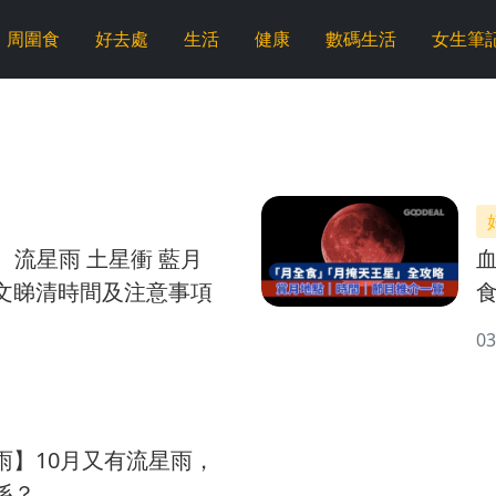
周圍食
好去處
生活
健康
數碼生活
女生筆
｜ 流星雨 土星衝 藍月
文睇清時間及注意事項
03
雨】10月又有流星雨，
係？