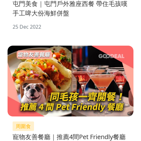
屯門美食｜屯門戶外雅座西餐 帶住毛孩嘆
手工啤大份海鮮併盤
25 Dec 2022
周圍食
寵物友善餐廳｜推薦4間Pet Friendly餐廳