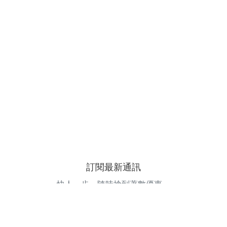
訂閱最新通訊
快人一步，隨時搶到著數優惠。
電郵地址
訂閱