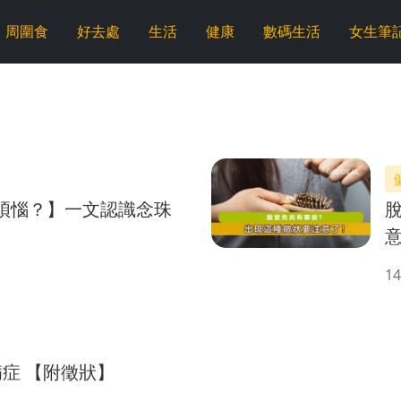
周圍食
好去處
生活
健康
數碼生活
女生筆
煩惱？】一文認識念珠
14
症 【附徵狀】