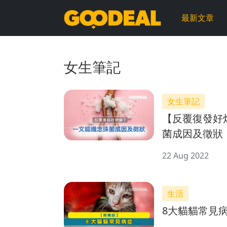
GOODEAL
最新文章
早
早
女生筆記
鳥
女生筆記
【反覆復發好
菌成因及徵狀
22 Aug 2022
生活
8大貓貓常見病