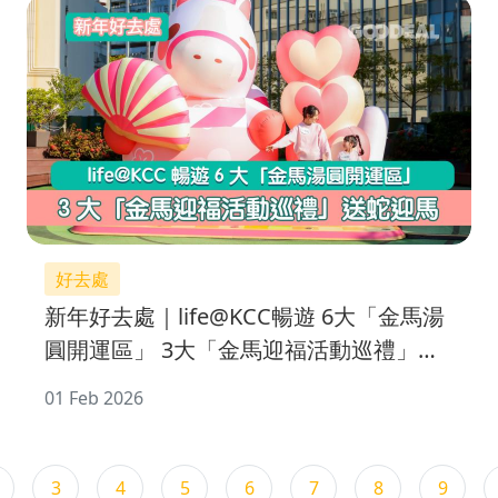
好去處
新年好去處｜life@KCC暢遊 6大「金馬湯
圓開運區」 3大「金馬迎福活動巡禮」送
蛇迎馬
01 Feb 2026
3
4
5
6
7
8
9