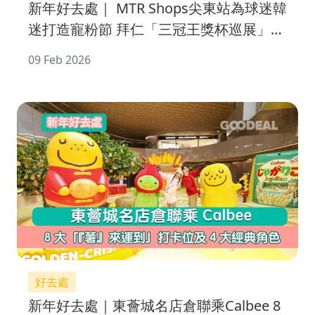
新年好去處｜ MTR Shops尖東站為球迷韓
迷打造寵粉節 拜仁「三冠王獎杯巡展」限
時登場
09 Feb 2026
好去處
新年好去處｜東薈城名店倉聯乘Calbee 8