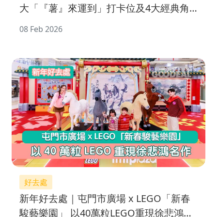
大「『薯』來運到」打卡位及4大經典角
色
08 Feb 2026
好去處
新年好去處｜屯門市廣場 x LEGO「新春
駿藝樂園」 以40萬粒LEGO重現徐悲鴻名