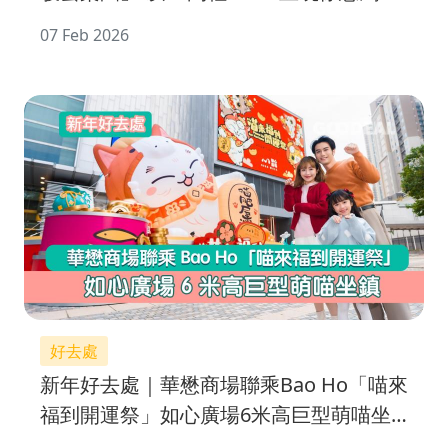
作
07 Feb 2026
好去處
新年好去處｜華懋商場聯乘Bao Ho「喵來
福到開運祭」如心廣場6米高巨型萌喵坐
鎮