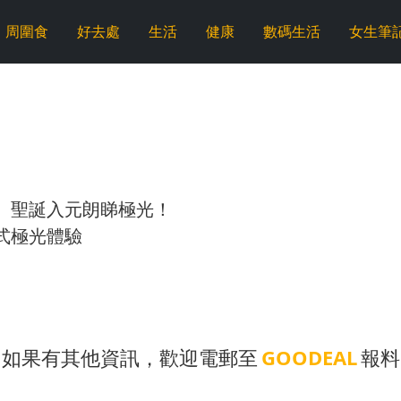
周圍食
好去處
生活
健康
數碼生活
女生筆
】聖誕入元朗睇極光！
式極光體驗
如果有其他資訊，歡迎電郵至
GOODEAL
報料