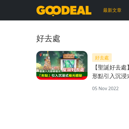
GOODEAL
最新文章
早
早
好去處
鳥
好去處
【聖誕好去處
形點引入沉浸
05 Nov 2022