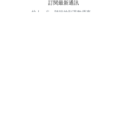
訂閱最新通訊
快人一步，隨時搶到著數優惠。
電郵地址
訂閱
©
2026
GOODEAL. All Rights Reserved.