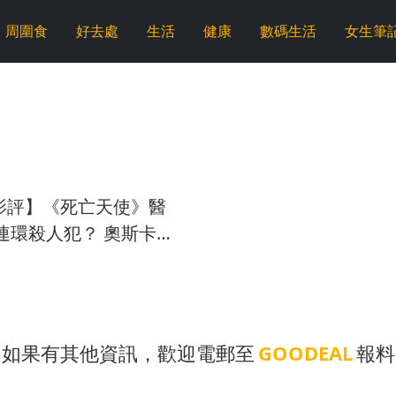
周圍食
好去處
生活
健康
數碼生活
女生筆
L影評】《死亡天使》醫
連環殺人犯？ 奧斯卡
交鋒
如果有其他資訊，歡迎電郵至
GOODEAL
報料