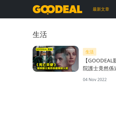
GOODEAL
最新文章
早
早
生活
鳥
生活
【GOODEA
院護士竟然係
影帝影后正面
04 Nov 2022