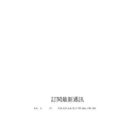
訂閱最新通訊
快人一步，隨時搶到著數優惠。
電郵地址
訂閱