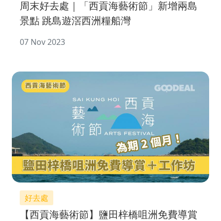
周末好去處｜「西貢海藝術節」新增兩島
景點 跳島遊滘西洲糧船灣
07 Nov 2023
好去處
【西貢海藝術節】鹽田梓橋咀洲免費導賞