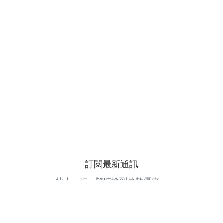
訂閱最新通訊
快人一步，隨時搶到著數優惠。
電郵地址
訂閱