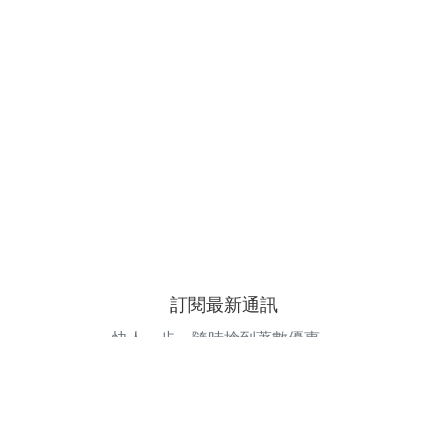
訂閱最新通訊
快人一步，隨時搶到著數優惠。
電郵地址
訂閱