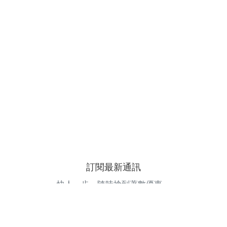
訂閱最新通訊
快人一步，隨時搶到著數優惠。
電郵地址
訂閱