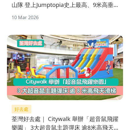
山隊 登上Jumptopia史上最高、9米高垂
直「神聖大山」
10 Mar 2026
好去處
荃灣好去處｜ Citywalk 舉辦「超音鼠飛躍
樂園」 3大超音鼠主題彈床 逾8米高飛天