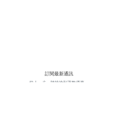
訂閱最新通訊
快人一步，隨時搶到著數優惠。
電郵地址
訂閱