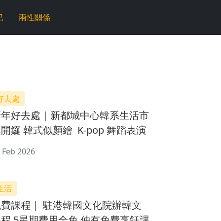
記
兩性關係
好去處
新年好去處｜新都城中心韓系生活市
集開鑼 韓式似顏繪 K-pop 舞蹈表演
 Feb 2026
生活
免費課程｜ 駐港韓國文化院辦韓文
課程 5星期費用全免 仲有免費烹飪課