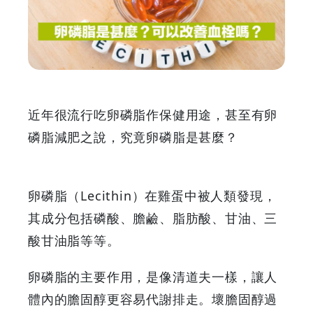
是
甚
麼？
可
近年很流行吃卵磷脂作保健用途，甚至有卵
以
磷脂減肥之說，究竟卵磷脂是甚麼？
改
卵磷脂（Lecithin）在雞蛋中被人類發現，
善
其成分包括磷酸、膽鹼、脂肪酸、甘油、三
血
酸甘油脂等等。
栓
卵磷脂的主要作用，是像清道夫一樣，讓人
體內的膽固醇更容易代謝排走。壞膽固醇過
嗎？