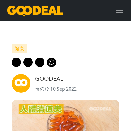
人
體
清
道
健康
夫
｜
GOODEAL
卵
發佈於 10 Sep 2022
磷
脂