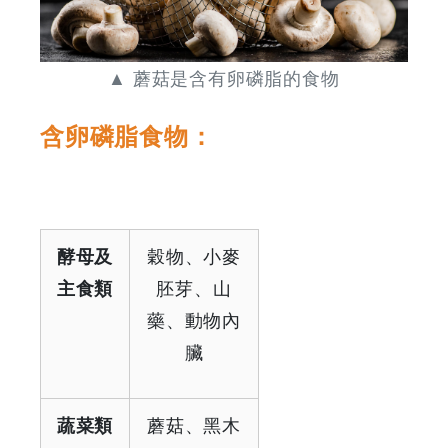
&
Discounts
▲ 蘑菇是含有卵磷脂的食物
含卵磷脂食物：
酵母及
穀物、小麥
主食類
胚芽、山
藥、動物內
臟
蔬菜類
蘑菇、黑木