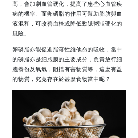
高，會加劇血管硬化，提高了患些心血管疾
|
病的機率。而卵磷脂的作用可幫助脂肪與血
液混和，可改善血栓或降低動脈粥狀硬化的
GOODEAL
風險。
早
卵磷脂亦能促進脂溶性維他命的吸收，當中
早
的磷脂亦是細胞膜的主要成分，負責放行細
鳥
胞養份及氧氣，阻擋有害物質等，這麼有益
的物質，究竟存在於甚麼食物當中呢？
-
Grab
Your
Coupons