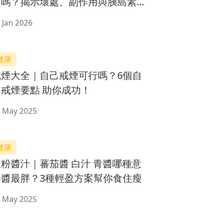
用嗎？揭示壞處、副作用與胰島素關
係
 Jan 2026
健康
戒煙大全｜自己戒煙可行嗎？6個自
己戒煙要點 助你成功！
 May 2025
健康
意粉醬汁｜蕃茄醬 白汁 青醬哪種意
粉醬最胖？3種輕盈方案幫你食住瘦
 May 2025