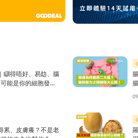
｜瞓得唔好、易攰、腦
 可能是你的細胞發電
09
得累、皮膚癢？不是老