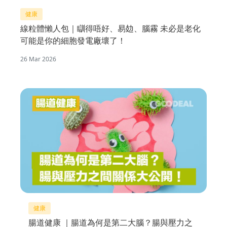
健康
線粒體懶人包｜瞓得唔好、易攰、腦霧 未必是老化
可能是你的細胞發電廠壞了！
26 Mar 2026
健康
腸道健康 ｜腸道為何是第二大腦？腸與壓力之