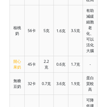
有助
減緩
細胞
核桃
老
56卡
5克
3.5克
1.6克
奶
化、
可以
活化
大腦
開心
2.2
45卡
0.6克
1.7克
-
果奶
克
蛋白
無糖
32卡
0.7克
3.6克
1.9克
質較
豆奶
高
可降
低壞