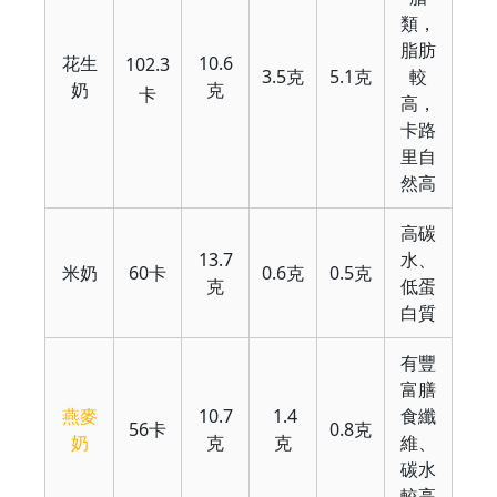
類，
脂肪
花生
10.6
102.3
3.5克
5.1克
較
奶
克
卡
高，
卡路
里自
然高
高碳
13.7
水、
米奶
60卡
0.6克
0.5克
克
低蛋
白質
有豐
富膳
燕麥
10.7
1.4
食纖
56卡
0.8克
奶
克
克
維、
碳水
較高