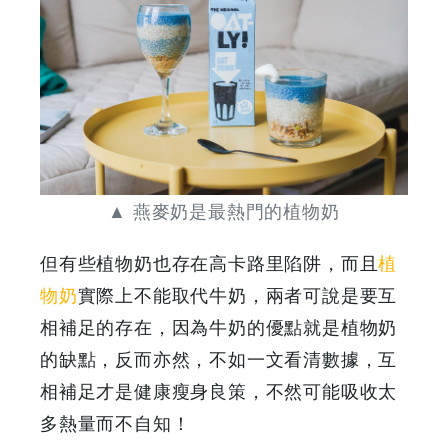
|
GOODEAL
早
早
▲ 燕麥奶是最熱門的植物奶
鳥
但有些植物奶也存在高卡路里陷阱，而且
植
-
物奶
實際上不能取代牛奶，兩者可說是要互
Grab
相補足的存在，因為牛奶的優點就是植物奶
的缺點，反而亦然，不如一文看清數據，互
Your
相補足才是健康瘦身良策，不然可能吸收太
Coupons
多熱量而不自知！