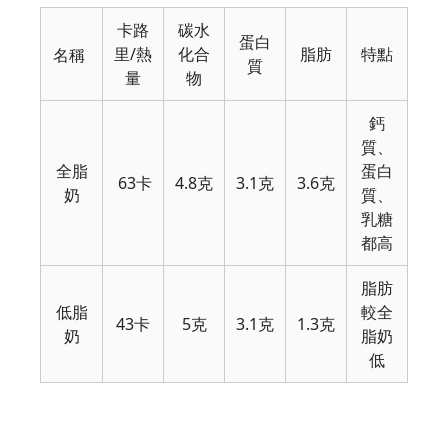
卡路
碳水
蛋白
里/熱
化合
脂肪
特點
名稱
質
量
物
鈣
質、
全脂
蛋白
63卡
4.8克
3.1克
3.6克
奶
質、
乳糖
都高
脂肪
低脂
較全
43卡
5克
3.1克
1.3克
奶
脂奶
低