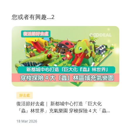
您或者有興趣...2
好去處
復活節好去處｜ 新都城中心打造「巨大化
『蟲』林世界」充氣樂園 穿梭探險４大「蟲」
林區域
18 Mar 2026