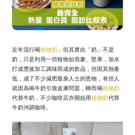
熱
量
蛋
白
近年流行喝
植物奶
，但其實此「奶」不是
質
奶，只是利用一些植物如燕麥、堅果，加水
打成漿後加工調味而成的飲品，但因其熱量
脂
低，成了不少減肥瘦身人士的恩物，有些人
肪
就因為喝牛奶引致皮膚問題，轉而喝
植物奶
代替牛奶，不少咖啡店亦開始用
植物奶
代替
比
牛奶沖調咖啡。
較
表