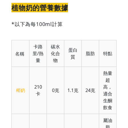
植物奶的營養數據
*以下為每100ml計算
卡路
碳水
蛋白
里/熱
化合
脂肪
特點
名稱
質
量
物
熱量
超
210
高，
椰奶
0克
1.1克
24克
卡
適合
生酮
飲食
屬油
脂