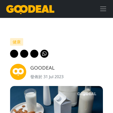
植
物
奶
比
健康
較
｜
GOODEAL
最
發佈於 31 Jul 2023
齊
全