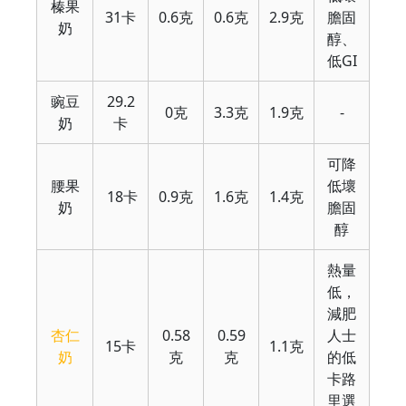
榛果
31卡
0.6克
0.6克
2.9克
膽固
奶
醇、
低GI
豌豆
29.2
0克
3.3克
1.9克
-
奶
卡
可降
腰果
低壞
18卡
0.9克
1.6克
1.4克
奶
膽固
醇
熱量
低，
減肥
杏仁
0.58
0.59
人士
15卡
1.1克
奶
克
克
的低
卡路
里選