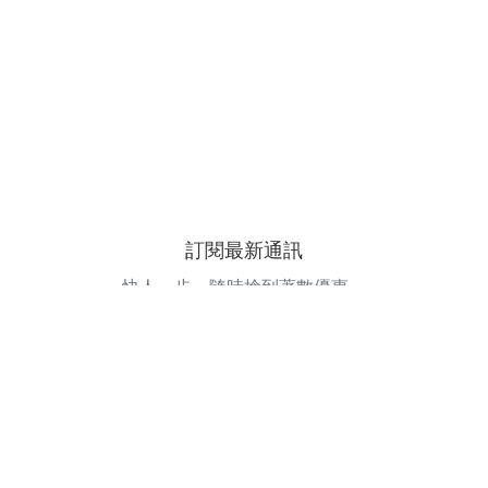
訂閱最新通訊
快人一步，隨時搶到著數優惠。
電郵地址
訂閱