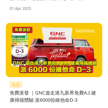
01 Apr 2025
生活
免費派發 ｜GNC遊走港九新界免費A.I.健
康掃描體驗 派6000份維他命D-3