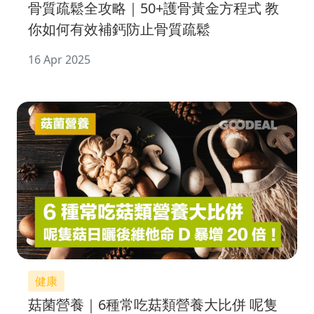
骨質疏鬆全攻略｜50+護骨黃金方程式 教
你如何有效補鈣防止骨質疏鬆
16 Apr 2025
健康
菇菌營養｜6種常吃菇類營養大比併 呢隻